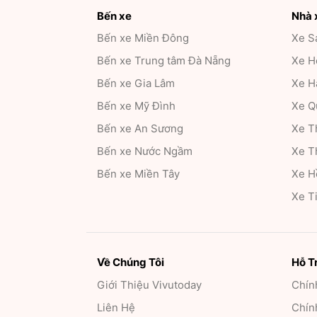
Bến xe
Nhà 
Bến xe Miền Đông
Xe S
Bến xe Trung tâm Đà Nẵng
Xe H
Bến xe Gia Lâm
Xe H
Bến xe Mỹ Đình
Xe Q
Bến xe An Sương
Xe T
Bến xe Nước Ngầm
Xe T
Bến xe Miền Tây
Xe H
Xe T
Về Chúng Tôi
Hỗ T
Giới Thiệu
Vivutoday
Chín
Liên Hệ
Chính