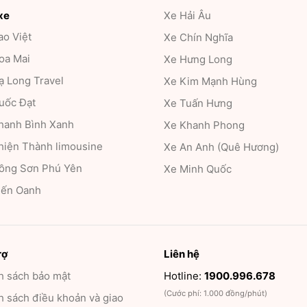
xe
Xe Hải Âu
ao Việt
Xe Chín Nghĩa
oa Mai
Xe Hưng Long
ạ Long Travel
Xe Kim Mạnh Hùng
uốc Đạt
Xe Tuấn Hưng
hanh Bình Xanh
Xe Khanh Phong
hiện Thành limousine
Xe An Anh (Quê Hương)
ồng Sơn Phú Yên
Xe Minh Quốc
iến Oanh
rợ
Liên hệ
h sách bảo mật
Hotline:
1900.996.678
(Cước phí: 1.000 đồng/phút)
 sách điều khoản và giao