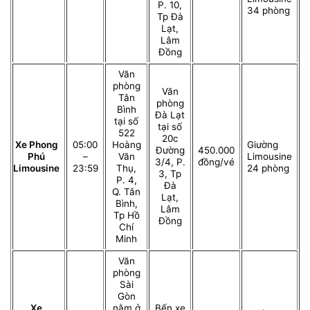
P. 10,
34 phòng
Tp Đà
Lạt,
Lâm
Đồng
Văn
phòng
Văn
Tân
phòng
Bình
Đà Lạt
tại số
tại số
522
20c
Xe Phong
05:00
Hoàng
Giường
Đường
450.000
Phú
–
Văn
Limousine
3/4, P.
đồng/vé
Limousine
23:59
Thụ,
24 phòng
3, Tp
P. 4,
Đà
Q. Tân
Lạt,
Bình,
Lâm
Tp Hồ
Đồng
Chí
Minh
Văn
phòng
Sài
Gòn
Xe
nằm ở
Bến xe