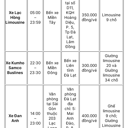
tại số
D11,
Xe Lạc
05:00
Bến xe
KQH
350.000
Limousine
Hồng
–
Miền
Hoàng
đồng/vé
9 chỗ
Limousine
23:59
Tây
Diệu,
P. 5,
Tp Đà
Lạt,
Lâm
Đồng
Giường
Bến xe
limousine
Xe Kumho
22:30
Bến xe
Liên
300.000
20 và
Samco
–
Miền
tỉnh
đồng/vé
Giường
Buslines
23:30
Đông
Đà Lạt
limousine
34 chỗ
Văn
Văn
phòng
phòng
Đà Lạt
tại Sài
địa
Ghế
Gòn
chỉ: 5:
limousine
14:00
thuộc
Mai
Xe Đan
400.000
9 chỗ;
–
203
Anh
Anh
đồng/vé
Giường
23:00
Lạc
Đào,
Limousine
Long
P. 8,