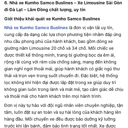
6. Nhà xe Kumho Samco Buslines – Xe Limousine Sài Gòn
đi Đà Lạt – Lâm Đồng chất lượng, uy tín
Giới thiệu khái quát xe Kumho Samco Buslines
Nhà xe Kumho Samco Buslines
là đơn vị vận tải uy tín,
cung cấp đa dạng các lựa chọn phương tiện nhằm đáp ứng
nhu cầu phong phú của hành khách, bao gồm dòng xe
giường nằm Limousine 20 chỗ và 34 chỗ. Mỗi chiếc xe
được thiết kế thông minh, trang bị giường bọc da êm ái,
rộng rãi cùng với rèm cửa chống sáng, mang đến không
gian nghỉ ngơi thoải mái, giúp hành khách có giấc ngủ thư
thái và trọn vẹn trong suốt chuyến đi. Đặc biệt, hệ thống
lọc không khí hiện đại được lắp đặt trong xe giúp duy trì
không gian luôn trong lành và mát mẻ, tạo cảm giác dễ chịu
và thoải mái cho hành khách trên mọi hành trình.
Đơn vị này tự hào với đội ngũ nhân viên chuyên nghiệp, tận
tâm, luôn đặt sự an toàn và sự hài lòng của khách hàng lên
hàng đầu. Mỗi chuyến xe đều được bảo dưỡng kỹ lưỡng
trước khi lăn bánh, đảm bảo tình trạng tốt nhất. Xe được