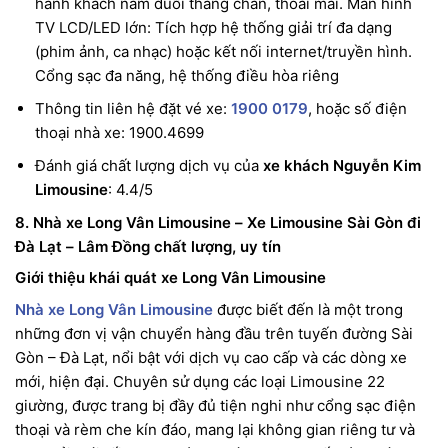
hành khách nằm duỗi thẳng chân, thoải mái. Màn hình
TV LCD/LED lớn: Tích hợp hệ thống giải trí đa dạng
(phim ảnh, ca nhạc) hoặc kết nối internet/truyền hình.
Cổng sạc đa năng, hệ thống điều hòa riêng
Thông tin liên hệ đặt vé xe:
1900 0179
, hoặc số điện
thoại nhà xe: 1900.4699
Đánh giá chất lượng dịch vụ của
xe khách Nguyễn Kim
Limousine
: 4.4/5
8. Nhà xe Long Vân Limousine – Xe Limousine Sài Gòn đi
Đà Lạt – Lâm Đồng chất lượng, uy tín
Giới thiệu khái quát xe Long Vân Limousine
Nhà xe Long Vân Limousine
được biết đến là một trong
những đơn vị vận chuyển hàng đầu trên tuyến đường Sài
Gòn – Đà Lạt, nổi bật với dịch vụ cao cấp và các dòng xe
mới, hiện đại. Chuyên sử dụng các loại Limousine 22
giường, được trang bị đầy đủ tiện nghi như cổng sạc điện
thoại và rèm che kín đáo, mang lại không gian riêng tư và