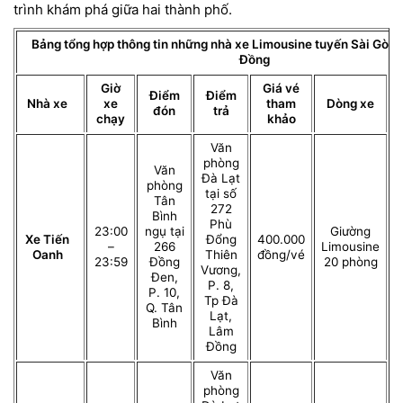
trình khám phá giữa hai thành phố.
Bảng tổng hợp thông tin những nhà xe Limousine tuyến Sài Gòn 
Đồng
Giờ
Giá vé
Điểm
Điểm
Nhà xe
xe
tham
Dòng xe
đón
trả
chạy
khảo
Văn
phòng
Văn
Đà Lạt
phòng
tại số
Tân
272
Bình
Phù
23:00
ngụ tại
Giường
Xe Tiến
Đổng
400.000
–
266
Limousine
Oanh
Thiên
đồng/vé
23:59
Đồng
20 phòng
Vương,
Đen,
P. 8,
P. 10,
Tp Đà
Q. Tân
Lạt,
Bình
Lâm
Đồng
Văn
phòng