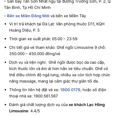
– Sân bay Tân Sơn Nhất ngụ tại đường Trường Sơn, P. 2, Q.
Tân Bình, Tp Hồ Chí Minh
–
Bến xe Miền Đông Mới
và bến xe Miền Tây
Vị trí trả khách tại Đà Lạt: Văn phòng thuộc D11, KQH
Hoàng Diệu, P. 5
Thời gian xe xuất phát: 05:00 – 23:59
Chi tiết giá vé tham khảo: Ghế ngồi Limousine 9 chỗ:
350.000 – 450.000 đồng/vé
Dịch vụ và tiện nghi: Ghế ngồi được bọc da cao cấp,
kích thước lớn và êm ái hơn hẳn xe tiêu chuẩn. Ghế có
thể điều chỉnh độ ngả lưng, nhiều xe còn tích hợp chức
năng massage, mang lại cảm giác thư giãn tối đa.
Thông tin liên hệ đặt vé xe:
1900 0179
, hoặc số điện
thoại nhà xe: 1900.561.567
Đánh giá chất lượng dịch vụ của
xe khách Lạc Hồng
Limousine
: 4.4/5