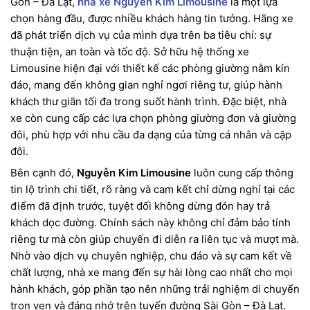
Gòn – Đà Lạt,
nhà xe Nguyễn Kim Limousine
là một lựa
chọn hàng đầu, được nhiều khách hàng tin tưởng. Hãng xe
đã phát triển dịch vụ của mình dựa trên ba tiêu chí: sự
thuận tiện, an toàn và tốc độ. Sở hữu hệ thống xe
Limousine hiện đại với thiết kế các phòng giường nằm kín
đáo, mang đến không gian nghỉ ngơi riêng tư, giúp hành
khách thư giãn tối đa trong suốt hành trình. Đặc biệt, nhà
xe còn cung cấp các lựa chọn phòng giường đơn và giường
đôi, phù hợp với nhu cầu đa dạng của từng cá nhân và cặp
đôi.
Bên cạnh đó,
Nguyễn Kim Limousine
luôn cung cấp thông
tin lộ trình chi tiết, rõ ràng và cam kết chỉ dừng nghỉ tại các
điểm đã định trước, tuyệt đối không dừng đón hay trả
khách dọc đường. Chính sách này không chỉ đảm bảo tính
riêng tư mà còn giúp chuyến đi diễn ra liên tục và mượt mà.
Nhờ vào dịch vụ chuyên nghiệp, chu đáo và sự cam kết về
chất lượng, nhà xe mang đến sự hài lòng cao nhất cho mọi
hành khách, góp phần tạo nên những trải nghiệm di chuyển
trọn vẹn và đáng nhớ trên tuyến đường Sài Gòn – Đà Lạt.