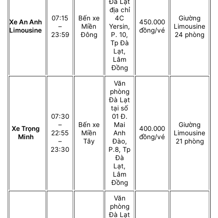
Đà Lạt
địa chỉ
07:15
Bến xe
4C
Giường
Xe An Anh
450.000
–
Miền
Yersin,
Limousine
Limousine
đồng/vé
23:59
Đông
P. 10,
24 phòng
Tp Đà
Lạt,
Lâm
Đồng
Văn
phòng
Đà Lạt
tại số
07:30
01 Đ.
–
Bến xe
Mai
Giường
Xe Trọng
400.000
22:55
Miền
Anh
Limousine
Minh
đồng/vé
–
Tây
Đào,
21 phòng
23:30
P.8, Tp
Đà
Lạt,
Lâm
Đồng
Văn
phòng
Đà Lạt