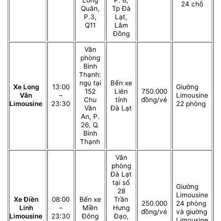
24 chỗ
Quân,
Tp Đà
P.3,
Lạt,
Q11
Lâm
Đồng
Văn
phòng
Bình
Thạnh:
ngụ tại
Bến xe
Xe Long
13:00
Giường
152
Liên
750.000
Vân
–
Limousine
Chu
tỉnh
đồng/vé
Limousine
23:30
22 phòng
Văn
Đà Lạt
An, P.
26, Q.
Bình
Thạnh
Văn
phòng
Đà Lạt
tại số
Giường
28
Limousine
Xe Điền
08:00
Bến xe
Trần
250.000
24 phòng
Linh
–
Miền
Hưng
đồng/vé
và giường
Limousine
23:30
Đông
Đạo,
Limousine