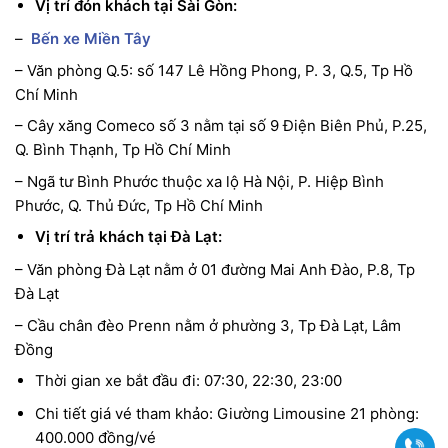
Vị trí đón khách tại Sài Gòn:
–
Bến xe Miền Tây
– Văn phòng Q.5: số 147 Lê Hồng Phong, P. 3, Q.5, Tp Hồ
Chí Minh
– Cây xăng Comeco số 3 nằm tại số 9 Điện Biên Phủ, P.25,
Q. Bình Thạnh, Tp Hồ Chí Minh
– Ngã tư Bình Phước thuộc xa lộ Hà Nội, P. Hiệp Bình
Phước, Q. Thủ Đức, Tp Hồ Chí Minh
Vị trí trả khách tại Đà Lạt:
– Văn phòng Đà Lạt nằm ở 01 đường Mai Anh Đào, P.8, Tp
Đà Lạt
– Cầu chân đèo Prenn nằm ở phường 3, Tp Đà Lạt, Lâm
Đồng
Thời gian xe bắt đầu đi: 07:30, 22:30, 23:00
Chi tiết giá vé tham khảo: Giường Limousine 21 phòng:
400.000 đồng/vé
Gọi