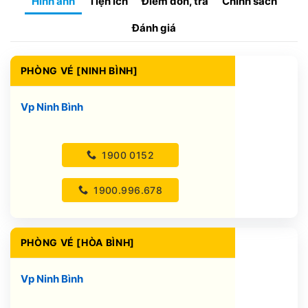
Hình ảnh
Tiện ích
Điểm đón, trả
Chính sách
Đánh giá
PHÒNG VÉ [NINH BÌNH]
Vp Ninh Bình
1900 0152
1900.996.678
PHÒNG VÉ [HÒA BÌNH]
Vp Ninh Bình