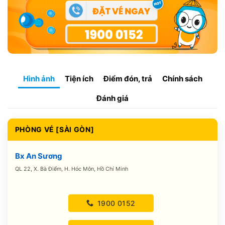
Hình ảnh
Tiện ích
Điểm đón, trả
Chính sách
Đánh giá
PHÒNG VÉ [SÀI GÒN]
Bx An Sương
QL 22, X. Bà Điểm, H. Hóc Môn, Hồ Chí Minh
1900 0152