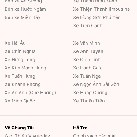
Bến xe An Sương
Xe Thanh Bình Xanh
Bến xe Nước Ngầm
Xe Thiện Thành limousine
Bến xe Miền Tây
Xe Hồng Sơn Phú Yên
Xe Tiến Oanh
Xe Hải Âu
Xe Văn Minh
Xe Chín Nghĩa
Xe Anh Tuyên
Xe Hưng Long
Xe Điền Linh
Xe Kim Mạnh Hùng
Xe Hạnh Cafe
Xe Tuấn Hưng
Xe Tuấn Nga
Xe Khanh Phong
Xe Ngọc Ánh Sài Gòn
Xe An Anh (Quê Hương)
Xe Hùng Cường
Xe Minh Quốc
Xe Thuận Tiến
Về Chúng Tôi
Hỗ Trợ
Giới Thiệu
Vivutoday
Chính sách bảo mật