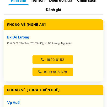
Hình ảnh
Tiện ích
Điểm đón, trả
Chính sách
Đánh giá
PHÒNG VÉ [NGHỆ AN]
Bx Đô Lương
Khối 3, X. Yên Sơn, TT. Tân Kỳ, H. Đô Lương, Nghệ An
1900 0152
1900.996.678
PHÒNG VÉ [THỪA THIÊN HUẾ]
Vp Huế