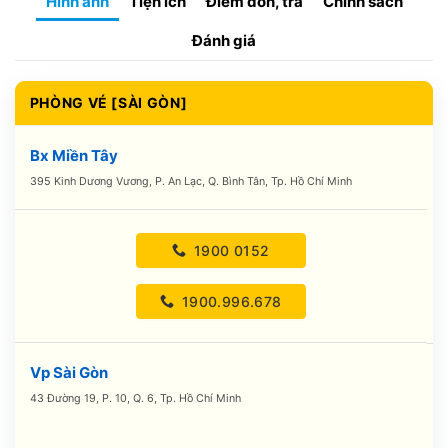
Hình ảnh
Tiện ích
Điểm đón, trả
Chính sách
Đánh giá
PHÒNG VÉ [SÀI GÒN]
Bx Miền Tây
395 Kinh Dương Vương, P. An Lạc, Q. Bình Tân, Tp. Hồ Chí Minh
1900 0152
1900.996.678
Vp Sài Gòn
43 Đường 19, P. 10, Q. 6, Tp. Hồ Chí Minh