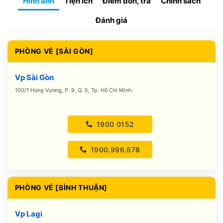
Hình ảnh
Tiện ích
Điểm đón, trả
Chính sách
Đánh giá
PHÒNG VÉ [SÀI GÒN]
Vp Sài Gòn
100/1 Hùng Vương, P. 9, Q. 5, Tp. Hồ Chí Minh.
1900 0152
1900.996.678
PHÒNG VÉ [BÌNH THUẬN]
Vp Lagi