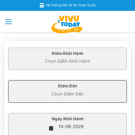
Skip
Hệ thống Đặt Vé Xe Toàn Quốc
to
content
Điểm Khởi Hành
Điểm Đến
Ngày Khởi Hành