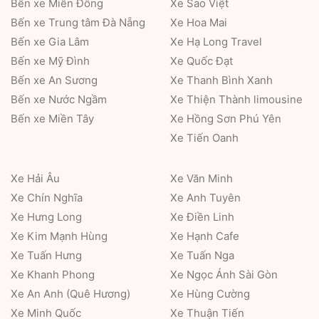
Bến xe Miền Đông
Xe Sao Việt
Bến xe Trung tâm Đà Nẵng
Xe Hoa Mai
Bến xe Gia Lâm
Xe Hạ Long Travel
Bến xe Mỹ Đình
Xe Quốc Đạt
Bến xe An Sương
Xe Thanh Bình Xanh
Bến xe Nước Ngầm
Xe Thiện Thành limousine
Bến xe Miền Tây
Xe Hồng Sơn Phú Yên
Xe Tiến Oanh
Xe Hải Âu
Xe Văn Minh
Xe Chín Nghĩa
Xe Anh Tuyên
Xe Hưng Long
Xe Điền Linh
Xe Kim Mạnh Hùng
Xe Hạnh Cafe
Xe Tuấn Hưng
Xe Tuấn Nga
Xe Khanh Phong
Xe Ngọc Ánh Sài Gòn
Xe An Anh (Quê Hương)
Xe Hùng Cường
Xe Minh Quốc
Xe Thuận Tiến