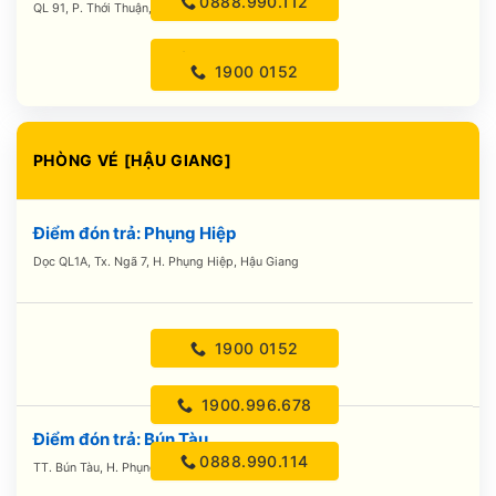
0888.990.112
QL 91, P. Thới Thuận, H. Thốt Nốt, Cần Thơ
0888.990.113
1900 0152
1900.996.678
PHÒNG VÉ [HẬU GIANG]
0888.990.112
Điểm đón trả: Phụng Hiệp
0888.990.113
Dọc QL1A, Tx. Ngã 7, H. Phụng Hiệp, Hậu Giang
1900 0152
1900.996.678
Điểm đón trả: Bún Tàu
0888.990.114
TT. Bún Tàu, H. Phụng Hiệp, Hậu Giang