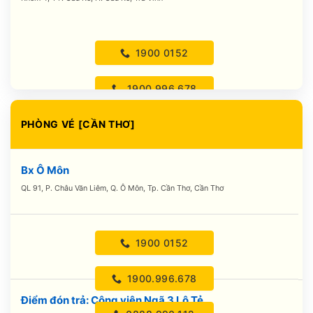
1900 0152
1900.996.678
PHÒNG VÉ [CẦN THƠ]
0888.990.116
0888.990.117
Bx Ô Môn
QL 91, P. Châu Văn Liêm, Q. Ô Môn, Tp. Cần Thơ, Cần Thơ
1900 0152
1900.996.678
Điểm đón trả: Công viên Ngã 3 Lộ Tẻ