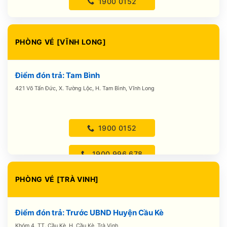
1900 0152
1900.996.678
PHÒNG VÉ [VĨNH LONG]
0888.494.499
Điểm đón trả: Tam Bình
421 Võ Tấn Đức, X. Tường Lộc, H. Tam Bình, Vĩnh Long
1900 0152
1900.996.678
PHÒNG VÉ [TRÀ VINH]
0888.990.118
0888.990.119
Điểm đón trả: Trước UBND Huyện Cầu Kè
Khóm 4, TT. Cầu Kè, H. Cầu Kè, Trà Vinh