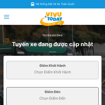
Skip
Hệ thống Đặt Vé Xe Toàn Quốc
to
content
TUYẾN ĐƯỜNG
Tuyến xe đang được cập nhật
Điểm Khởi Hành
Điểm Đến