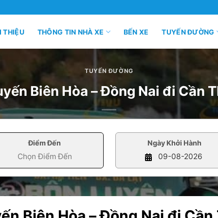
I THIỆU
THÔNG TIN NHÀ XE
BẾN XE
TUYẾN ĐƯỜNG
TUYẾN ĐƯỜNG
 tuyến Biên Hòa – Đồng Nai đi Cần
Điểm Đến
Ngày Khởi Hành
uyến Biên Hòa – Đồng Nai đi Câ