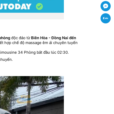
Fac
Zal
 phòng
độc đáo từ
Biên Hòa - Đồng Nai đến
p kết hợp chế độ massage êm ái chuyên tuyến
Limousine 34 Phòng bắt đầu lúc 02:30.
 chuyến.