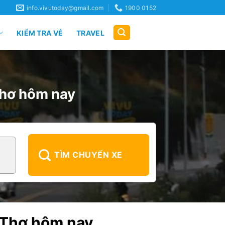
info.vivutoday@gmail.com
1900 0152
KIỂM TRA VÉ
TRAVEL
 Thơ hôm nay
TÌM CHUYẾN XE
̀n Thơ hôm nay