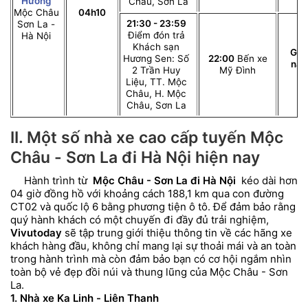
Hương
Châu, Sơn La
Mộc Châu
04h10
21:30 - 23:59
Sơn La -
Điểm đón trả
Hà Nội
Khách sạn
Giư
Hương Sen: Số
22:00
Bến xe
nằ
2 Trần Huy
Mỹ Đình
c
Liệu, TT. Mộc
Châu, H. Mộc
Châu, Sơn La
II. Một số nhà xe cao cấp tuyến Mộc
Châu - Sơn La đi Hà Nội hiện nay
Hành trình từ
Mộc Châu - Sơn La đi Hà Nội
kéo dài hơn
04 giờ đồng hồ với khoảng cách 188,1 km qua con đường
CT02 và quốc lộ 6 bằng phương tiện ô tô. Để đảm bảo rằng
quý hành khách có một chuyến đi đầy đủ trải nghiệm,
Vivutoday
sẽ tập trung giới thiệu thông tin về các hãng xe
khách hàng đầu, không chỉ mang lại sự thoải mái và an toàn
trong hành trình mà còn đảm bảo bạn có cơ hội ngắm nhìn
toàn bộ vẻ đẹp đồi núi và thung lũng của Mộc Châu - Sơn
La.
1. Nhà xe Ka Linh - Liên Thanh