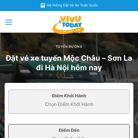
Skip
Hệ thống Đặt Vé Xe Toàn Quốc
to
content
TUYẾN ĐƯỜNG
Đặt vé xe tuyến Mộc Châu – Sơn La
đi Hà Nội hôm nay
Điểm Khởi Hành
Điểm Đến