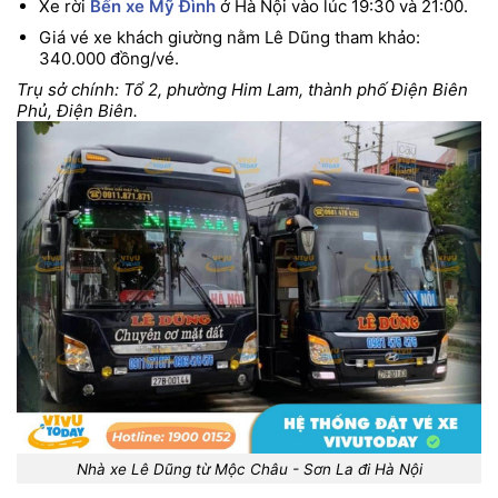
Xe rời
Bến xe Mỹ Đình
ở Hà Nội vào lúc 19:30 và 21:00.
Giá vé xe khách giường nằm Lê Dũng tham khảo:
340
.000
đồng/vé.
Trụ sở chính: Tổ 2, phường Him Lam, thành phố Điện Biên
Phủ, Điện Biên.
Nhà xe Lê Dũng từ Mộc Châu - Sơn La đi Hà Nội