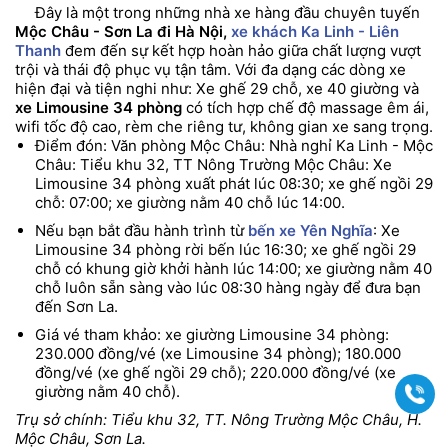
Đây là một trong những nhà xe hàng đầu chuyên tuyến
Mộc Châu - Sơn La đi Hà Nội,
xe khách Ka Linh - Liên
Thanh
đem đến sự kết hợp hoàn hảo giữa chất lượng vượt
trội và thái độ phục vụ tận tâm. Với đa dạng các dòng xe
hiện đại và tiện nghi như: Xe ghế 29 chỗ, xe 40 giường và
xe Limousine 34 phòng
có tích hợp chế độ massage êm ái,
wifi tốc độ cao, rèm che riêng tư, không gian xe sang trọng.
Điểm đón: Văn phòng Mộc Châu: Nhà nghỉ Ka Linh - Mộc
Châu: Tiểu khu 32, TT Nông Trường Mộc Châu: Xe
Limousine 34 phòng xuất phát lúc 08:30; xe ghế ngồi 29
chỗ: 07:00; xe giường nằm 40 chỗ lúc 14:00.
Nếu bạn bắt đầu hành trình từ
bến xe Yên Nghĩa
: Xe
Limousine 34 phòng rời bến lúc 16:30; xe ghế ngồi 29
chỗ có khung giờ khởi hành lúc 14:00; xe giường nằm 40
chỗ luôn sẵn sàng vào lúc 08:30 hàng ngày để đưa bạn
đến Sơn La.
Giá vé tham khảo: xe giường Limousine 34 phòng:
230.000 đồng/vé (xe Limousine 34 phòng); 180.000
đồng/vé (xe ghế ngồi 29 chỗ); 220.000 đồng/vé (xe
giường nằm 40 chỗ).
Gọi
Trụ sở chính: Tiểu khu 32, TT. Nông Trường Mộc Châu, H.
Mộc Châu, Sơn La.