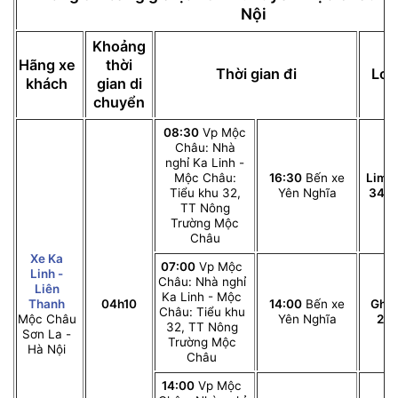
Nội
Khoảng
Hãng xe
thời
Thời gian đi
Loạ
khách
gian di
chuyển
08:30
Vp Mộc
Châu: Nhà
nghỉ Ka Linh -
Mộc Châu:
16:30
Bến xe
Limo
Tiểu khu 32,
Yên Nghĩa
34 p
TT Nông
Trường Mộc
Châu
Xe Ka
07:00
Vp Mộc
Linh -
Châu: Nhà nghỉ
Liên
Ka Linh - Mộc
Thanh
04h10
14:00
Bến xe
Ghế 
Châu: Tiểu khu
Mộc Châu
Yên Nghĩa
29 
32, TT Nông
Sơn La -
Trường Mộc
Hà Nội
Châu
14:00
Vp Mộc