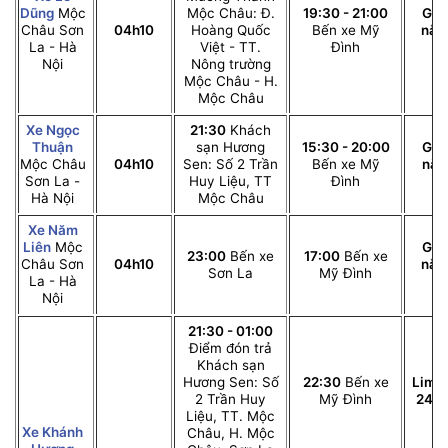
Dũng
Mộc
Mộc Châu: Đ.
19:30 - 21:00
Giư
Châu Sơn
04h10
Hoàng Quốc
Bến xe Mỹ
nằ
La - Hà
Việt - TT.
Đình
c
Nội
Nông trường
Mộc Châu - H.
Mộc Châu
Xe Ngọc
21:30
Khách
Thuận
sạn Hương
15:30 - 20:00
Giư
Mộc Châu
04h10
Sen: Số 2 Trần
Bến xe Mỹ
nằ
Sơn La -
Huy Liệu, TT
Đình
c
Hà Nội
Mộc Châu
Xe Năm
Liên
Mộc
Giư
23:00
Bến xe
17:00
Bến xe
Châu Sơn
04h10
nằ
Sơn La
Mỹ Đình
La - Hà
c
Nội
21:30 - 01:00
Điểm đón trả
Khách sạn
Hương Sen: Số
22:30
Bến xe
Limo
2 Trần Huy
Mỹ Đình
24 p
Liệu, TT. Mộc
Xe Khánh
Châu, H. Mộc