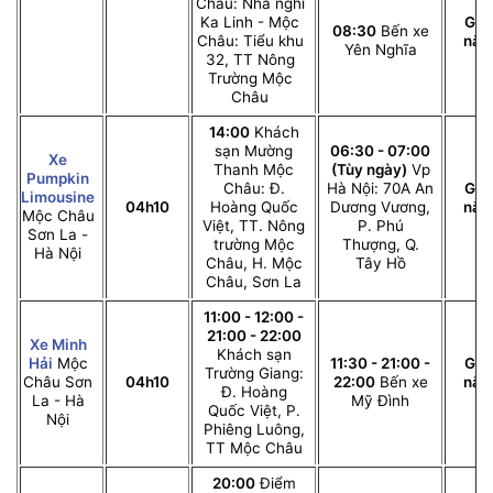
Châu: Nhà nghỉ
Ka Linh - Mộc
Giư
08:30
Bến xe
Châu: Tiểu khu
nằ
Yên Nghĩa
32, TT Nông
c
Trường Mộc
Châu
14:00
Khách
sạn Mường
06:30 - 07:00
Xe
Thanh Mộc
(Tùy ngày)
Vp
Pumpkin
Châu: Đ.
Hà Nội: 70A An
Giư
Limousine
04h10
Hoàng Quốc
Dương Vương,
nằ
Mộc Châu
Việt, TT. Nông
P. Phú
c
Sơn La -
trường Mộc
Thượng, Q.
Hà Nội
Châu, H. Mộc
Tây Hồ
Châu, Sơn La
11:00 - 12:00 -
21:00 - 22:00
Xe Minh
Khách sạn
Hải
Mộc
11:30 - 21:00 -
Giư
Trường Giang:
Châu Sơn
04h10
22:00
Bến xe
nằ
Đ. Hoàng
La - Hà
Mỹ Đình
c
Quốc Việt, P.
Nội
Phiêng Luông,
TT Mộc Châu
20:00
Điểm