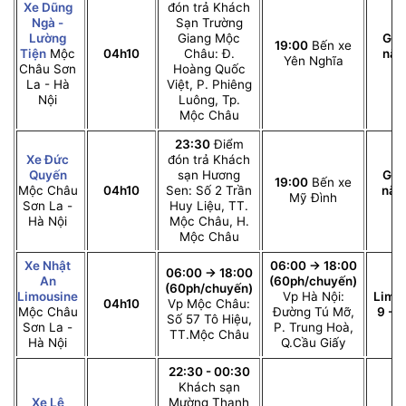
Xe Dũng
đón trả Khách
Ngà -
Sạn Trường
Lường
Giang Mộc
Giư
19:00
Bến xe
Tiện
Mộc
04h10
Châu: Đ.
nằ
Yên Nghĩa
Châu Sơn
Hoàng Quốc
c
La - Hà
Việt, P. Phiêng
Nội
Luông, Tp.
Mộc Châu
23:30
Điểm
Xe Đức
đón trả Khách
Quyến
sạn Hương
Giư
19:00
Bến xe
Mộc Châu
04h10
Sen: Số 2 Trần
nằ
Mỹ Đình
Sơn La -
Huy Liệu, TT.
ch
Hà Nội
Mộc Châu, H.
Mộc Châu
Xe Nhật
06:00 -> 18:00
06:00 -> 18:00
An
(60ph/chuyến)
(60ph/chuyến)
Limousine
Vp Hà Nội:
Limo
04h10
Vp Mộc Châu:
Mộc Châu
Đường Tú Mỡ,
9 - 1
Số 57 Tô Hiệu,
Sơn La -
P. Trung Hoà,
TT.Mộc Châu
Hà Nội
Q.Cầu Giấy
22:30 - 00:30
Khách sạn
Xe Lê
Mường Thanh