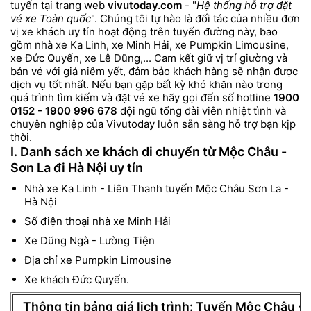
tuyến tại trang web
vivutoday.com
- "
Hệ thống hỗ trợ đặt
vé xe Toàn quốc
". Chúng tôi tự hào là đối tác của nhiều đơn
vị xe khách uy tín hoạt động trên tuyến đường này, bao
gồm nhà xe Ka Linh, xe Minh Hải, xe Pumpkin Limousine,
xe Đức Quyến, xe Lê Dũng,... Cam kết giữ vị trí giường và
bán vé với giá niêm yết, đảm bảo khách hàng sẽ nhận được
dịch vụ tốt nhất.
Nếu bạn gặp bất kỳ khó khăn nào trong
quá trình tìm kiếm và đặt vé xe hãy gọi đến số hotline
1900
0152 - 1900 996 678
đội ngũ tổng đài viên nhiệt tình và
chuyên nghiệp của Vivutoday luôn sẵn sàng hỗ trợ bạn kịp
thời.
I. Danh sách xe khách di chuyển từ Mộc Châu -
Sơn La đi Hà Nội uy tín
Nhà xe Ka Linh - Liên Thanh tuyến Mộc Châu Sơn La -
Hà Nội
Số điện thoại nhà xe Minh Hải
Xe Dũng Ngà - Lường Tiện
Địa chỉ xe Pumpkin Limousine
Xe khách Đức Quyến.
Thông tin bảng giá lịch trình: Tuyến Mộc Châu - 