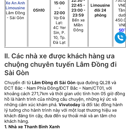
22:30 -
750.00
Xe An Anh
15:00
22:45 -
Limousine
VNĐ;
Limousine
-
05h10
23:00 -
đôi 24
Tầng
Lâm Đồng
22:00
23:59
phòng
dưới:
- Sài Gòn
Vp Đà
Bến xe
450.00
Lạt:
Miền
VNĐ
4C Yer
Đông
SĐT
Sin, P.
Gọi
10, Tp.
Đà Lạt
II. Các nhà xe được khách hàng ưa
chuộng chuyên tuyến Lâm Đồng đi
Sài Gòn
Chuyến đi từ
Lâm Đồng đi Sài Gòn
qua đường QL28 và
ĐCT Bắc - Nam Phía Đông/ĐCT Bắc – Nam/CT01, với
khoảng cách 271,7km và thời gian ước tính hơn 05 giờ đồng
hồ là hành trình của những câu chuyện, những ký ức và
những cảm xúc khám phá.
Vivutoday
là đối tác đồng hành
lý tưởng cho hành trình này với một loạt thương hiệu xe
khách đáng tin cậy, đưa đến sự thoải mái và an tâm cho
khách hàng.
1. Nhà xe Thanh Bình Xanh