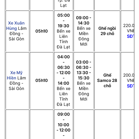
Tp. Đà
Lạt
05:00
09:00 -
-
Xe Xuân
14:30
220.00
19:30
Hùng
Lâm
Bến xe
Ghế ngồi
VNĐ
05h10
Bến xe
Đồng -
Miền
29 chỗ
SĐT
Liên
Sài Gòn
Đông
Tỉnh
Mới
Đà Lạt
04:00
-
03:00 -
06:30
06:30 -
Xe Mỹ
- 12:00
13:30 -
Ghế
200.00
Hiền
Lâm
-
15:30
05h10
Samco 28
VNĐ
Đồng -
14:00
Bến xe
chỗ
SĐT
Sài Gòn
Bến xe
Miền
Liên
Đông
Tỉnh
Mới
Đà Lạt
09:00
-
10:00
- 12:00
-