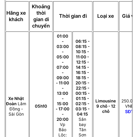
Khoảng
Hãng xe
thời
Thời gian đi
Loại xe
Giá vé
khách
gian di
chuyển
01:00
-
06:15 -
03:00
08:15 -
-
10:15 -
05:00
11:00 -
-
12:15 -
07:00
14:15 -
-
16:15 -
09:00
18:15 -
- 11:00
20:15 -
-
22:15 -
13:00
00:15 -
Xe Nhật
-
01:15 -
Limousine
250.00
Đoàn
Lâm
15:00
02:15 -
05h10
9 chỗ - 12
VNĐ
Đồng -
- 17:00
03:15 -
chỗ
SĐT
Sài Gòn
-
04:15
20:00
Sân
Vp
bay
Bảo
Tân
Lộc:
Sơn