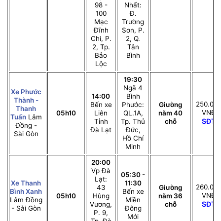
98 -
Nhất:
100
Đ.
Mạc
Trường
Đĩnh
Sơn, P.
Chi, P.
2, Q.
2, Tp.
Tân
Bảo
Bình
Lộc
19:30
Ngã 4
Xe Phước
14:00
Bình
Thành -
250.00
Bến xe
Phước:
Giường
Thanh
VNĐ
05h10
Liên
QL.1A,
nằm 40
Tuấn
Lâm
SĐT
Tỉnh
Tp. Thủ
chỗ
Đồng -
Đà Lạt
Đức,
Sài Gòn
Hồ Chí
Minh
20:00
Vp Đà
05:30 -
Lạt:
Xe Thanh
11:30
260.00
43
Giường
Bình Xanh
Bến xe
VNĐ
05h10
Hùng
nằm 36
Lâm Đồng
Miền
SĐT
Vương,
chỗ
- Sài Gòn
Đông
P. 9,
Mới