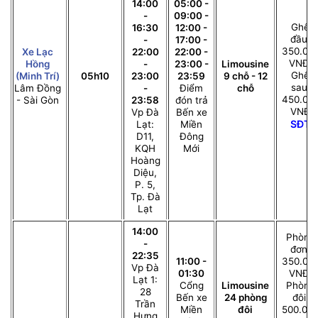
14:00
05:00 -
-
09:00 -
Ghế
16:30
12:00 -
đầu:
-
17:00 -
350.00
Xe Lạc
22:00
22:00 -
VNĐ;
Hồng
-
23:00 -
Limousine
Ghế
(Minh Trí)
05h10
23:00
23:59
9 chỗ - 12
sau:
Lâm Đồng
-
Điểm
chỗ
450.00
- Sài Gòn
23:58
đón trả
VNĐ
Vp Đà
Bến xe
SĐT
Lạt:
Miền
D11,
Đông
KQH
Mới
Hoàng
Diệu,
P. 5,
Tp. Đà
Lạt
14:00
Phòng
-
đơn:
22:35
11:00 -
350.00
Vp Đà
01:30
VNĐ;
Lạt 1:
Cổng
Limousine
Phòng
28
Bến xe
24 phòng
đôi:
Trần
Miền
đôi
500.00
Hưng