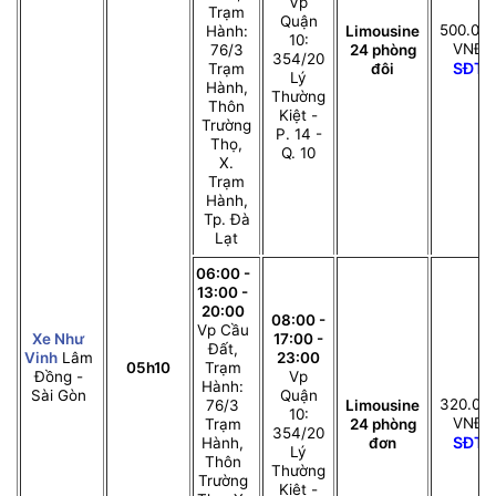
Vp
Trạm
Quận
500.00
Hành:
Limousine
10:
VNĐ
76/3
24 phòng
354/20
SĐT
Trạm
đôi
Lý
Hành,
Thường
Thôn
Kiệt -
Trường
P. 14 -
Thọ,
Q. 10
X.
Trạm
Hành,
Tp. Đà
Lạt
06:00 -
13:00 -
20:00
08:00 -
Vp Cầu
Xe Như
17:00 -
Đất,
Vinh
Lâm
23:00
05h10
Trạm
Đồng -
Vp
Hành:
Sài Gòn
Quận
320.00
76/3
Limousine
10:
VNĐ
Trạm
24 phòng
354/20
SĐT
Hành,
đơn
Lý
Thôn
Thường
Trường
Kiệt -