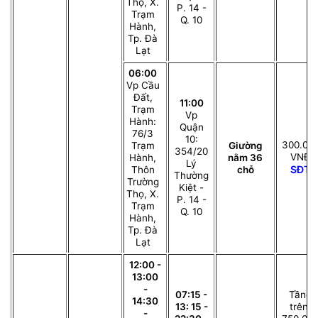
Thọ, X.
P. 14 -
Trạm
Q. 10
Hành,
Tp. Đà
Lạt
06:00
Vp Cầu
Đất,
11:00
Trạm
Vp
Hành:
Quận
76/3
10:
300.00
Trạm
Giường
354/20
VNĐ
Hành,
nằm 36
Lý
SĐT
Thôn
chỗ
Thường
Trường
Kiệt -
Thọ, X.
P. 14 -
Trạm
Q. 10
Hành,
Tp. Đà
Lạt
12:00 -
13:00
-
07:15 -
Tầng
14:30
13: 15 -
trên:
-