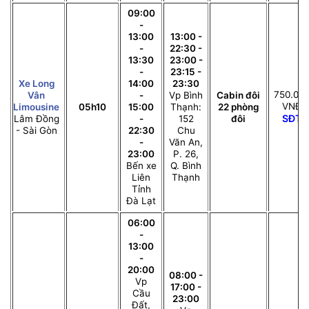
09:00
-
13:00
13:00 -
-
22:30 -
13:30
23:00 -
-
23:15 -
Xe Long
14:00
23:30
750.00
Vân
-
Vp Bình
Cabin đôi
VNĐ
Limousine
05h10
15:00
Thạnh:
22 phòng
SĐT
Lâm Đồng
-
152
đôi
- Sài Gòn
22:30
Chu
-
Văn An,
23:00
P. 26,
Bến xe
Q. Bình
Liên
Thạnh
Tỉnh
Đà Lạt
06:00
-
13:00
-
20:00
08:00 -
Vp
17:00 -
Cầu
23:00
Đất,