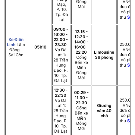
Đông
VNĐ;
Đạo,
Mới
đưa đó
P. 10,
có phụ
Tp. Đà
SĐ
thu
Lạt
09:00 -
12:15 -
16:00 -
12:30 -
Xe Điền
22:00 -
14:00 -
250.00
Linh
Lâm
23:30
05h10
16:00 -
VNĐ;
Đồng -
Vp Đà
22:20
Limousine
đưa đó
Sài Gòn
Lạt 1:
Cổng
36 phòng
có phụ
28 Trần
Bến xe
SĐ
Hưng
thu
Miền
Đạo, P.
Đông
10, Tp.
Mới
Đà Lạt
12:30 -
00:29 -
22:30
11:30 -
250.00
Vp Đà
22:30
VNĐ;
Lạt 1:
Giường
Cổng
đưa đó
28 Trần
nằm 40
Bến xe
có phụ
Hưng
chỗ
Miền
SĐ
Đạo, P.
thu
Đông
10, Tp.
Mới
Đà Lạt