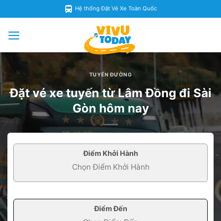
Skip
Hệ thống Đặt Vé Xe Toàn Quốc
to
content
TUYẾN ĐƯỜNG
Đặt vé xe tuyến từ Lâm Đồng đi Sài
Gòn hôm nay
Điểm Khởi Hành
Điểm Đến