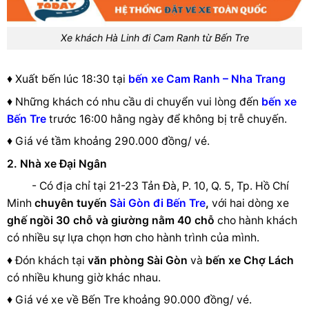
Xe khách Hà Linh đi Cam Ranh từ Bến Tre
♦ Xuất bến lúc 18:30 tại
bến xe Cam Ranh –
Nha Trang
♦ Những khách có nhu cầu di chuyển vui lòng đến
bến xe
Bến Tre
trước 16:00 hằng ngày để không bị trễ chuyến.
♦ Giá vé tầm khoảng 290.000 đồng/ vé.
2. Nhà xe Đại Ngân
- Có địa chỉ tại
21-23 Tản Đà, P. 10, Q. 5, Tp. Hồ Chí
Minh
chuyên tuyến
Sài Gòn đi Bến Tre
,
với hai dòng xe
ghế ngồi 30 chỗ và giường nằm 40 chỗ
cho hành khách
có nhiều sự lựa chọn hơn cho hành trình của mình.
♦ Đón khách tại
văn phòng Sài Gòn
và
bến xe Chợ Lách
có nhiều khung giờ khác nhau.
♦ Giá vé xe về Bến Tre khoảng 90.000 đồng/ vé.