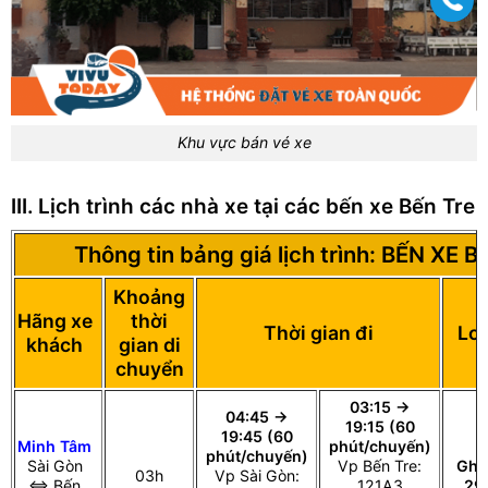
Khu vực bán vé xe
III. Lịch trình các nhà xe tại các bến xe Bến Tre
Thông tin bảng giá lịch trình: BẾN XE 
Khoảng
Hãng xe
thời
Thời gian đi
Loạ
khách
gian di
chuyển
03:15 →
04:45 →
19:15 (60
19:45 (60
Minh Tâm
phút/chuyến)
phút/chuyến)
Sài Gòn
Vp Bến Tre:
Ghế
03h
Vp Sài Gòn:
⇔ Bến
121A3
29