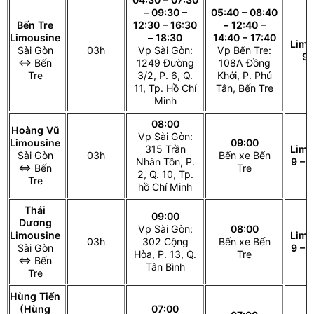
– 09:30 –
05:40 – 08:40
Bến Tre
12:30 – 16:30
– 12:40 –
Limousine
– 18:30
14:40 – 17:40
Limo
Sài Gòn
03h
Vp Sài Gòn:
Vp Bến Tre:
9 
⇔ Bến
1249 Đường
108A Đồng
Tre
3/2, P. 6, Q.
Khởi, P. Phú
11, Tp. Hồ Chí
Tân, Bến Tre
Minh
08:00
Hoàng Vũ
Vp Sài Gòn:
Limousine
09:00
315 Trần
Limo
Sài Gòn
03h
Bến xe Bến
Nhân Tôn, P.
9 – 
⇔ Bến
Tre
2, Q. 10, Tp.
Tre
hồ Chí Minh
Thái
09:00
Dương
Vp Sài Gòn:
08:00
Limousine
Limo
03h
302 Cộng
Bến xe Bến
Sài Gòn
9 – 
Hòa, P. 13, Q.
Tre
⇔ Bến
Tân Bình
Tre
Hùng Tiến
(Hùng
07:00