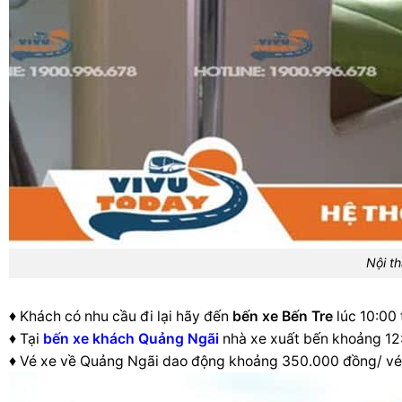
Bến
Tre
,
đây
là
hãng
xe
có
nhiều
dòng
xe
“xịn
sò”
nhất
như
dòng
xe
Limousine
22
Nội t
phòng,
dòng
Luxury
34
♦ Khách có nhu cầu đi lại hãy đến
bến xe Bến Tre
lúc 10:00 
giường
♦ Tại
bến xe khách Quảng Ngãi
nhà xe xuất bến khoảng 12
và
giường
♦ Vé xe về Quảng Ngãi dao động khoảng 350.000 đồng/ vé
nằm
43
chỗ