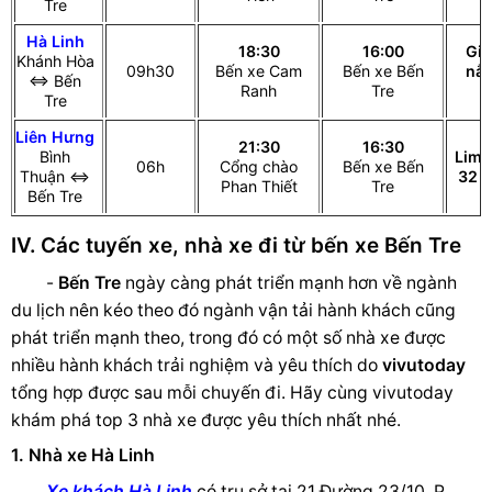
Tre
Hà Linh
18:30
16:00
Gi
Khánh Hòa
09h30
Bến xe Cam
Bến xe Bến
nằ
⇔ Bến
Ranh
Tre
c
Tre
Liên Hưng
21:30
16:30
Bình
Limo
06h
Cổng chào
Bến xe Bến
Thuận ⇔
32 
Phan Thiết
Tre
Bến Tre
IV. Các tuyến xe, nhà xe đi từ bến xe Bến Tre
-
Bến Tre
ngày càng phát triển mạnh hơn về ngành
du lịch nên kéo theo đó ngành vận tải hành khách cũng
phát triển mạnh theo, trong đó có một số nhà xe được
nhiều hành khách trải nghiệm và yêu thích do
vivutoday
tổng hợp được sau mỗi chuyến đi. Hãy cùng vivutoday
khám phá top 3 nhà xe được yêu thích nhất nhé.
1. Nhà xe Hà Linh
Xe khách Hà Linh
có trụ sở tại 21 Đường 23/10, P.