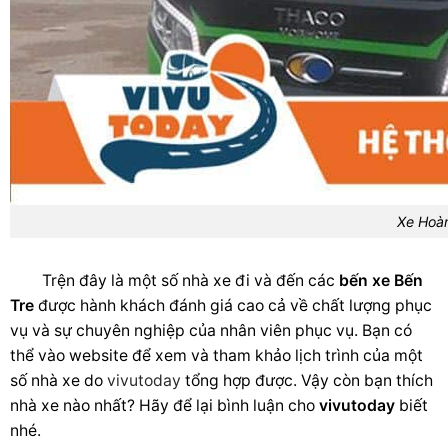
khám
phá
Bến
Tre
xinh
đẹp
và
dịu
dàng
này
nhé.
Xe Hoà
Trện đây là một số nhà xe đi và đến các
bến xe Bến
Tre
được hành khách đánh giá cao cả về chất lượng phục
vụ và sự chuyên nghiệp của nhân viên phục vụ. Bạn có
thể vào website để xem và tham khảo lịch trình của một
số nhà xe do
vivutoday
tổng hợp được. Vậy còn bạn thích
nhà xe nào nhất? Hãy để lại bình luận cho
vivutoday
biết
nhé.