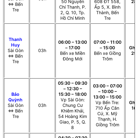
50 Nguyễn
608 ĐT 558,
28
⇔ Bến
Chí Thanh, P.
Ấp 5, X. Bình
Tre
2, Q. 10, Tp.
Thành, Bến
Hồ Chí Minh
Tre
Thanh
06:00 – 13:00
07:00 – 11:00
Huy
– 17:00
– 15:00
Ghế
Sài Gòn
03h
Bến xe Miền
Bến xe Giồng
29
⇔ Bến
Đông Mới
Trôm
Tre
05:30 – 09:30
03:00 – 07:00
– 12:30 –
– 10:00 –
Bảo
15:30 – 18:00
13:00 – 15:00
Quỳnh
Vp Sài Gòn:
Vp Bến Tre:
Ghế
Sài Gòn
03h
Chung Cư
710 Ấp Căn
16
⇔ Bến
Khiêm Khải,
Cứ, X. Mỹ
Tre
54 Hoàng Kim
Thạnh, H.
Giao, P. 5, Q.
Giồng Trôm
8
04:30 – 07:30