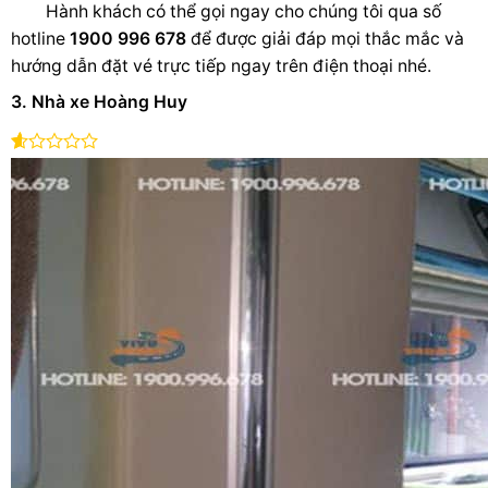
Hành kh
ách có thể gọi ngay cho chúng tôi qua số
hotline
1900 996 678
để được giải đáp mọi thắc mắc và
hướng dẫn đặt vé trực tiếp ngay trên điện thoại nhé.
3. Nhà xe Hoàng Huy
Xe
khách
có
Hoàng
trụ
Huy
sở
tại
Trần
Khánh
Dư,
P.
Nghĩa
Chánh,
Tp
Quảng
Ngãi,
chuyên
tuyến
Quảng
Ngãi
đi