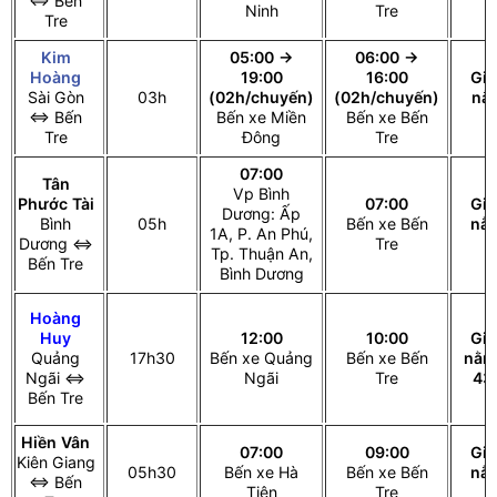
⇔ Bến
Ninh
Tre
c
Tre
Kim
05:00 →
06:00 →
Hoàng
19:00
16:00
Gi
Sài Gòn
03h
(02h/chuyến)
(02h/chuyến)
nằ
⇔ Bến
Bến xe Miền
Bến xe Bến
c
Tre
Đông
Tre
07:00
Tân
Vp Bình
Phước Tài
07:00
Gi
Dương: Ấp
Bình
05h
Bến xe Bến
nằ
1A, P. An Phú,
Dương ⇔
Tre
c
Tp. Thuận An,
Bến Tre
Bình Dương
Hoàng
Huy
12:00
10:00
Gi
Quảng
17h30
Bến xe Quảng
Bến xe Bến
nằm
Ngãi ⇔
Ngãi
Tre
43
Bến Tre
Hiền Vân
07:00
09:00
Gi
Kiên Giang
05h30
Bến xe Hà
Bến xe Bến
nằ
⇔ Bến
Tiên
Tre
c