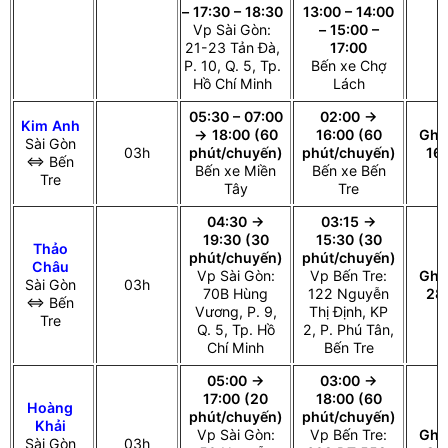
– 17:30 – 18:30
13:00 – 14:00
Vp Sài Gòn:
– 15:00 –
21-23 Tản Đà,
17:00
P. 10, Q. 5, Tp.
Bến xe Chợ
Hồ Chí Minh
Lách
05:30 – 07:00
02:00 →
Kim Anh
→ 18:00 (60
16:00 (60
Ghế
Sài Gòn
03h
phút/chuyến)
phút/chuyến)
16 
⇔ Bến
Bến xe Miền
Bến xe Bến
c
Tre
Tây
Tre
04:30 →
03:15 →
19:30 (30
15:30 (30
Thảo
phút/chuyến)
phút/chuyến)
Châu
Vp Sài Gòn:
Vp Bến Tre:
Ghế
Sài Gòn
03h
70B Hùng
122 Nguyễn
28
⇔ Bến
Vương, P. 9,
Thị Định, KP
Tre
Q. 5, Tp. Hồ
2, P. Phú Tân,
Chí Minh
Bến Tre
05:00 →
03:00 →
17:00 (20
18:00 (60
Hoàng
phút/chuyến)
phút/chuyến)
Khải
Vp Sài Gòn:
Vp Bến Tre:
Ghế
Sài Gòn
03h