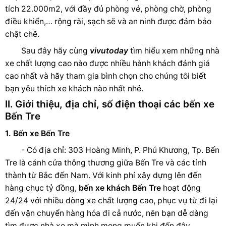
tích 22.000m2, với đầy đủ phòng vé, phòng chờ, phòng
điều khiển,… rộng rãi, sạch sẽ và an ninh được đảm bảo
chặt chẽ.
Sau đây hãy cùng
vivutoday
tìm hiểu xem những nhà
xe chất lượng cao nào được nhiều hành khách đánh giá
cao nhất và hãy tham gia bình chọn cho chúng tôi biết
bạn yêu thích xe khách nào nhất nhé.
II. Giới thiệu, địa chỉ, số điện thoại các bến xe
Bến Tre
1. Bến xe Bến Tre
- Có địa chỉ: 303 Hoàng Minh, P. Phú Khương, Tp. Bến
Tre là cánh cửa thông thương giữa Bến Tre và các tỉnh
thành từ Bắc đến Nam. Với kinh phí xây dựng lên đến
hàng chục tỷ đồng,
bến xe khách Bến Tre
hoạt động
24/24 với nhiều dòng xe chất lượng cao, phục vụ từ đi lại
đến vận chuyển hàng hóa đi cả nước, nên bạn dễ dàng
tìm được nhà xe mà mình mong muốn khi đến đây.