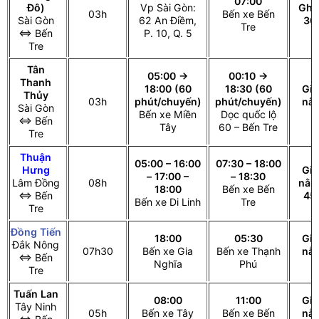
07:00
Đô)
Vp Sài Gòn:
Ghế
03h
Bến xe Bến
Sài Gòn
62 An Điềm,
30
Tre
⇔ Bến
P. 10, Q. 5
Tre
Tân
05:00 →
00:10 →
Thanh
18:00 (60
18:30 (60
Gi
Thủy
03h
phút/chuyến)
phút/chuyến)
nằ
Sài Gòn
Bến xe Miền
Dọc quốc lộ
c
⇔ Bến
Tây
60 – Bến Tre
Tre
Thuận
05:00 – 16:00
07:30 – 18:00
Hưng
Gi
– 17:00 –
– 18:30
Lâm Đồng
08h
nằm
18:00
Bến xe Bến
⇔ Bến
45
Bến xe Di Linh
Tre
Tre
Đồng Tiến
18:00
05:30
Gi
Đắk Nông
07h30
Bến xe Gia
Bến xe Thạnh
nằ
⇔ Bến
Nghĩa
Phú
c
Tre
Tuấn Lan
08:00
11:00
Gi
Tây Ninh
05h
Bến xe Tây
Bến xe Bến
nằ