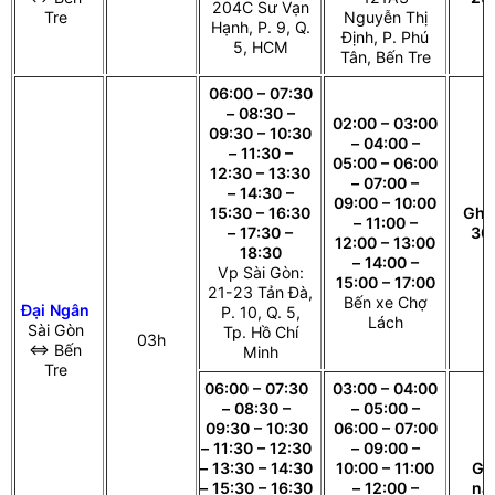
204C Sư Vạn
Tre
Nguyễn Thị
Hạnh, P. 9, Q.
Định, P. Phú
5, HCM
Tân, Bến Tre
06:00 – 07:30
– 08:30 –
02:00 – 03:00
09:30 – 10:30
– 04:00 –
– 11:30 –
05:00 – 06:00
12:30 – 13:30
– 07:00 –
– 14:30 –
09:00 – 10:00
15:30 – 16:30
Ghế
– 11:00 –
– 17:30 –
30
12:00 – 13:00
18:30
– 14:00 –
Vp Sài Gòn:
15:00 – 17:00
21-23 Tản Đà,
Bến xe Chợ
Đại Ngân
P. 10, Q. 5,
Lách
Sài Gòn
Tp. Hồ Chí
03h
⇔ Bến
Minh
Tre
06:00 – 07:30
03:00 – 04:00
– 08:30 –
– 05:00 –
09:30 – 10:30
06:00 – 07:00
– 11:30 – 12:30
– 09:00 –
– 13:30 – 14:30
10:00 – 11:00
Gi
– 15:30 – 16:30
– 12:00 –
nằ