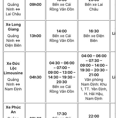
Quảng
09h00
Bến xe Cái
Bến xe Lai
n
Ninh ⇔
Rồng Vân Đồn
Châu
Lai Châu
Xe Long
G
Giang
14:00
16:30
Li
Quảng
13h00
Bến xe Cái
Bến xe Điện
3
Ninh ⇔
Rồng Vân Đồn
Biên
Điện Biên
04:00 – 06:00
– 07:30 –
04:30 – 06:00
Xe Đức
09:00 – 14:00 –
– 07:00 –
Lộc
19:30 – 20:30 –
09:00 – 13:00 –
Limousine
21:00
04h30
14:30 – 19:30 –
Li
Quảng
Văn phòng
20:30
Ninh ⇔
Nam Định: Khu
Bến xe Cái
Nam Định
1, TT. Yên Định,
Rồng Vân Đồn
H. Hải Hậu,
Nam Định
Xe Phúc
An
17:30
G
22:00