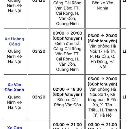
Quảng
03h20
Li
Cảng Cái Rồng
Bến xe Yên
Ninh ⇔
Vân Đồn: TT.
Nghĩa
Hà Nội
Cái Rồng, H.
Vân Đồn,
Quảng Ninh
03:00 → 20:00
03:00 → 20:00
(60ph/chuyến)
Xe Hoàng
(60ph/chuyến)
Điểm đón trả
Công
Văn phòng Hà
Cảng Cái Rồng
Quảng
03h20
Nội: 17 Hà Trì,
Li
Vân Đồn: TT.
Ninh ⇔
P. Hà Cầu, Q.
Cái Rồng, H.
Hà Nội
Hà Đông, Hà
Vân Đồn,
Nội
Quảng Ninh
05:00 → 20:00
(60ph/chuyến)
Xe Vân
02:00 → 18:30
Văn phòng Hà
Đồn Xanh
(60ph/chuyến)
Nội: Số 17, K8
Quảng
03h20
Li
Bến xe Cái
tổng cục, 5 Yên
Ninh ⇔
Rồng Vân Đồn
Xá, X. Tân
Hà Nội
Triều, H. Thanh
Trì, Hà Nội
03:00 → 21:00
03:00 → 21:00
Xe Cửa