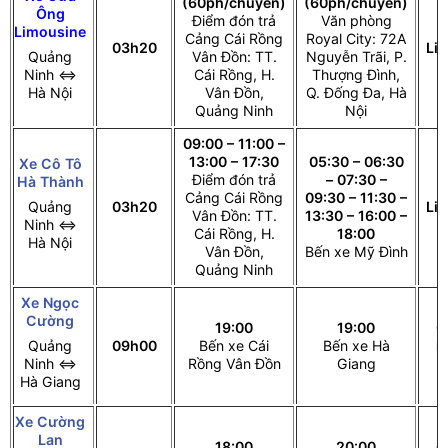
(60ph/chuyến)
(60ph/chuyến)
Ông
Điểm đón trả
Văn phòng
Limousine
Cảng Cái Rồng
Royal City: 72A
03h20
Li
Quảng
Vân Đồn: TT.
Nguyễn Trãi, P.
Ninh ⇔
Cái Rồng, H.
Thượng Đình,
Hà Nội
Vân Đồn,
Q. Đống Đa, Hà
Quảng Ninh
Nội
09:00 – 11:00 –
13:00 – 17:30
05:30 – 06:30
Xe Cô Tô
Điểm đón trả
– 07:30 –
Hà Thành
Cảng Cái Rồng
09:30 – 11:30 –
Quảng
03h20
Li
Vân Đồn: TT.
13:30 – 16:00 –
Ninh ⇔
Cái Rồng, H.
18:00
Hà Nội
Vân Đồn,
Bến xe Mỹ Đình
Quảng Ninh
Xe Ngọc
Cường
19:00
19:00
G
Quảng
09h00
Bến xe Cái
Bến xe Hà
n
Ninh ⇔
Rồng Vân Đồn
Giang
Hà Giang
Xe Cường
Lan
18:00
20:00
G