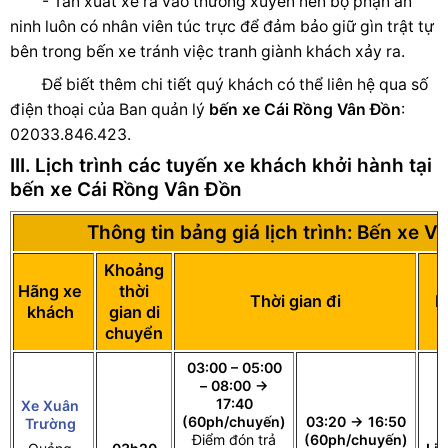
- Tần xuất xe ra vào thường xuyên nên bộ phận an
ninh luôn có nhân viên túc trực để đảm bảo giữ gìn trật tự
bên trong bến xe tránh việc tranh giành khách xảy ra.
Để biết thêm chi tiết quý khách có thể liên hệ qua số
điện thoại của Ban quản lý
bến xe Cái Rồng Vân Đồn
:
02033.846.423.
III. Lịch trình các tuyến xe khách khởi hành tại
bến xe Cái Rồng Vân Đồn
Thông tin bảng giá lịch trình: Bến xe V
Khoảng
Hãng xe
thời
Thời gian đi
L
khách
gian di
chuyển
03:00 – 05:00
– 08:00 →
17:40
Xe Xuân
(60ph/chuyến)
03:20 → 16:50
Trường
Điểm đón trả
(60ph/chuyến)