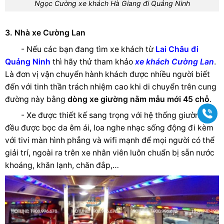
Ngọc Cường xe khách Hà Giang đi Quảng Ninh
3. Nhà xe Cường Lan
- Nếu các bạn đang tìm xe khách từ
Lai Châu đi
Quảng Ninh
thì hãy thử tham khảo
xe khách Cường Lan
.
Là đơn vị vận chuyển hành khách được nhiều người biết
đến với tinh thần trách nhiệm cao khi di chuyển trên cung
đường này bằng
dòng xe giường nằm mẫu mới 45 chỗ
.
Gọi
- Xe được thiết kế sang trọng với hệ thống giường
đều được bọc da êm ái, loa nghe nhạc sống động đi kèm
với tivi màn hình phẳng và wifi mạnh để mọi người có thể
giải trí, ngoài ra trên xe nhân viên luôn chuẩn bị sẵn nước
khoáng, khăn lạnh, chăn đắp,…