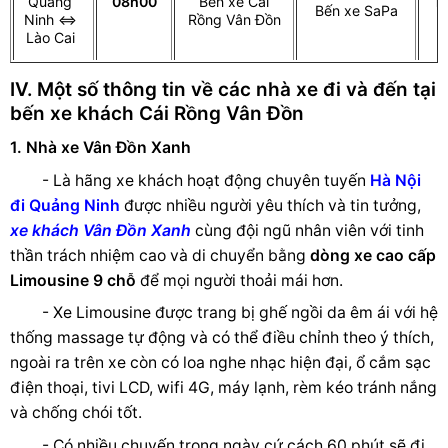
Quảng
08h00
Bến xe Cái
n
Bến xe SaPa
Ninh ⇔
Rồng Vân Đồn
Lào Cai
IV. Một số thông tin về các nhà xe đi và đến tại
bến xe khách Cái Rồng Vân Đồn
1. Nhà xe Vân Đồn Xanh
- Là hãng xe khách hoạt động chuyên tuyến
Hà Nội
đi Quảng Ninh
được nhiều người yêu thích và tin tưởng,
xe khách Vân Đồn Xanh
cùng đội ngũ nhân viên với tinh
thần trách nhiệm cao và di chuyển bằng
dòng xe cao cấp
Limousine 9 chỗ
để mọi người thoải mái hơn.
- Xe Limousine được trang bị ghế ngồi da êm ái với hệ
thống massage tự động và có thể điều chỉnh theo ý thích,
ngoài ra trên xe còn có loa nghe nhạc hiện đại, ổ cắm sạc
điện thoại, tivi LCD, wifi 4G, máy lạnh, rèm kéo tránh nắng
và chống chói tốt.
- Có nhiều chuyến trong ngày
cứ cách 60 phút sẽ đi