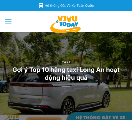
Skip
Hệ thống Đặt Vé Xe Toàn Quốc
to
content
TAXI
Gợi ý Top 10 hãng taxi Long An hoạt
động hiệu quả