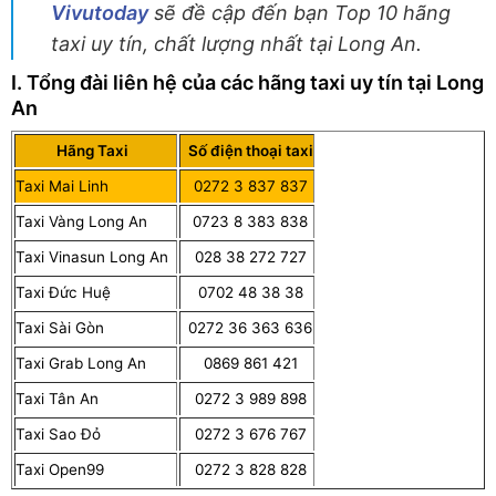
Vivutoday
sẽ đề cập đến bạn Top 10 hãng
taxi uy tín, chất lượng nhất tại Long An.
I. Tổng đài liên hệ của các hãng taxi uy tín tại Long
An
Hãng Taxi
Số điện thoại taxi
Taxi Mai Linh
0272 3 837 837
Taxi Vàng Long An
0723 8 383 838
Taxi Vinasun Long An
028 38 272 727
Taxi Đức Huệ
0702 48 38 38
Taxi Sài Gòn
0272 36 363 636
Taxi Grab Long An
0869 861 421
Taxi Tân An
0272 3 989 898
Taxi Sao Đỏ
0272 3 676 767
Taxi Open99
0272 3 828 828