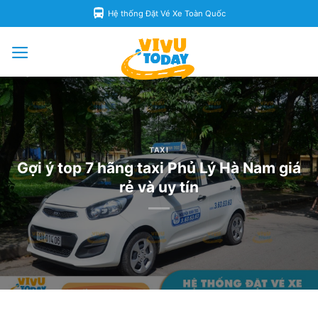
Skip
Hệ thống Đặt Vé Xe Toàn Quốc
to
content
TAXI
Gợi ý top 7 hãng taxi Phủ Lý Hà Nam giá
rẻ và uy tín