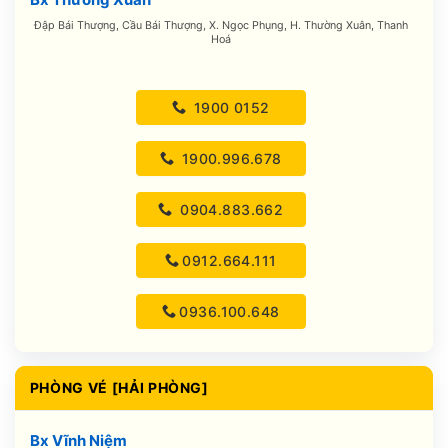
Đập Bái Thượng, Cầu Bái Thượng, X. Ngọc Phụng, H. Thường Xuân, Thanh
Hoá
1900 0152
1900.996.678
0904.883.662
0912.664.111
0936.100.648
PHÒNG VÉ [HẢI PHÒNG]
Bx Vĩnh Niệm