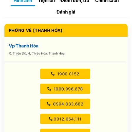
Hình ảnh
Tiện ích
Điểm đón, trả
Chính sách
Đánh giá
PHÒNG VÉ [THANH HÓA]
Vp Thanh Hóa
X. Thiệu Đô, H. Thiệu Hóa, Thanh Hóa
1900 0152
1900.996.678
0904.883.662
0912.664.111