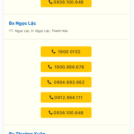
0936.100.648
Bx Ngọc Lặc
TT. Ngọc Lặc, H. Ngọc Lặc, Thanh Hóa
1900 0152
1900.996.678
0904.883.662
0912.664.111
0936.100.648
Bx Thường Xuân