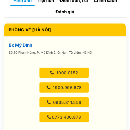
Hình ảnh
Tiện ích
Điểm đón, trả
Chính sách
Đánh giá
PHÒNG VÉ [HÀ NỘI]
Bx Mỹ Đình
Số 20 Phạm Hùng, P. Mỹ Đình 2, Q. Nam Từ Liêm, Hà Nội
1900 0152
1900.996.678
0935.811.556
0773.400.878