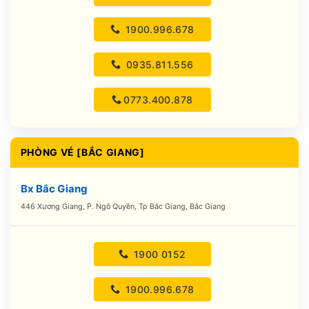
1900.996.678
0935.811.556
0773.400.878
PHÒNG VÉ [BẮC GIANG]
Bx Bắc Giang
446 Xương Giang, P. Ngô Quyền, Tp Bắc Giang, Bắc Giang
1900 0152
1900.996.678