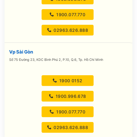
1900.077.770
02963.626.888
Vp Sài Gòn
Số 75 Đường 23, KDC Bình Phú 2, P.10, Q.6, Tp. Hồ Chí Minh
1900 0152
1900.996.678
1900.077.770
02963.626.888