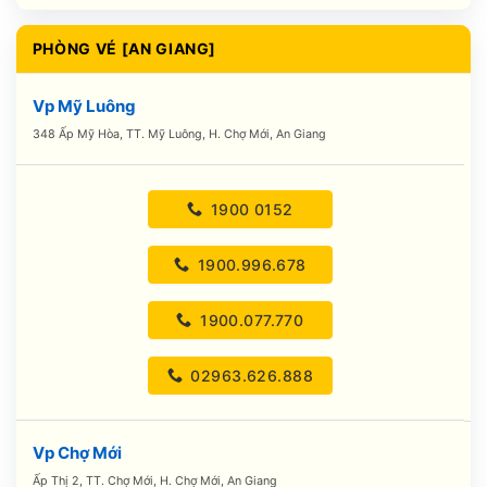
PHÒNG VÉ [AN GIANG]
Vp Mỹ Luông
348 Ấp Mỹ Hòa, TT. Mỹ Luông, H. Chợ Mới, An Giang
1900 0152
1900.996.678
1900.077.770
02963.626.888
Vp Chợ Mới
Ấp Thị 2, TT. Chợ Mới, H. Chợ Mới, An Giang