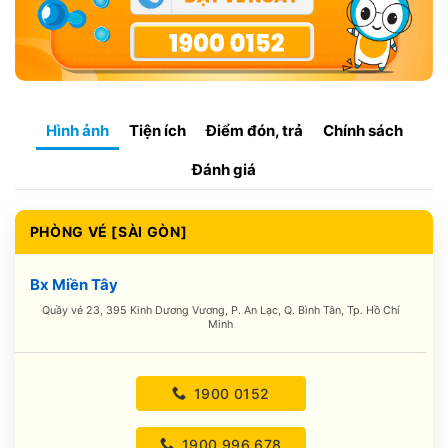
Hình ảnh
Tiện ích
Điểm đón, trả
Chính sách
Đánh giá
PHÒNG VÉ [SÀI GÒN]
Bx Miền Tây
Quầy vé 23, 395 Kinh Dương Vương, P. An Lạc, Q. Bình Tân, Tp. Hồ Chí
Minh
1900 0152
1900.996.678