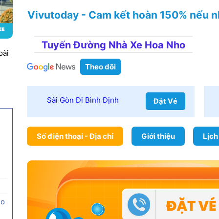
Vivutoday - Cam kết hoàn 150% nếu n
Tuyến Đường Nhà Xe Hoa Nho
oài
Theo dõi
Sài Gòn Đi Bình Định
Đặt Vé
Số điện thoại - Địa chỉ
Giới thiệu
Lịch
ho