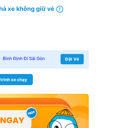
hà xe không giữ vé
Bình Định Đi Sài Gòn
Đặt Vé
 trình xe chạy