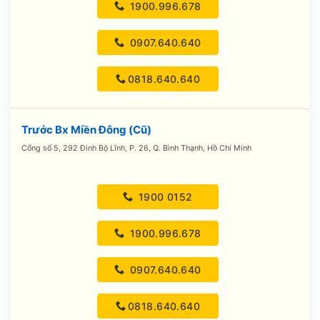
1900.996.678
0907.640.640
0818.640.640
Trước Bx Miền Đông (Cũ)
Cổng số 5, 292 Đinh Bộ Lĩnh, P. 26, Q. Bình Thạnh, Hồ Chí Minh
1900 0152
1900.996.678
0907.640.640
0818.640.640