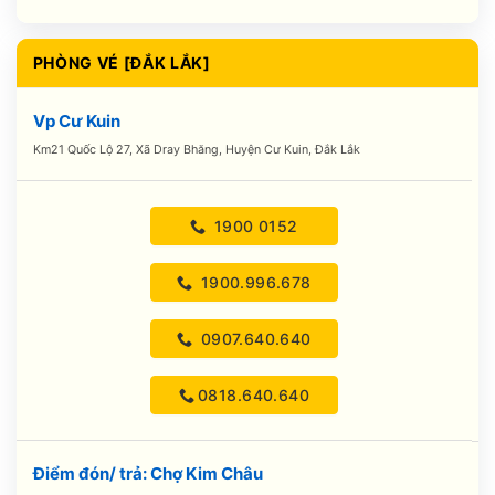
PHÒNG VÉ [ĐẮK LẮK]
Vp Cư Kuin
Km21 Quốc Lộ 27, Xã Dray Bhăng, Huyện Cư Kuin, Đắk Lắk
1900 0152
1900.996.678
0907.640.640
0818.640.640
Điểm đón/ trả: Chợ Kim Châu