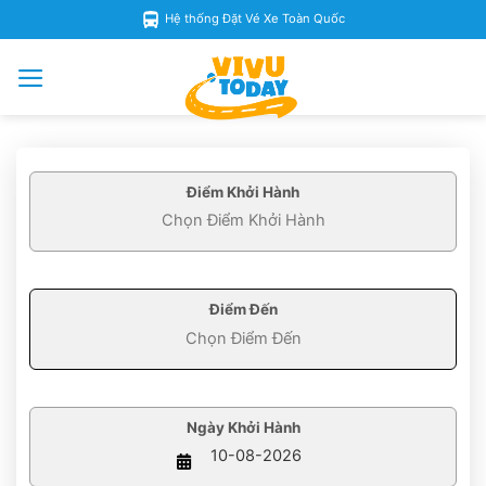
Skip
Hệ thống Đặt Vé Xe Toàn Quốc
to
content
Điểm Khởi Hành
Điểm Đến
Ngày Khởi Hành