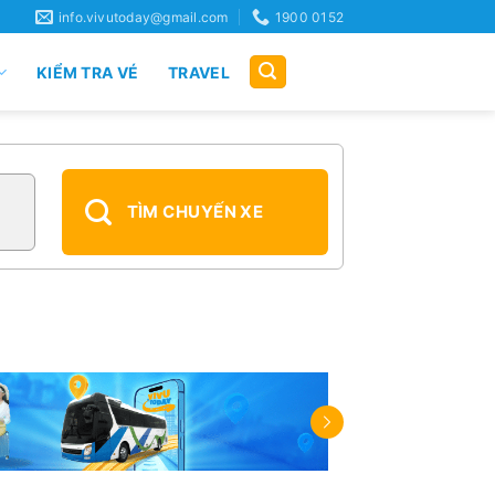
info.vivutoday@gmail.com
1900 0152
KIỂM TRA VÉ
TRAVEL
TÌM CHUYẾN XE