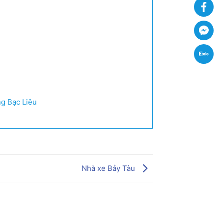
Fa
Fac
Zal
ng Bạc Liêu
Nhà xe Bảy Tàu