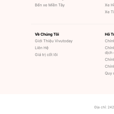
Bến xe Miền Tây
Xe H
Xe T
Về Chúng Tôi
Hỗ T
Giới Thiệu
Vivutoday
Chín
Liên Hệ
Chính
dịch
Giá trị cốt lõi
Chính
Chín
Quy 
Địa chỉ: 24