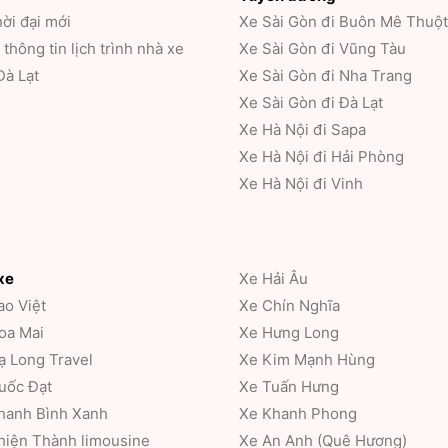
ời đại mới
Xe Sài Gòn đi Buôn Mê Thuột
thông tin lịch trình nhà xe
Xe Sài Gòn đi Vũng Tàu
Đà Lạt
Xe Sài Gòn đi Nha Trang
Xe Sài Gòn đi Đà Lạt
Xe Hà Nội đi Sapa
Xe Hà Nội đi Hải Phòng
Xe Hà Nội đi Vinh
xe
Xe Hải Âu
ao Việt
Xe Chín Nghĩa
oa Mai
Xe Hưng Long
ạ Long Travel
Xe Kim Mạnh Hùng
uốc Đạt
Xe Tuấn Hưng
hanh Bình Xanh
Xe Khanh Phong
hiện Thành limousine
Xe An Anh (Quê Hương)