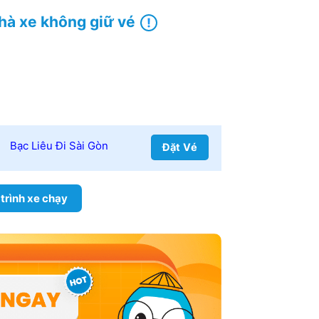
hà xe không giữ vé
Bạc Liêu Đi Sài Gòn
Đặt Vé
 trình xe chạy