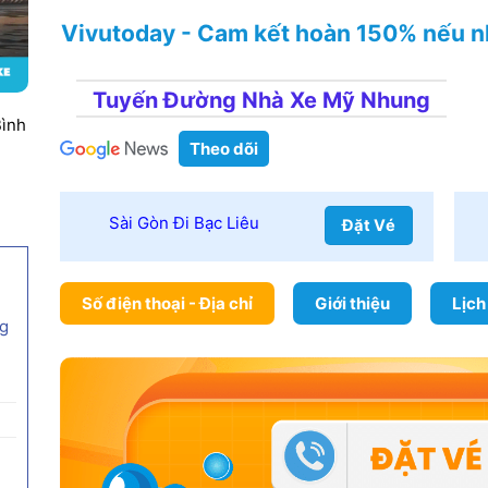
Vivutoday - Cam kết hoàn 150% nếu n
Tuyến Đường Nhà Xe Mỹ Nhung
Bình
Theo dõi
Sài Gòn Đi Bạc Liêu
Đặt Vé
Số điện thoại - Địa chỉ
Giới thiệu
Lịch
g