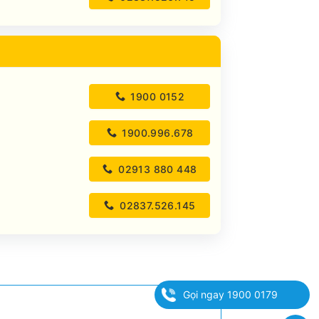
1900 0152
1900.996.678
02913 880 448
02837.526.145
Gọi ngay 1900 0179