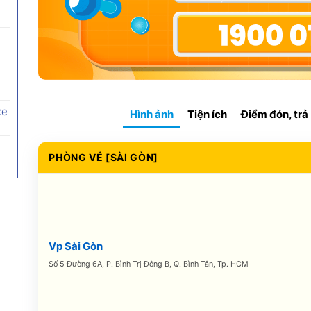
xe
Hình ảnh
Tiện ích
Điểm đón, trả
PHÒNG VÉ [SÀI GÒN]
Vp Sài Gòn
Số 5 Đường 6A, P. Bình Trị Đông B, Q. Bình Tân, Tp. HCM