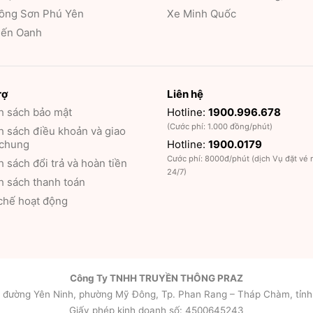
ồng Sơn Phú Yên
Xe Minh Quốc
iến Oanh
rợ
Liên hệ
h sách bảo mật
Hotline:
1900.996.678
(Cước phí: 1.000 đồng/phút)
 sách điều khoản và giao
 chung
Hotline:
1900.0179
Cước phí: 8000đ/phút (dịch Vụ đặt vé
 sách đổi trả và hoàn tiền
24/7)
h sách thanh toán
chế hoạt động
Công Ty TNHH TRUYỀN THÔNG PRAZ
2 đường Yên Ninh, phường Mỹ Đông, Tp. Phan Rang – Tháp Chàm, tỉn
Giấy phép kinh doanh số: 4500645243