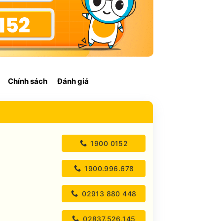
Chính sách
Đánh giá
1900 0152
1900.996.678
02913 880 448
02837.526.145