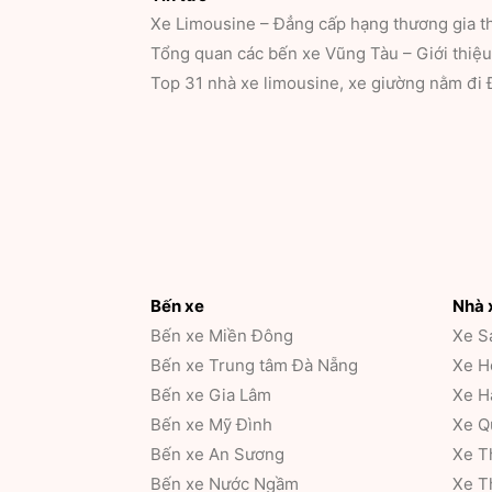
Xe Limousine – Đẳng cấp hạng thương gia th
Tổng quan các bến xe Vũng Tàu – Giới thiệu 
Top 31 nhà xe limousine, xe giường nằm đi 
Bến xe
Nhà 
Bến xe Miền Đông
Xe S
Bến xe Trung tâm Đà Nẵng
Xe H
Bến xe Gia Lâm
Xe H
Bến xe Mỹ Đình
Xe Q
Bến xe An Sương
Xe T
Bến xe Nước Ngầm
Xe T