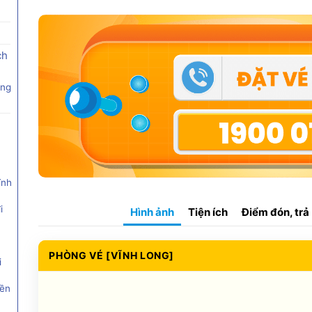
ch
ọng
ĩnh
i
Hình ảnh
Tiện ích
Điểm đón, trả
PHÒNG VÉ [VĨNH LONG]
i
iền