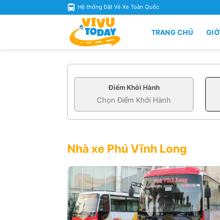
Skip
Hệ thống Đặt Vé Xe Toàn Quốc
to
content
TRANG CHỦ
GIỚ
Điểm Khởi Hành
Nhà xe Phú Vĩnh Long