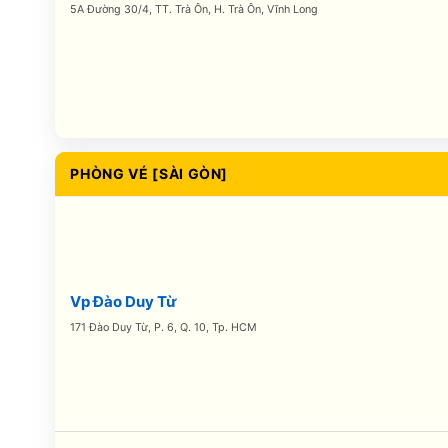
5A Đường 30/4, TT. Trà Ôn, H. Trà Ôn, Vĩnh Long
PHÒNG VÉ [SÀI GÒN]
Vp Đào Duy Từ
171 Đào Duy Từ, P. 6, Q. 10, Tp. HCM