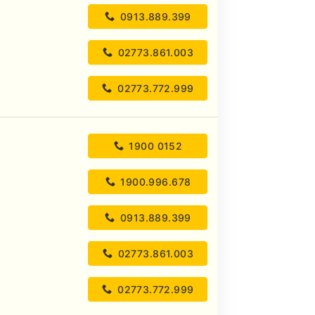
0913.889.399
02773.861.003
02773.772.999
1900 0152
1900.996.678
0913.889.399
02773.861.003
02773.772.999