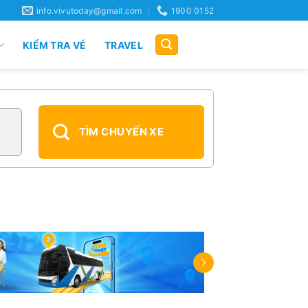
info.vivutoday@gmail.com
1900 0152
KIỂM TRA VÉ
TRAVEL
TÌM CHUYẾN XE