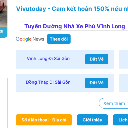
Vivutoday - Cam kết hoàn 150% nếu n
Tuyến Đường Nhà Xe Phú Vĩnh Long
Theo dõi
Vĩnh Long Đi Sài Gòn
Đặt Vé
Đồng Tháp Đi Sài Gòn
Đặt Vé
h
Xem thêm
Số điện thoại - Địa chỉ
Giới thiệu
Lịch