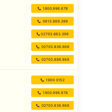
1900.996.678
0913.889.399
02703.883.399
02703.836.666
02703.888.888
1900 0152
1900.996.678
02703.836.666