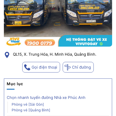
QL15, X. Trung Hóa, H. Minh Hóa, Quảng Bình.
Gọi điện thoại
Chỉ đường
Mục lục
Chọn nhanh tuyến đường Nhà xe Phúc Anh
Phòng vé [Sài Gòn]
Phòng vé [Quảng Bình]