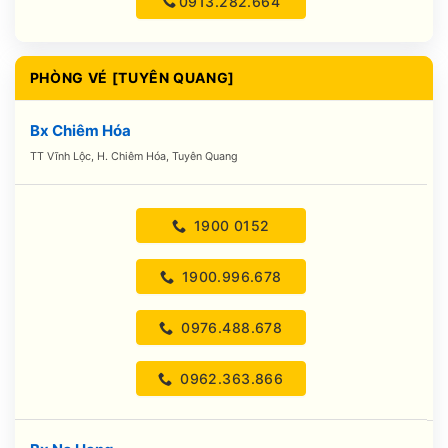
0913.282.664
PHÒNG VÉ [TUYÊN QUANG]
Bx Chiêm Hóa
TT Vĩnh Lộc, H. Chiêm Hóa, Tuyên Quang
1900 0152
1900.996.678
0976.488.678
0962.363.866