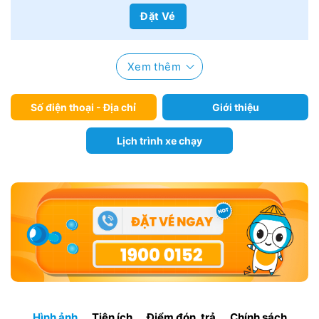
Đặt Vé
Xem thêm
Số điện thoại - Địa chỉ
Giới thiệu
Lịch trình xe chạy
Hình ảnh
Tiện ích
Điểm đón, trả
Chính sách