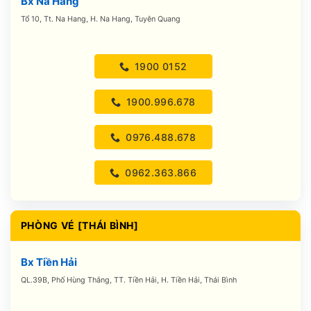
Bx Na Hang
Tổ 10, Tt. Na Hang, H. Na Hang, Tuyên Quang
1900 0152
1900.996.678
0976.488.678
0962.363.866
PHÒNG VÉ [THÁI BÌNH]
Bx Tiền Hải
QL.39B, Phố Hùng Thắng, TT. Tiền Hải, H. Tiền Hải, Thái Bình