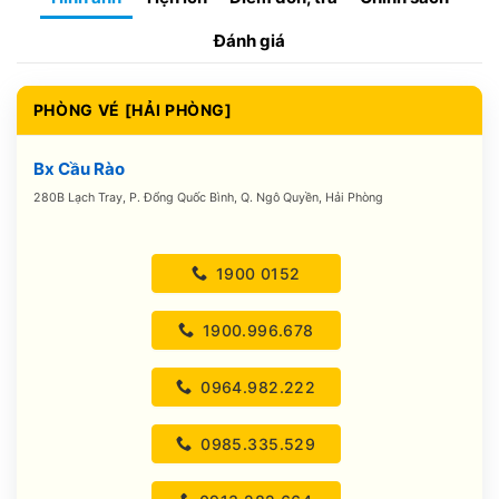
Đánh giá
PHÒNG VÉ [HẢI PHÒNG]
Bx Cầu Rào
280B Lạch Tray, P. Đổng Quốc Bình, Q. Ngô Quyền, Hải Phòng
1900 0152
1900.996.678
0964.982.222
0985.335.529