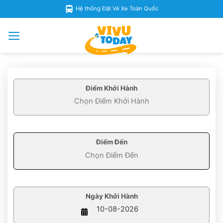
Skip
Hệ thống Đặt Vé Xe Toàn Quốc
to
content
Điểm Khởi Hành
Điểm Đến
Ngày Khởi Hành