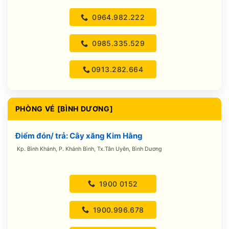
0964.982.222
0985.335.529
0913.282.664
PHÒNG VÉ [BÌNH DƯƠNG]
Điểm đón/ trả: Cây xăng Kim Hằng
Kp. Bình Khánh, P. Khánh Bình, Tx.Tân Uyên, Bình Dương
1900 0152
1900.996.678