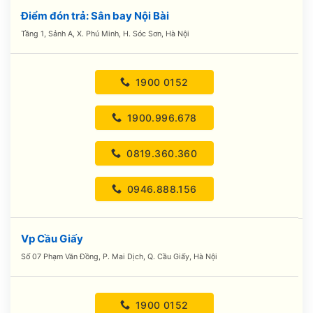
Điểm đón trả: Sân bay Nội Bài
Tầng 1, Sảnh A, X. Phú Minh, H. Sóc Sơn, Hà Nội
1900 0152
1900.996.678
0819.360.360
0946.888.156
Vp Cầu Giấy
Số 07 Phạm Văn Đồng, P. Mai Dịch, Q. Cầu Giấy, Hà Nội
1900 0152