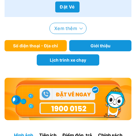
Đặt Vé
Xem thêm
Số điện thoại - Địa chỉ
Giới thiệu
Lịch trình xe chạy
Hình ảnh
Tiện ích
Điểm đón, trả
Chính sách