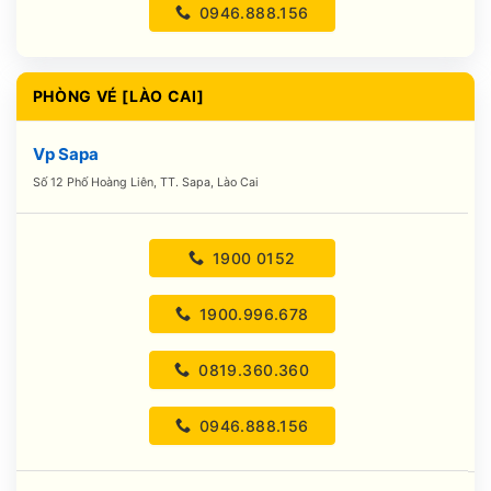
0946.888.156
PHÒNG VÉ [LÀO CAI]
Vp Sapa
Số 12 Phố Hoàng Liên, TT. Sapa, Lào Cai
1900 0152
1900.996.678
0819.360.360
0946.888.156