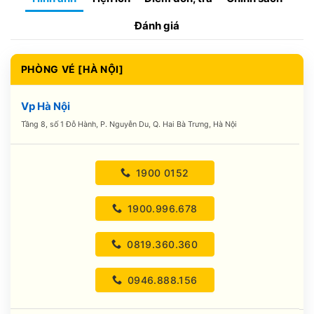
Đánh giá
PHÒNG VÉ [HÀ NỘI]
Vp Hà Nội
Tầng 8, số 1 Đỗ Hành, P. Nguyễn Du, Q. Hai Bà Trưng, Hà Nội
1900 0152
1900.996.678
0819.360.360
0946.888.156