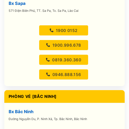
Bx Sapa
571 Điện Biên Phủ, TT. Sa Pa, Tx. Sa Pa, Lào Cai
1900 0152
1900.996.678
0819.360.360
0946.888.156
PHÒNG VÉ [BẮC NINH]
Bx Bắc Ninh
Đường Nguyễn Du, P. Ninh Xá, Tp. Bắc Ninh, Bắc Ninh