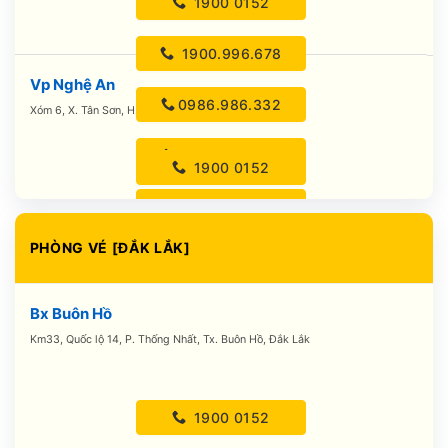
1900 0152
1900.996.678
Vp Nghệ An
0986.986.332
Xóm 6, X. Tân Sơn, H. Quỳnh Lưu, Nghệ An
0988.116.225
1900 0152
0976.471.632
1900.996.678
PHÒNG VÉ [ĐẮK LẮK]
0986.986.332
Bx Buôn Hồ
0988.116.225
Km33, Quốc lộ 14, P. Thống Nhất, Tx. Buôn Hồ, Đắk Lắk
0976.471.632
1900 0152