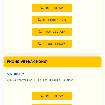
1900 0152
1900.996.678
0931.747.747
0949.111.547
PHÒNG VÉ [ĐẮK NÔNG]
Vp Cư Jút
375 Nguyễn Văn Linh, TT. EaT’ling, H. Cư Jút, Đắk Nông
1900 0152