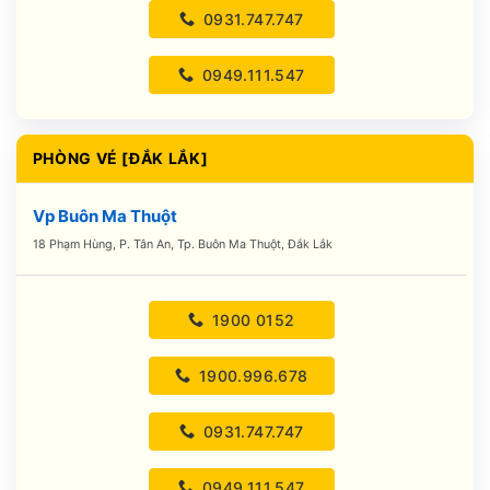
0931.747.747
0949.111.547
PHÒNG VÉ [ĐẮK LẮK]
Vp Buôn Ma Thuột
18 Phạm Hùng, P. Tân An, Tp. Buôn Ma Thuột, Đắk Lắk
1900 0152
1900.996.678
0931.747.747
0949.111.547