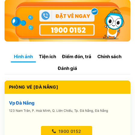
Hình ảnh
Tiện ích
Điểm đón, trả
Chính sách
Đánh giá
PHÒNG VÉ [ĐÀ NẴNG]
Vp Đà Nẵng
123 Nam Trân, P. Hoà Minh, Q. Liên Chiểu, Tp. Đà Nẵng, Đà Nẵng
1900 0152