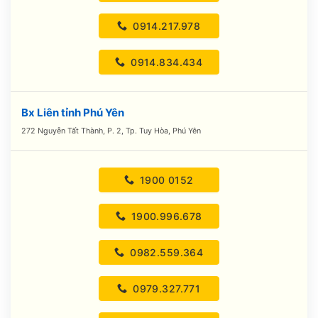
0914.217.978
0914.834.434
Bx Liên tỉnh Phú Yên
272 Nguyễn Tất Thành, P. 2, Tp. Tuy Hòa, Phú Yên
1900 0152
1900.996.678
0982.559.364
0979.327.771