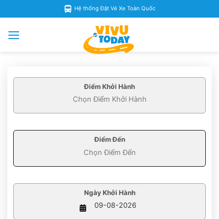
Skip
Hệ thống Đặt Vé Xe Toàn Quốc
to
content
Điểm Khởi Hành
Điểm Đến
Ngày Khởi Hành