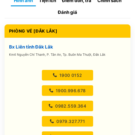
Hình ảnh
Tiện ích
Điểm đón, trả
Chính sách
Đánh giá
PHÒNG VÉ [ĐẮK LẮK]
Bx Liên tỉnh Đắk Lắk
Km4 Nguyễn Chí Thanh, P. Tân An, Tp. Buôn Ma Thuột, Đắk Lắk
1900 0152
1900.996.678
0982.559.364
0979.327.771