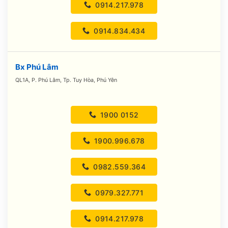
0914.217.978
0914.834.434
Bx Phú Lâm
QL1A, P. Phú Lâm, Tp. Tuy Hòa, Phú Yên
1900 0152
1900.996.678
0982.559.364
0979.327.771
0914.217.978