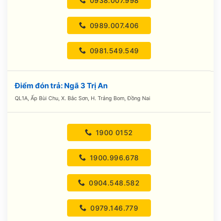
0938.007.998
0989.007.406
0981.549.549
Điểm đón trả: Ngã 3 Trị An
QL1A, Ấp Bùi Chu, X. Bắc Sơn, H. Trảng Bom, Đồng Nai
1900 0152
1900.996.678
0904.548.582
0979.146.779