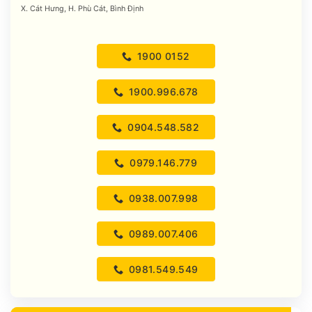
X. Cát Hưng, H. Phù Cát, Bình Định
1900 0152
1900.996.678
0904.548.582
0979.146.779
0938.007.998
0989.007.406
0981.549.549