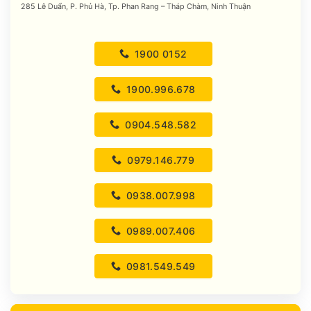
285 Lê Duẩn, P. Phủ Hà, Tp. Phan Rang – Tháp Chàm, Ninh Thuận
1900 0152
1900.996.678
0904.548.582
0979.146.779
0938.007.998
0989.007.406
0981.549.549