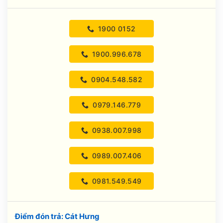
1900 0152
1900.996.678
0904.548.582
0979.146.779
0938.007.998
0989.007.406
0981.549.549
Điểm đón trả: Cát Hưng