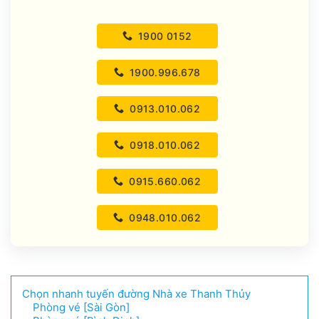
1900 0152
1900.996.678
0913.010.062
0918.010.062
0915.660.062
0948.010.062
Chọn nhanh tuyến đường Nhà xe Thanh Thủy
Phòng vé [Sài Gòn]