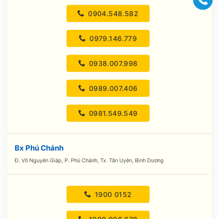
0904.548.582
0979.146.779
0938.007.998
0989.007.406
0981.549.549
Bx Phú Chánh
Đ. Võ Nguyên Giáp, P. Phú Chánh, Tx. Tân Uyên, Bình Dương
1900 0152