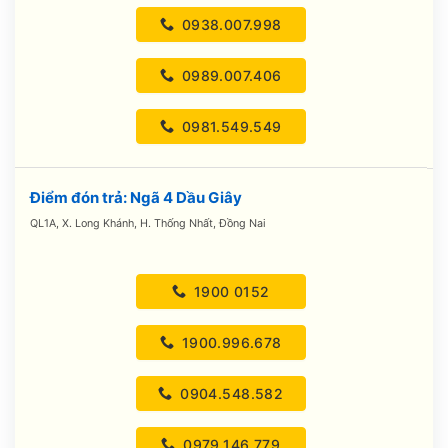
0938.007.998
0989.007.406
0981.549.549
Điểm đón trả: Ngã 4 Dầu Giây
QL1A, X. Long Khánh, H. Thống Nhất, Đồng Nai
1900 0152
1900.996.678
0904.548.582
0979.146.779