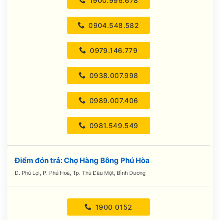
1900.996.678
0904.548.582
0979.146.779
0938.007.998
0989.007.406
0981.549.549
Điểm đón trả: Chợ Hàng Bông Phú Hòa
Đ. Phú Lợi, P. Phú Hoà, Tp. Thủ Dầu Một, Bình Dương
1900 0152