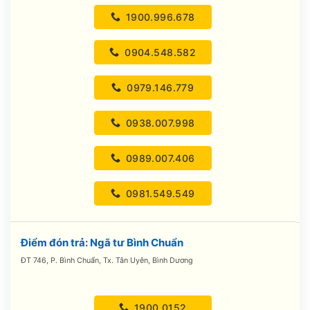
1900.996.678
0904.548.582
0979.146.779
0938.007.998
0989.007.406
0981.549.549
Điểm đón trả: Ngã tư Bình Chuẩn
ĐT 746, P. Bình Chuẩn, Tx. Tân Uyên, Bình Dương
1900 0152