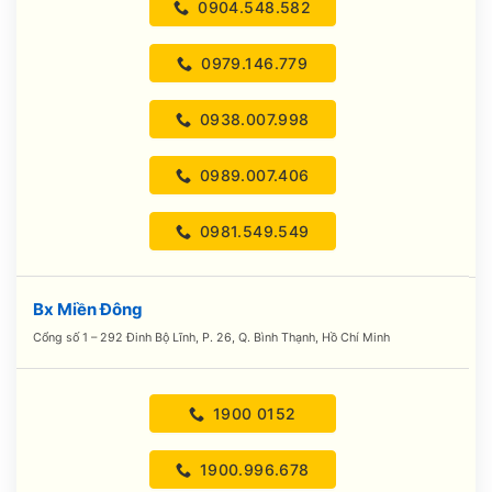
0904.548.582
0979.146.779
0938.007.998
0989.007.406
0981.549.549
Bx Miền Đông
Cổng số 1 – 292 Đinh Bộ Lĩnh, P. 26, Q. Bình Thạnh, Hồ Chí Minh
1900 0152
1900.996.678