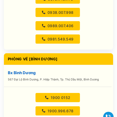
0938.007.998
0989.007.406
0981.549.549
PHÒNG VÉ [BÌNH DƯƠNG]
Bx Bình Dương
567 Đại Lộ Bình Dương, P. Hiệp Thành, Tp. Thủ Dầu Một, Bình Dương
1900 0152
1900.996.678
Gọi