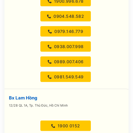
1900.996.678
0904.548.582
0979.146.779
0938.007.998
0989.007.406
0981.549.549
Bx Lam Hồng
12/28 QL 1A, Tp. Thủ Đức, Hồ Chí Minh
1900 0152