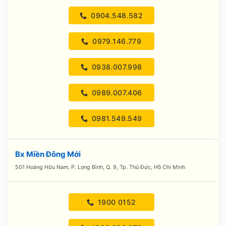
0904.548.582
0979.146.779
0938.007.998
0989.007.406
0981.549.549
Bx Miền Đông Mới
501 Hoàng Hữu Nam, P. Long Bình, Q. 9, Tp. Thủ Đức, Hồ Chí Minh
1900 0152