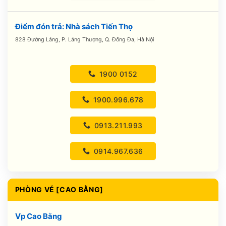
Điểm đón trả: Nhà sách Tiến Thọ
828 Đường Láng, P. Láng Thượng, Q. Đống Đa, Hà Nội
1900 0152
1900.996.678
0913.211.993
0914.967.636
PHÒNG VÉ [CAO BẰNG]
Vp Cao Bằng