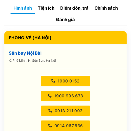
Hình ảnh
Tiện ích
Điểm đón, trả
Chính sách
Đánh giá
PHÒNG VÉ [HÀ NỘI]
Sân bay Nội Bài
X. Phú Minh, H. Sóc Sơn, Hà Nội
1900 0152
1900.996.678
0913.211.993
0914.967.636