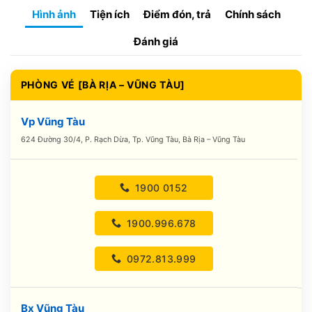
Hình ảnh
Tiện ích
Điểm đón, trả
Chính sách
Đánh giá
PHÒNG VÉ [BÀ RỊA – VŨNG TÀU]
Vp Vũng Tàu
624 Đường 30/4, P. Rạch Dừa, Tp. Vũng Tàu, Bà Rịa – Vũng Tàu
1900 0152
1900.996.678
0972.813.999
Bx Vũng Tàu