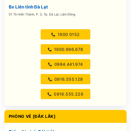
Bx Liên tỉnh Đà Lạt
01 Tô Hiến Thành, P. 3, Tp. Đà Lạt, Lâm Đồng
1900 0152
1900.996.678
0984.441.974
0916.555.128
0916.555.228
PHÒNG VÉ [ĐẮK LẮK]