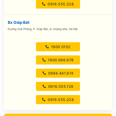
0916.555.228
Bx Giáp Bát
Đường Giải Phóng, P. Giáp Bát, Q. Hoàng Mai, Hà Nội
1900 0152
1900.996.678
0984.441.974
0916.555.128
0916.555.228