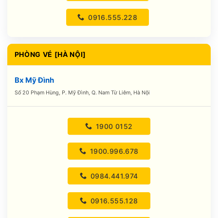
0916.555.228
PHÒNG VÉ [HÀ NỘI]
Bx Mỹ Đình
Số 20 Phạm Hùng, P. Mỹ Đình, Q. Nam Từ Liêm, Hà Nội
1900 0152
1900.996.678
0984.441.974
0916.555.128