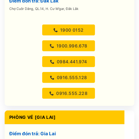
Điểm đón trả: Đắk Lắk
Chợ Cuôr Dăng, QL.14, H. Cư M’gar, Đắk Lắk
1900 0152
1900.996.678
0984.441.974
0916.555.128
0916.555.228
PHÒNG VÉ [GIA LAI]
Điểm đón trả: Gia Lai