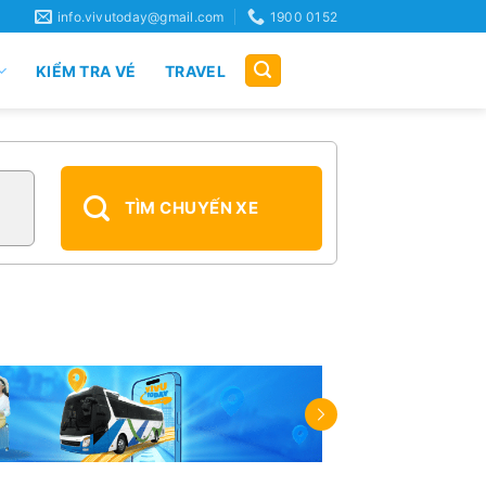
info.vivutoday@gmail.com
1900 0152
KIỂM TRA VÉ
TRAVEL
TÌM CHUYẾN XE