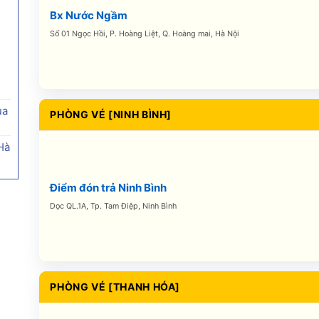
Bx Nước Ngầm
Số 01 Ngọc Hồi, P. Hoàng Liệt, Q. Hoàng mai, Hà Nội
ủa
PHÒNG VÉ [NINH BÌNH]
Hà
Điểm đón trả Ninh Bình
Dọc QL.1A, Tp. Tam Điệp, Ninh Bình
PHÒNG VÉ [THANH HÓA]