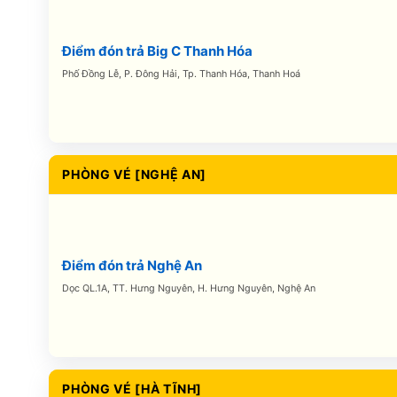
Điểm đón trả Big C Thanh Hóa
Phố Đồng Lễ, P. Đông Hải, Tp. Thanh Hóa, Thanh Hoá
PHÒNG VÉ [NGHỆ AN]
Điểm đón trả Nghệ An
Dọc QL.1A, TT. Hưng Nguyên, H. Hưng Nguyên, Nghệ An
PHÒNG VÉ [HÀ TĨNH]