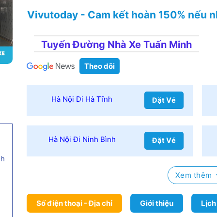
Vivutoday - Cam kết hoàn 150% nếu n
Tuyến Đường Nhà Xe Tuấn Minh
Theo dõi
Hà Nội Đi Hà Tĩnh
Đặt Vé
Hà Nội Đi Ninh Bình
Đặt Vé
nh
Xem thêm
Số điện thoại - Địa chỉ
Giới thiệu
Lịch