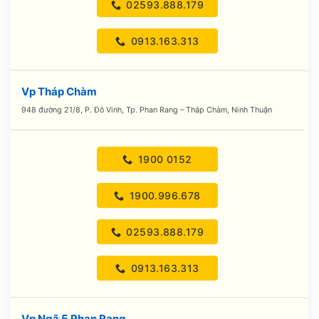
02593.888.179
0913.163.313
Vp Tháp Chàm
948 đường 21/8, P. Đô Vinh, Tp. Phan Rang – Tháp Chàm, Ninh Thuận
1900 0152
1900.996.678
02593.888.179
0913.163.313
Vp Ngã 5 Phan Rang