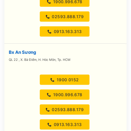
1900.996.678
02593.888.179
0913.163.313
Bx An Sương
QL 22 , X. Bà Điểm, H. Hóc Môn, Tp. HCM
1900 0152
1900.996.678
02593.888.179
0913.163.313