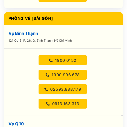
PHÒNG VÉ [SÀI GÒN]
Vp Bình Thạnh
121 QL13, P. 26, Q. Bình Thạnh, Hồ Chí Minh
1900 0152
1900.996.678
02593.888.179
0913.163.313
Vp Q.10