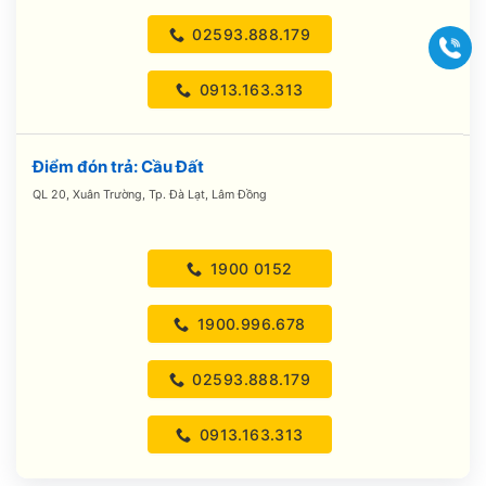
02593.888.179
Gọi
0913.163.313
Điểm đón trả: Cầu Đất
QL 20, Xuân Trường, Tp. Đà Lạt, Lâm Đồng
1900 0152
1900.996.678
02593.888.179
0913.163.313