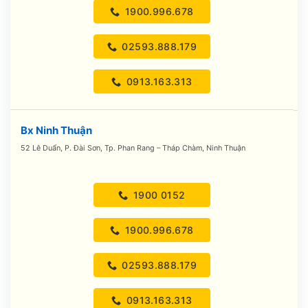
1900.996.678
02593.888.179
0913.163.313
Bx Ninh Thuận
52 Lê Duẩn, P. Đài Sơn, Tp. Phan Rang – Tháp Chàm, Ninh Thuận
1900 0152
1900.996.678
02593.888.179
0913.163.313