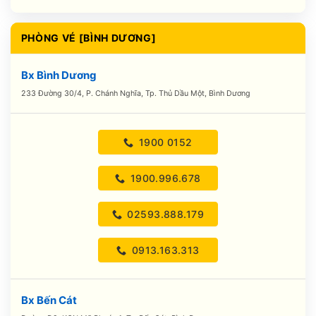
PHÒNG VÉ [BÌNH DƯƠNG]
Bx Bình Dương
233 Đường 30/4, P. Chánh Nghĩa, Tp. Thủ Dầu Một, Bình Dương
1900 0152
1900.996.678
02593.888.179
0913.163.313
Bx Bến Cát