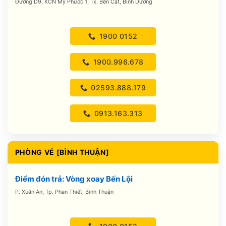
Đường D9, KCN Mỹ Phước 1, Tx. Bến Cát, Bình Dương
1900 0152
1900.996.678
02593.888.179
0913.163.313
PHÒNG VÉ [BÌNH THUẬN]
Điểm đón trả: Vòng xoay Bến Lội
P. Xuân An, Tp. Phan Thiết, Bình Thuận