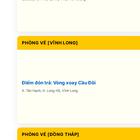
PHÒNG VÉ [VĨNH LONG]
Điểm đón trả: Vòng xoay Cầu Đôi
X. Tân Hạnh, H. Long Hồ, Vĩnh Long
PHÒNG VÉ [ĐỒNG THÁP]