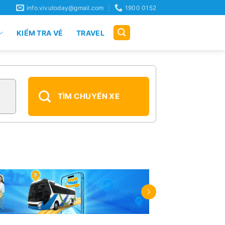
info.vivutoday@gmail.com
1900 0152
KIỂM TRA VÉ
TRAVEL
TÌM CHUYẾN XE