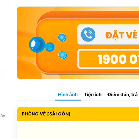
n
Hình ảnh
Tiện ích
Điểm đón, trả
PHÒNG VÉ [SÀI GÒN]
Gòn