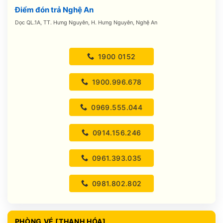
Điểm đón trả Nghệ An
Dọc QL.1A, TT. Hưng Nguyên, H. Hưng Nguyên, Nghệ An
1900 0152
1900.996.678
0969.555.044
0914.156.246
0961.393.035
0981.802.802
PHÒNG VÉ [THANH HÓA]