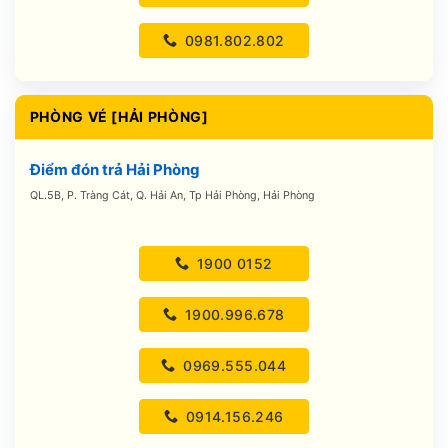
0981.802.802
PHÒNG VÉ [HẢI PHÒNG]
Điểm đón trả Hải Phòng
QL.5B, P. Tràng Cát, Q. Hải An, Tp Hải Phòng, Hải Phòng
1900 0152
1900.996.678
0969.555.044
0914.156.246