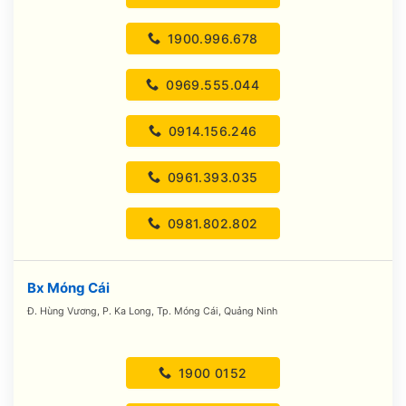
1900.996.678
0969.555.044
0914.156.246
0961.393.035
0981.802.802
Bx Móng Cái
Đ. Hùng Vương, P. Ka Long, Tp. Móng Cái, Quảng Ninh
1900 0152