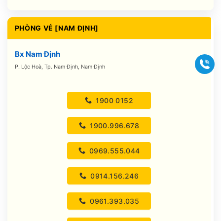
PHÒNG VÉ [NAM ĐỊNH]
Bx Nam Định
Gọi
P. Lộc Hoà, Tp. Nam Định, Nam Định
1900 0152
1900.996.678
0969.555.044
0914.156.246
0961.393.035