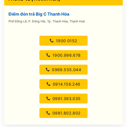
Điểm đón trả Big C Thanh Hóa
Phố Đồng Lễ, P. Đông Hải, Tp. Thanh Hóa, Thanh Hoá
1900 0152
1900.996.678
0969.555.044
0914.156.246
0961.393.035
0981.802.802