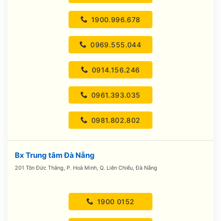
1900.996.678
0969.555.044
0914.156.246
0961.393.035
0981.802.802
Bx Trung tâm Đà Nẵng
201 Tôn Đức Thắng, P. Hoà Minh, Q. Liên Chiểu, Đà Nẵng
1900 0152