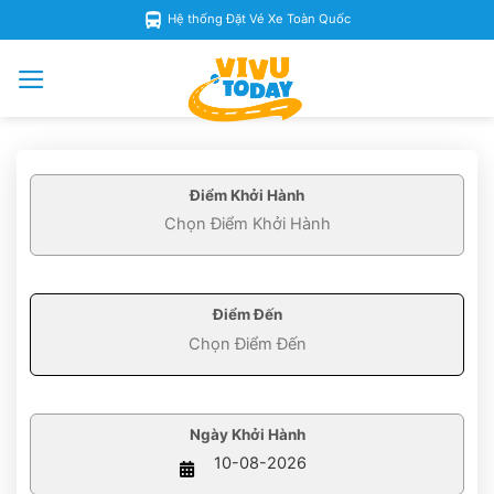
Skip
Hệ thống Đặt Vé Xe Toàn Quốc
to
content
Điểm Khởi Hành
Điểm Đến
Ngày Khởi Hành