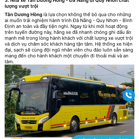
3. Nhà xe Tân Dương Hồng - Đà Nẵng đi Quy Nhơn chất
lượng vượt trội
Tân Dương Hồng
là lựa chọn không thể bỏ qua cho những
ai muốn trải nghiệm hành trình Đà Nẵng - Quy Nhơn - Bình
Định an toàn và đầy tiện nghi. Ngay từ khi mới hoạt động
trên tuyến đường này, hãng xe đã nhanh chóng ghi dấu ấn
mạnh mẽ trong lòng hành khách với chất lượng xe vượt trội
và dịch vụ chăm sóc khách hàng tận tâm. Hệ thống xe hiện
đại, sạch sẽ cùng đội ngũ nhân viên chu đáo luôn sẵn sàng
mang đến cho hành khách một chuyến đi thoải mái và an
tâm.
Gọi