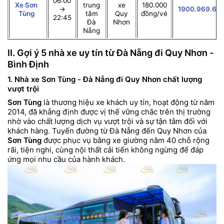
06:00
Xe Sơn
trung
xe
180.000
→
1900.969.671
Tùng
tâm
Quy
đồng/vé
22:45
Đà
Nhơn
Nẵng
II. Gợi ý 5 nhà xe uy tín từ Đà Nẵng đi Quy Nhơn -
Bình Định
1. Nhà xe Sơn Tùng - Đà Nẵng đi Quy Nhơn chất lượng
vượt trội
Sơn Tùng
là thương hiệu xe khách uy tín, hoạt động từ năm
2014, đã khẳng định được vị thế vững chắc trên thị trường
nhờ vào chất lượng dịch vụ vượt trội và sự tận tâm đối với
khách hàng. Tuyến đường từ Đà Nẵng đến Quy Nhơn của
Sơn Tùng
được phục vụ bằng xe giường nằm 40 chỗ rộng
rãi, tiện nghi, cùng nội thất cải tiến không ngừng để đáp
ứng mọi nhu cầu của hành khách.