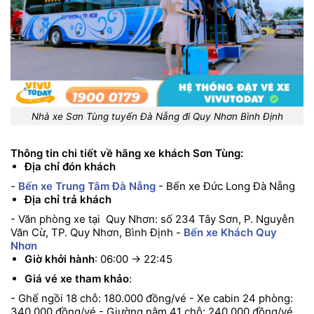
Nhà xe Sơn Tùng tuyến Đà Nẵng đi Quy Nhơn Bình Định
Thông tin chi tiết về hãng xe khách Sơn Tùng:
Địa chỉ đón khách
-
Bến xe Trung Tâm Đà Nẵng
- Bến xe Đức Long Đà Nẵng
Địa chỉ trả khách
- Văn phòng xe tại Quy Nhơn: số 234 Tây Sơn, P. Nguyễn
Văn Cừ, TP. Quy Nhơn, Bình Định
-
Bến xe Khách Quy
Nhơn
Giờ khởi hành
: 06:00 → 22:45
Giá vé xe tham khảo
:
- Ghế ngồi 18 chỗ: 180.000 đồng/vé
- Xe cabin 24 phòng:
340.000 đồng/vé
- Giường nằm 41 chỗ: 240.000 đồng/vé