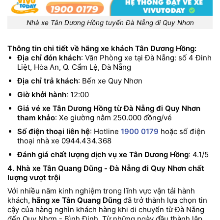
Nhà xe Tân Dương Hồng tuyến Đà Nẵng đi Quy Nhơn
Thông tin chi tiết về hãng xe khách Tân Dương Hồng:
Địa chỉ đón khách
: Văn Phòng xe tại Đà Nẵng: số 4 Đinh
Liệt, Hòa An, Q. Cẩm Lệ, Đà Nẵng
Địa chỉ trả khách
: Bến xe Quy Nhơn
Giờ khởi hành
: 12:00
Giá vé xe Tân Dương Hồng từ Đà Nẵng đi Quy Nhơn
tham khảo
: Xe giường nằm 250.000 đồng/vé
Số điện thoại liên hệ
: Hotline
1900 0179
hoặc số điện
thoại nhà xe 0944.434.368
Đánh giá chất lượng dịch vụ xe Tân Dương Hồng
: 4.1/5
4. Nhà xe Tân Quang Dũng - Đà Nẵng đi Quy Nhơn chất
lượng vượt trội
Với nhiều năm kinh nghiệm trong lĩnh vực vận tải hành
khách,
hãng xe Tân Quang Dũng
đã trở thành lựa chọn tin
cậy của hàng nghìn khách hàng khi di chuyển từ Đà Nẵng
đến Quy Nhơn - Bình Định. Từ những ngày đầu thành lập,