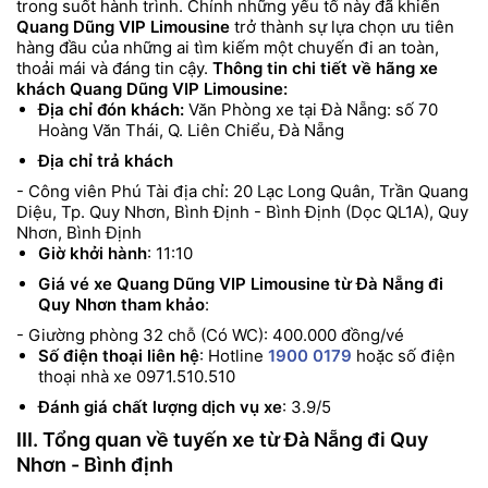
trong suốt hành trình. Chính những yếu tố này đã khiến
Quang Dũng VIP Limousine
trở thành sự lựa chọn ưu tiên
hàng đầu của những ai tìm kiếm một chuyến đi an toàn,
thoải mái và đáng tin cậy.
Thông tin chi tiết về hãng xe
khách Quang Dũng VIP Limousine:
Địa chỉ đón khách:
Văn Phòng xe tại Đà Nẵng: số 70
Hoàng Văn Thái, Q. Liên Chiểu, Đà Nẵng
Địa chỉ trả khách
- Công viên Phú Tài địa chỉ: 20 Lạc Long Quân, Trần Quang
Diệu, Tp. Quy Nhơn, Bình Định
- Bình Định (Dọc QL1A), Quy
Nhơn, Bình Định
Giờ khởi hành
: 11:10
Giá vé xe Quang Dũng VIP Limousine từ Đà Nẵng đi
Quy Nhơn tham khảo
:
- Giường phòng 32 chỗ (Có WC): 400.000 đồng/vé
Số điện thoại liên hệ
: Hotline
1900 0179
hoặc số điện
thoại nhà xe 0971.510.510
Đánh giá chất lượng dịch vụ xe
: 3.9/5
III. Tổng quan về tuyến xe từ Đà Nẵng đi Quy
Nhơn - Bình định