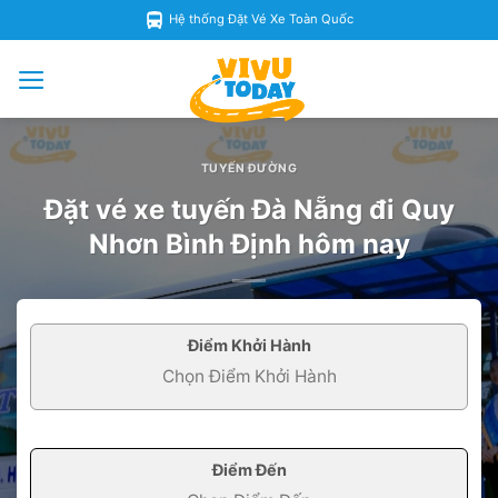
Skip
Hệ thống Đặt Vé Xe Toàn Quốc
to
content
TUYẾN ĐƯỜNG
Đặt vé xe tuyến Đà Nẵng đi Quy
Nhơn Bình Định hôm nay
Điểm Khởi Hành
Điểm Đến