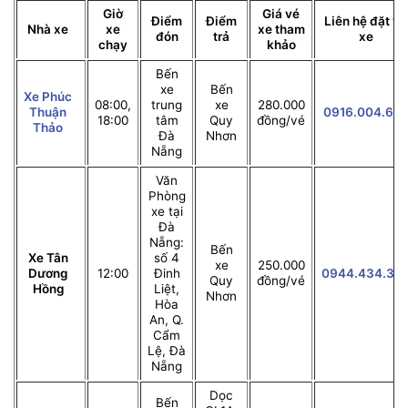
Giờ
Giá vé
Điểm
Điểm
Liên hệ đặt vé
Nhà xe
xe
xe tham
đón
trả
xe
chạy
khảo
Bến
xe
Bến
Xe Phúc
08:00,
trung
xe
280.000
Thuận
0916.004.64
18:00
tâm
Quy
đồng/vé
Thảo
Đà
Nhơn
Nẵng
Văn
Phòng
xe tại
Đà
Nẵng:
Bến
Xe Tân
số 4
xe
250.000
Dương
12:00
Đinh
0944.434.36
Quy
đồng/vé
Hồng
Liệt,
Nhơn
Hòa
An, Q.
Cẩm
Lệ, Đà
Nẵng
Dọc
Bến