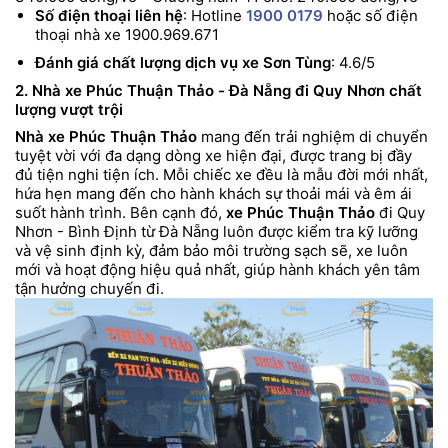
Số điện thoại liên hệ
: Hotline
1900 0179
hoặc số điện
thoại nhà xe 1900.969.671
Đánh giá chất lượng dịch vụ xe Sơn Tùng
: 4.6/5
2. Nhà xe Phúc Thuận Thảo - Đà Nẵng đi Quy Nhơn chất
lượng vượt trội
Nhà xe Phúc Thuận Thảo
mang đến trải nghiệm di chuyển
tuyệt vời với đa dạng dòng xe hiện đại, được trang bị đầy
đủ tiện nghi tiện ích. Mỗi chiếc xe đều là mẫu đời mới nhất,
hứa hẹn mang đến cho hành khách sự thoải mái và êm ái
suốt hành trình. Bên cạnh đó,
xe Phúc Thuận Thảo
đi Quy
Nhơn - Bình Định từ Đà Nẵng luôn được kiểm tra kỹ lưỡng
và vệ sinh định kỳ, đảm bảo môi trường sạch sẽ, xe luôn
mới và hoạt động hiệu quả nhất, giúp hành khách yên tâm
tận hưởng chuyến đi.