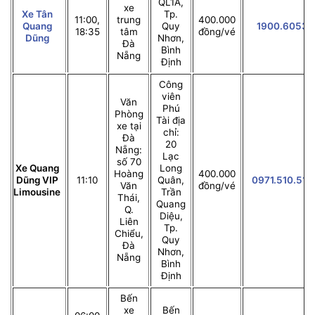
QL1A,
xe
Xe Tân
Tp.
11:00,
trung
400.000
Quang
Quy
1900.6053
18:35
tâm
đồng/vé
Dũng
Nhơn,
Đà
Bình
Nẵng
Định
Công
viên
Văn
Phú
Phòng
Tài địa
xe tại
chỉ:
Đà
20
Nẵng:
Lạc
số 70
Xe Quang
Long
Hoàng
400.000
Dũng VIP
11:10
Quân,
0971.510.510
Văn
đồng/vé
Limousine
Trần
Thái,
Quang
Q.
Diệu,
Liên
Tp.
Chiểu,
Quy
Đà
Nhơn,
Nẵng
Bình
Định
Bến
xe
Bến