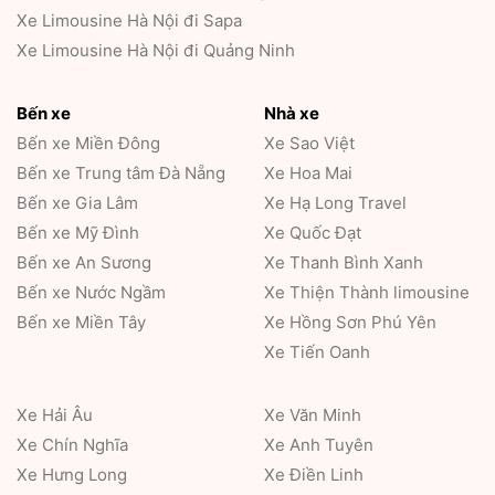
Xe Limousine Hà Nội đi Sapa
Xe Limousine Hà Nội đi Quảng Ninh
Bến xe
Nhà xe
Bến xe Miền Đông
Xe Sao Việt
Bến xe Trung tâm Đà Nẵng
Xe Hoa Mai
Bến xe Gia Lâm
Xe Hạ Long Travel
Bến xe Mỹ Đình
Xe Quốc Đạt
Bến xe An Sương
Xe Thanh Bình Xanh
Bến xe Nước Ngầm
Xe Thiện Thành limousine
Bến xe Miền Tây
Xe Hồng Sơn Phú Yên
Xe Tiến Oanh
Xe Hải Âu
Xe Văn Minh
Xe Chín Nghĩa
Xe Anh Tuyên
Xe Hưng Long
Xe Điền Linh