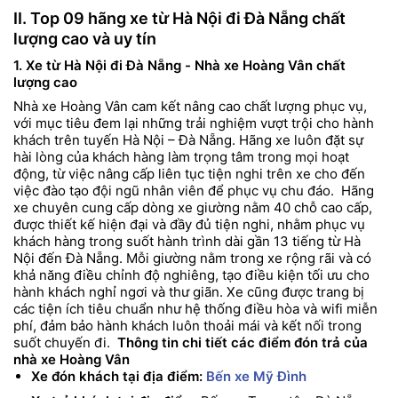
II. Top 09 hãng xe từ Hà Nội đi Đà Nẵng chất
lượng cao và uy tín
1. Xe từ Hà Nội đi Đà Nẵng - Nhà xe Hoàng Vân chất
lượng cao
Nhà xe Hoàng Vân cam kết nâng cao chất lượng phục vụ,
với mục tiêu đem lại những trải nghiệm vượt trội cho hành
khách trên tuyến Hà Nội – Đà Nẵng. Hãng xe luôn đặt sự
hài lòng của khách hàng làm trọng tâm trong mọi hoạt
động, từ việc nâng cấp liên tục tiện nghi trên xe cho đến
việc đào tạo đội ngũ nhân viên để phục vụ chu đáo.
Hãng
xe chuyên cung cấp dòng xe giường nằm 40 chỗ cao cấp,
được thiết kế hiện đại và đầy đủ tiện nghi, nhằm phục vụ
khách hàng trong suốt hành trình dài gần 13 tiếng từ Hà
Nội đến Đà Nẵng. Mỗi giường nằm trong xe rộng rãi và có
khả năng điều chỉnh độ nghiêng, tạo điều kiện tối ưu cho
hành khách nghỉ ngơi và thư giãn. Xe cũng được trang bị
các tiện ích tiêu chuẩn như hệ thống điều hòa và wifi miễn
phí, đảm bảo hành khách luôn thoải mái và kết nối trong
suốt chuyến đi.
Thông tin chi tiết các điểm đón trả của
nhà xe Hoàng Vân
Xe đón khách tại địa điểm:
Bến xe Mỹ Đình