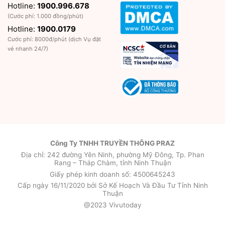
Hotline:
1900.996.678
(Cước phí: 1.000 đồng/phút)
Hotline:
1900.0179
Cước phí: 8000đ/phút (dịch Vụ đặt
vé nhanh 24/7)
Công Ty TNHH TRUYỀN THÔNG PRAZ
Địa chỉ: 242 đường Yên Ninh, phường Mỹ Đông, Tp. Phan
Rang – Tháp Chàm, tỉnh Ninh Thuận
Giấy phép kinh doanh số: 4500645243
Cấp ngày 16/11/2020 bởi Sở Kế Hoạch Và Đầu Tư Tỉnh Ninh
Thuận
@2023 Vivutoday