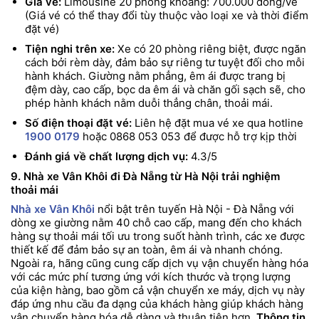
Giá vé:
Limousine 20 phòng khoảng: 700.000 đồng/vé
(Giá vé có thể thay đổi tùy thuộc vào loại xe và thời điểm
đặt vé)
Tiện nghi trên xe:
Xe có 20 phòng riêng biệt, được ngăn
cách bởi rèm dày, đảm bảo sự riêng tư tuyệt đối cho mỗi
hành khách. Giường nằm phẳng, êm ái được trang bị
đệm dày, cao cấp, bọc da êm ái và chăn gối sạch sẽ, cho
phép hành khách nằm duỗi thẳng chân, thoải mái.
Số điện thoại đặt vé:
Liên hệ đặt mua vé xe qua hotline
1900 0179
hoặc 0868 053 053 để được hỗ trợ kịp thời
Đánh giá về chất lượng dịch vụ:
4.3/5
9. Nhà xe Vân Khôi đi Đà Nẵng từ Hà Nội trải nghiệm
thoải mái
Nhà xe Vân Khôi
nổi bật trên tuyến Hà Nội - Đà Nẵng với
dòng xe giường nằm 40 chỗ cao cấp, mang đến cho khách
hàng sự thoải mái tối ưu trong suốt hành trình, các xe được
thiết kế để đảm bảo sự an toàn, êm ái và nhanh chóng.
Ngoài ra, hãng cũng cung cấp dịch vụ vận chuyển hàng hóa
với các mức phí tương ứng với kích thước và trọng lượng
của kiện hàng, bao gồm cả vận chuyển xe máy, dịch vụ này
đáp ứng nhu cầu đa dạng của khách hàng giúp khách hàng
vận chuyển hàng hóa dễ dàng và thuận tiện hơn.
Thông tin