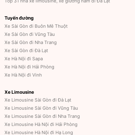
Top 31 nhà xe limousine, xe giường nằm đi Đà Lạt
Tuyến đường
Xe Sài Gòn đi Buôn Mê Thuột
Xe Sài Gòn đi Vũng Tàu
Xe Sài Gòn đi Nha Trang
Xe Sài Gòn đi Đà Lạt
Xe Hà Nội đi Sapa
Xe Hà Nội đi Hải Phòng
Xe Hà Nội đi Vinh
Xe Limousine
Xe Limousine Sài Gòn đi Đà Lạt
Xe Limousine Sài Gòn đi Vũng Tàu
Xe Limousine Sài Gòn đi Nha Trang
Xe Limousine Hà Nội đi Hải Phòng
Xe Limousine Hà Nội đi Hạ Long