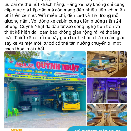
ưu đãi để thu hút khách hàng. Hãng xe này không chỉ cung
cấp mức giá hấp dẫn mà còn mang đến nhiều tiện ích miễn
phí trên xe như: Wifi miễn phí, đèn Led và Tivi trong mỗi
giường nằm. Với dòng xe cabin cung điện giường nằm 24
phòng, Quỳnh Nhật đã đầu tư vào công nghệ tiên tiến và
thiết kế hiện đại, đảm bảo không gian rộng rãi và thoáng
mát. Thiết kế xe tối ưu này giúp hành khách tránh cảm giác
say xe và mệt mỏi, từ đó có thể tận hưởng chuyến đi một
cách thoải mái nhất.