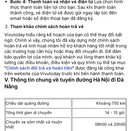
Bước 4: Thanh toán và nhận vé điện tử
Lựa chọn hình
thức thanh toán tiện lợi cho bạn. Sau khi thanh toán
thành công, vé điện tử sẽ được gửi ngay lập tức đến
email hoặc số điện thoại bạn đã đăng ký.
Tham khảo chính sách hoàn trả vé
Vivutoday hiểu rằng kế hoạch của bạn có thể thay đổi bất
ngờ. Chính vì vậy, chúng tôi đã xây dựng một chính sách
hoàn trả vé linh hoạt nhằm hỗ trợ khách hàng tốt nhất trong
các trường hợp cần hủy hoặc thay đổi chuyến đi. Để đảm
bảo quyền lợi của mình, quý khách vui lòng tham khảo kỹ
lưỡng các điều khoản, điều kiện và quy trình cụ thể tại mục
"
Chính sách đổi trả và hoàn tiền
"
được đăng tải công khai
trên website của Vivutoday trước khi tiến hành thanh toán.
V. Thông tin chung về tuyến đường Hà Nội đi Đà
Nẵng
Chiều dài quãng đường
Khoảng 750 km
Tổng thời gian di chuyển
14 - 15 giờ
Chuyến xe sớm nhất và muộn
06h00 và 20h00
nhất