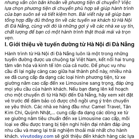
nhưng vẫn còn băn khoăn về phương tiện di chuyển? Việc
lựa chọn phương tiện di chuyển phù hợp sẽ giúp hành trình
của bạn suôn sẻ và tiết kiệm hơn. Bài viết này sẽ giúp bạn
tổng hợp đầy đủ thông tin về các tuyến xe khách từ Hà Nội
đi Đà Nẵng, cùng với đó là những gợi ý về các nhà xe uy tín,
chất lượng để bạn có một hành trình thật thoải mái và trọn
vẹn.
I. Giới thiệu về tuyến đường từ Hà Nội đi Đà Nẵng
Hành trình từ Hà Nội đi Đà Nẵng luôn là một trong những
tuyến đường được ưa chuộng tại Việt Nam, kết nối hai trung
tâm văn hóa và kinh tế lớn của cả nước. Để phục vụ nhu
cầu đi lại ngày càng cao giữa hai thành phố này, nhiều nhà
xe đã cung cấp đa dạng các loại hình phương tiện, từ xe
giường nằm cao cấp đến xe Limousine sang trọng, đáp ứng
mọi yêu cầu của hành khách.
Nếu bạn đang lên kế hoạch
cho một chuyến đi từ Hà Nội đến Đà Nẵng, hãy xem xét đặt
vé trước để đảm bảo có được chỗ ngồi ưng ý trên chuyến
xe yêu thích. Các nhà xe hàng đầu như: Camel Travel, Tân
Kim Chi, Quỳnh Nhật,... cung cấp đa dạng các dòng xe từ
xe giường nằm tiêu chuẩn đến xe Limousine cao cấp, mỗi
loại xe đều được trang bị tiện nghi hiện đại nhằm đáp ứng
nhu cầu và mang lại trải nghiệm thoải mái nhất cho hành
khách.
vivutoday.com
sẽ giới thiệu đến khách hàng các lựa