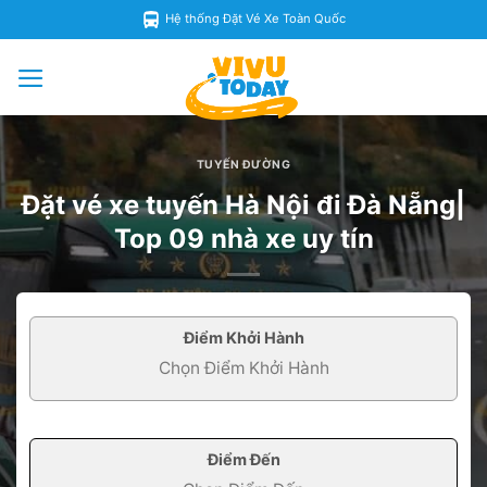
Skip
Hệ thống Đặt Vé Xe Toàn Quốc
to
content
TUYẾN ĐƯỜNG
Đặt vé xe tuyến Hà Nội đi Đà Nẵng|
Top 09 nhà xe uy tín
Điểm Khởi Hành
Điểm Đến