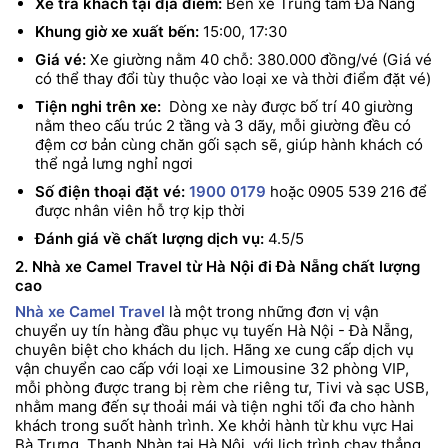
Xe trả khách tại địa điểm:
Bến xe Trung tâm Đà Nẵng
Khung giờ xe xuất bến:
15:00, 17:30
Giá vé:
Xe giường nằm 40 chỗ: 380.000 đồng/vé (Giá vé
có thể thay đổi tùy thuộc vào loại xe và thời điểm đặt vé)
Tiện nghi trên xe:
Dòng xe này được bố trí 40 giường
nằm theo cấu trúc 2 tầng và 3 dãy, mỗi giường đều có
đệm cơ bản cùng chăn gối sạch sẽ, giúp hành khách có
thể ngả lưng nghỉ ngơi
Số điện thoại đặt vé:
1900 0179
hoặc 0905 539 216 để
được nhân viên hỗ trợ kịp thời
Đánh giá về chất lượng dịch vụ:
4.5/5
2. Nhà xe Camel Travel từ Hà Nội đi Đà Nẵng chất lượng
cao
Nhà xe Camel Travel
là một trong những đơn vị vận
chuyển uy tín hàng đầu phục vụ tuyến Hà Nội - Đà Nẵng,
chuyên biệt cho khách du lịch. Hãng xe cung cấp dịch vụ
vận chuyển cao cấp với loại xe Limousine 32 phòng VIP,
mỗi phòng được trang bị rèm che riêng tư, Tivi và sạc USB,
nhằm mang đến sự thoải mái và tiện nghi tối đa cho hành
khách trong suốt hành trình.
Xe khởi hành từ khu vực Hai
Bà Trưng, Thanh Nhàn tại Hà Nội, với lịch trình chạy thẳng