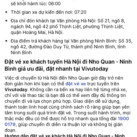
sẽ khởi hành lúc: 06:00
Thời gian xe dự kiến đến nơi: 07:20
Địa chỉ đón khách tại Văn phòng Hà Nội: Số 21, ngõ 8,
ngách 94, ngõ 42 phố Thịnh Liệt, phường Thịnh Liệt,
quận Hoàng Mai, Hà Nội.
Địa điểm trả khách hàng tại Văn phòng Ninh Bình: Số 35,
ngõ 42, đường Đào Duy Từ, thành phố Ninh Bình, tỉnh
Ninh Bình
Đặt vé xe khách tuyến Hà Nội đi Nho Quan - Ninh
Bình giá ưu đãi, đặt nhanh tại Vivutoday
Việc di chuyển từ Hà Nội đến Nho Quan giờ đây trở nên
đơn giản hơn khi bạn có thể
đặt vé xe
trực tuyến trên
Vivutoday
. Không cần ra bến xe hay liên hệ từng nhà xe,
chỉ với vài thao tác là bạn đã có thể xem đầy đủ thông tin
chuyến đi và lựa chọn phù hợp. Giao diện dễ sử dụng,
thanh toán linh hoạt cùng chính sách rõ ràng giúp bạn yên
tâm trong suốt quá trình đặt vé. Trong suốt hành trình, mọi
thắc mắc đều có thể được hỗ trợ nhanh qua tổng đài
1900
0179
, giúp chuyến đi diễn ra thuận lợi và không bị gián
đoạn.
Hướng dẫn đặt vé xe khách Hà Nội đi Nho Quan - Ninh