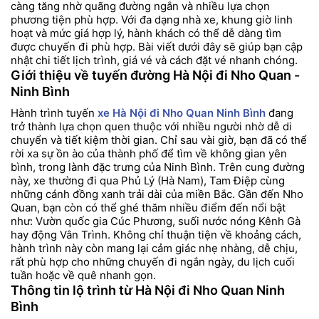
càng tăng nhờ quãng đường ngắn và nhiều lựa chọn
phương tiện phù hợp. Với đa dạng nhà xe, khung giờ linh
hoạt và mức giá hợp lý, hành khách có thể dễ dàng tìm
được chuyến đi phù hợp. Bài viết dưới đây sẽ giúp bạn cập
nhật chi tiết lịch trình, giá vé và cách đặt vé nhanh chóng.
Giới thiệu về tuyến đường Hà Nội đi Nho Quan -
Ninh Bình
Hành trình tuyến
xe Hà Nội đi Nho Quan Ninh Bình
đang
trở thành lựa chọn quen thuộc với nhiều người nhờ dễ di
chuyển và tiết kiệm thời gian. Chỉ sau vài giờ, bạn đã có thể
rời xa sự ồn ào của thành phố để tìm về không gian yên
bình, trong lành đặc trưng của Ninh Bình. Trên cung đường
này, xe thường đi qua Phủ Lý (Hà Nam), Tam Điệp cùng
những cánh đồng xanh trải dài của miền Bắc. Gần đến Nho
Quan, bạn còn có thể ghé thăm nhiều điểm đến nổi bật
như: Vườn quốc gia Cúc Phương, suối nước nóng Kênh Gà
hay động Vân Trình. Không chỉ thuận tiện về khoảng cách,
hành trình này còn mang lại cảm giác nhẹ nhàng, dễ chịu,
rất phù hợp cho những chuyến đi ngắn ngày, du lịch cuối
tuần hoặc về quê nhanh gọn.
Thông tin lộ trình từ Hà Nội đi Nho Quan Ninh
Bình