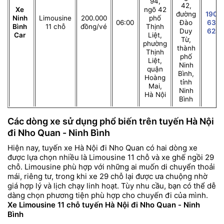
94,
42,
Xe
ngõ 42
đường
1900
Ninh
Limousine
200.000
phố
06:00
Đào
633
Bình
11 chỗ
đồng/vé
Thịnh
Duy
628
Car
Liệt,
Từ,
phường
thành
Thịnh
phố
Liệt,
Ninh
quận
Bình,
Hoàng
tỉnh
Mai,
Ninh
Hà Nội
Bình
Các dòng xe sử dụng phổ biến trên tuyến Hà Nội
đi Nho Quan - Ninh Bình
Hiện nay, tuyến xe Hà Nội đi Nho Quan có hai dòng xe
được lựa chọn nhiều là Limousine 11 chỗ và xe ghế ngồi 29
chỗ. Limousine phù hợp với những ai muốn di chuyển thoải
mái, riêng tư, trong khi xe 29 chỗ lại được ưa chuộng nhờ
giá hợp lý và lịch chạy linh hoạt. Tùy nhu cầu, bạn có thể dễ
dàng chọn phương tiện phù hợp cho chuyến đi của mình.
Xe Limousine 11 chỗ tuyến Hà Nội đi Nho Quan - Ninh
Bình