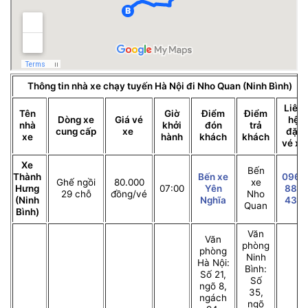
Thông tin nhà xe chạy tuyến Hà Nội đi Nho Quan (Ninh Bình)
Liên
Tên
Giờ
Điểm
Điểm
Dòng xe
Giá vé
hệ
nhà
khởi
đón
trả
cung cấp
xe
đặt
xe
hành
khách
khách
vé xe
Xe
Bến
Thành
Bến xe
0962
Ghế ngồi
80.000
xe
Hưng
07:00
Yên
888
29 chỗ
đồng/vé
Nho
(Ninh
Nghĩa
432
Quan
Bình)
Văn
Văn
phòng
phòng
Ninh
Hà Nội:
Bình:
Số 21,
Số
ngõ 8,
35,
ngách
ngõ