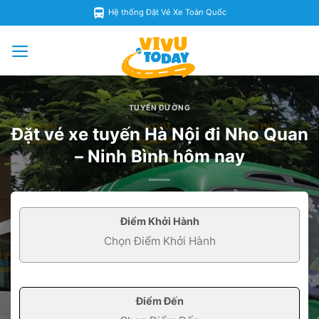
Skip
Hệ thống Đặt Vé Xe Toàn Quốc
to
content
TUYẾN ĐƯỜNG
Đặt vé xe tuyến Hà Nội đi Nho Quan
– Ninh Bình hôm nay
Điểm Khởi Hành
Điểm Đến