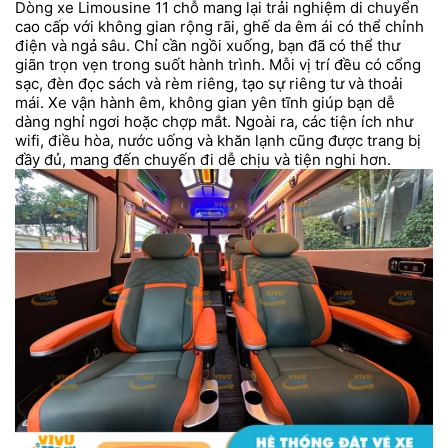
Dòng xe Limousine 11 chỗ mang lại trải nghiệm di chuyển
cao cấp với không gian rộng rãi, ghế da êm ái có thể chỉnh
điện và ngả sâu. Chỉ cần ngồi xuống, bạn đã có thể thư
giãn trọn vẹn trong suốt hành trình. Mỗi vị trí đều có cổng
sạc, đèn đọc sách và rèm riêng, tạo sự riêng tư và thoải
mái. Xe vận hành êm, không gian yên tĩnh giúp bạn dễ
dàng nghỉ ngơi hoặc chợp mắt. Ngoài ra, các tiện ích như
wifi, điều hòa, nước uống và khăn lạnh cũng được trang bị
đầy đủ, mang đến chuyến đi dễ chịu và tiện nghi hơn.