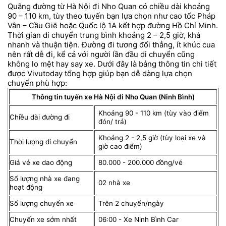
Quãng đường từ Hà Nội đi Nho Quan có chiều dài khoảng
90 – 110 km, tùy theo tuyến bạn lựa chọn như cao tốc Pháp
Vân – Cầu Giẽ hoặc Quốc lộ 1A kết hợp đường Hồ Chí Minh.
Thời gian di chuyển trung bình khoảng 2 – 2,5 giờ, khá
nhanh và thuận tiện. Đường đi tương đối thẳng, ít khúc cua
nên rất dễ đi, kể cả với người lần đầu di chuyển cũng
không lo mệt hay say xe. Dưới đây là bảng thông tin chi tiết
được Vivutoday tổng hợp giúp bạn dễ dàng lựa chọn
chuyến phù hợp:
Thông tin tuyến xe Hà Nội đi Nho Quan (Ninh Bình)
Khoảng 90 - 110 km (tùy vào điểm
Chiều dài đường đi
đón/ trả)
Khoảng 2 - 2,5 giờ (tùy loại xe và
Thời lượng di chuyển
giờ cao điểm)
Giá vé xe dao động
80.000 - 200.000 đồng/vé
Số lượng nhà xe đang
02 nhà xe
hoạt động
Số lượng chuyến xe
Trên 2 chuyến/ngày
Chuyến xe sớm nhất
06:00 - Xe Ninh Bình Car