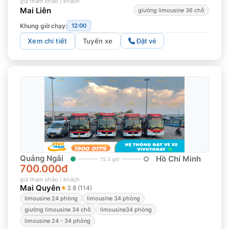
giá tham khảo / khách
Mai Liên
giường limousine 36 chỗ
Khung giờ chạy:
12:00
Xem chi tiết
Tuyến xe
Đặt vé
Quảng Ngãi
Hồ Chí Minh
15.3 giờ
700.000đ
giá tham khảo / khách
Mai Quyên
★
3.8 (114)
limousine 24 phòng
limousine 34 phòng
giường limousine 34 chỗ
limousine34 phòng
limousine 24 - 34 phòng