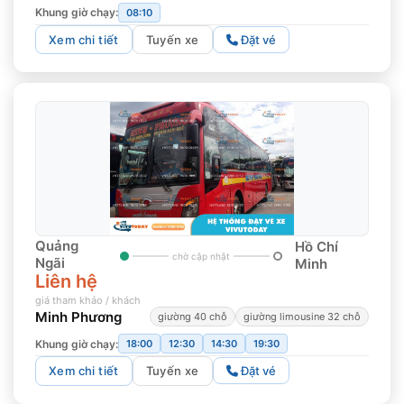
Khung giờ chạy:
08:10
Xem chi tiết
Tuyến xe
Đặt vé
Quảng
Hồ Chí
chờ cập nhật
Ngãi
Minh
Liên hệ
giá tham khảo / khách
Minh Phương
giường 40 chỗ
giường limousine 32 chỗ
Khung giờ chạy:
18:00
12:30
14:30
19:30
Xem chi tiết
Tuyến xe
Đặt vé