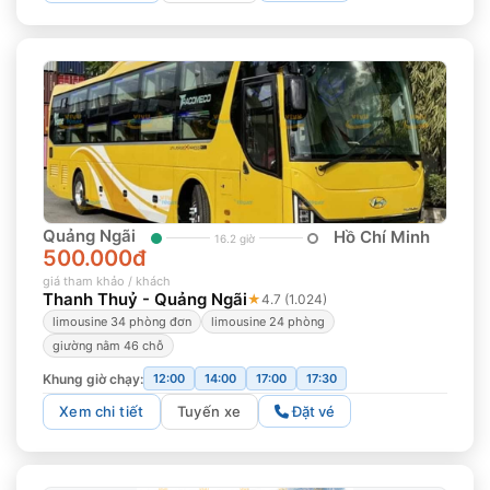
Quảng Ngãi
Hồ Chí Minh
16.2 giờ
500.000đ
giá tham khảo / khách
Thanh Thuỷ - Quảng Ngãi
★
4.7 (1.024)
limousine 34 phòng đơn
limousine 24 phòng
giường nằm 46 chỗ
Khung giờ chạy:
12:00
14:00
17:00
17:30
Xem chi tiết
Tuyến xe
Đặt vé