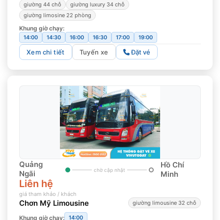
giường 44 chỗ
giường luxury 34 chỗ
giường limosine 22 phòng
Khung giờ chạy:
14:00
14:30
16:00
16:30
17:00
19:00
Xem chi tiết
Tuyến xe
Đặt vé
Quảng
Hồ Chí
chờ cập nhật
Ngãi
Minh
Liên hệ
giá tham khảo / khách
Chơn Mỹ Limousine
giường limousine 32 chỗ
Khung giờ chạy:
14:00