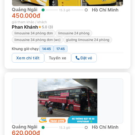
Quảng Ngãi
Hồ Chí Minh
15.3 giờ
450.000đ
giá tham khảo / khách
Phan Khánh
★
5.0 (3)
limousine 34 phòng đơn
limousine 24 phòng
limousine 34 phòng đơn (wc)
giường limousine 24 phòng
Khung giờ chạy:
14:45
17:45
Xem chi tiết
Tuyến xe
Đặt vé
Quảng Ngãi
Hồ Chí Minh
15.3 giờ
620.000đ