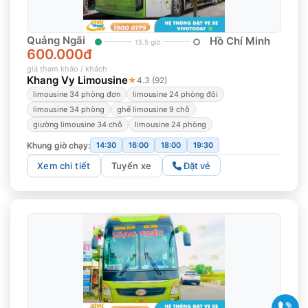
Quảng Ngãi
Hồ Chí Minh
15.5 giờ
600.000đ
giá tham khảo / khách
Khang Vy Limousine
★
4.3 (92)
limousine 34 phòng đơn
limousine 24 phòng đôi
limousine 34 phòng
ghế limousine 9 chỗ
giường limousine 34 chỗ
limousine 24 phòng
Khung giờ chạy:
14:30
16:00
18:00
19:30
Xem chi tiết
Tuyến xe
Đặt vé
Gọi