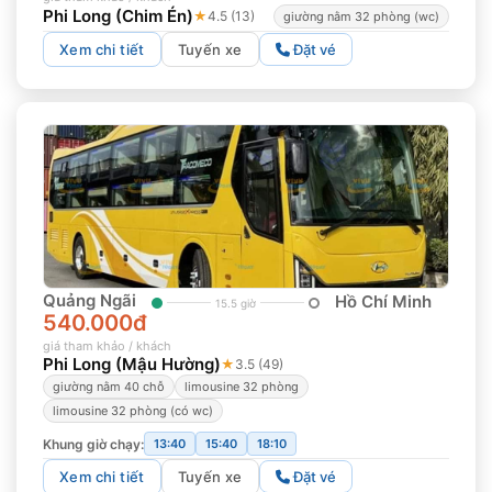
Phi Long (Chim Én)
★
4.5 (13)
giường nằm 32 phòng (wc)
Xem chi tiết
Tuyến xe
Đặt vé
Quảng Ngãi
Hồ Chí Minh
15.5 giờ
540.000đ
giá tham khảo / khách
Phi Long (Mậu Hường)
★
3.5 (49)
giường nằm 40 chỗ
limousine 32 phòng
limousine 32 phòng (có wc)
Khung giờ chạy:
13:40
15:40
18:10
Xem chi tiết
Tuyến xe
Đặt vé