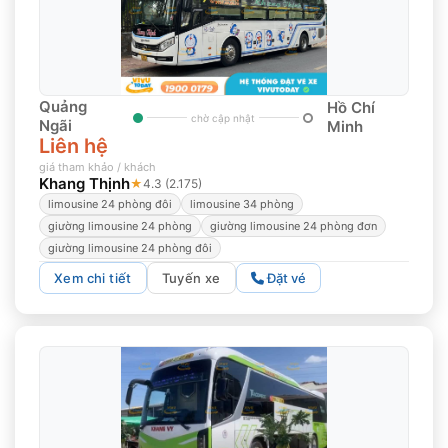
Quảng
Hồ Chí
chờ cập nhật
Ngãi
Minh
Liên hệ
giá tham khảo / khách
Khang Thịnh
★
4.3 (2.175)
limousine 24 phòng đôi
limousine 34 phòng
giường limousine 24 phòng
giường limousine 24 phòng đơn
giường limousine 24 phòng đôi
Xem chi tiết
Tuyến xe
Đặt vé