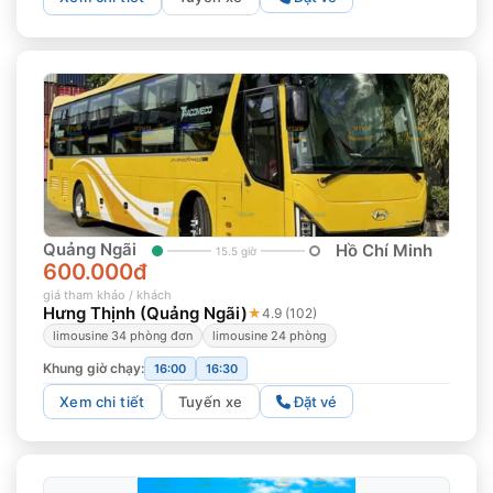
Quảng Ngãi
Hồ Chí Minh
15.5 giờ
600.000đ
giá tham khảo / khách
Hưng Thịnh (Quảng Ngãi)
★
4.9 (102)
limousine 34 phòng đơn
limousine 24 phòng
Khung giờ chạy:
16:00
16:30
Xem chi tiết
Tuyến xe
Đặt vé