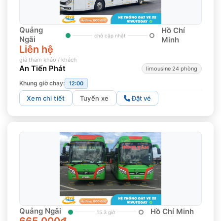
Quảng
Hồ Chí
chờ cập nhật
Ngãi
Minh
Liên hệ
giá tham khảo / khách
An Tiến Phát
limousine 24 phòng
Khung giờ chạy:
12:00
Xem chi tiết
Tuyến xe
Đặt vé
Quảng Ngãi
Hồ Chí Minh
15.3 giờ