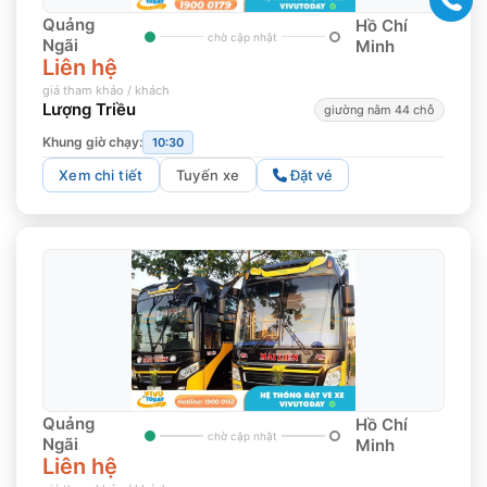
Quảng
Hồ Chí
chờ cập nhật
Ngãi
Minh
Liên hệ
giá tham khảo / khách
Lượng Triều
giường nằm 44 chỗ
Khung giờ chạy:
10:30
Xem chi tiết
Tuyến xe
Đặt vé
Quảng
Hồ Chí
chờ cập nhật
Ngãi
Minh
Liên hệ