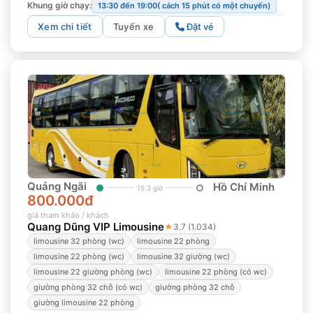
Khung giờ chạy:
13:30 đến 19:00( cách 15 phút có một chuyến)
Xem chi tiết
Tuyến xe
Đặt vé
Quảng Ngãi
Hồ Chí Minh
15.3 giờ
800.000đ
giá tham khảo / khách
Quang Dũng VIP Limousine
★
3.7 (1.034)
limousine 32 phòng (wc)
limousine 22 phòng
limousine 22 phòng (wc)
limousine 32 giường (wc)
limousine 22 giường phòng (wc)
limousine 22 phòng (có wc)
giường phòng 32 chỗ (có wc)
giường phòng 32 chỗ
giường limousine 22 phòng