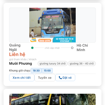
Quảng
Hồ Chí
chờ cập nhật
Ngãi
Minh
Liên hệ
giá tham khảo / khách
Mười Phương
giường luxury 34 chỗ
giường 36 - 40 chỗ
Khung giờ chạy:
18:30
15:00
Xem chi tiết
Tuyến xe
Đặt vé