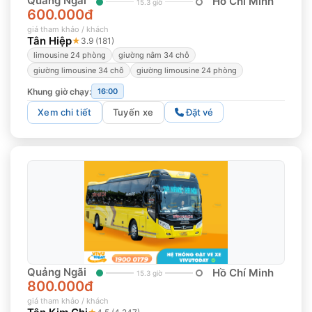
Quảng Ngãi
Hồ Chí Minh
15.3 giờ
600.000đ
giá tham khảo / khách
Tân Hiệp
★
3.9 (181)
limousine 24 phòng
giường nằm 34 chỗ
giường limousine 34 chỗ
giường limousine 24 phòng
Khung giờ chạy:
16:00
Xem chi tiết
Tuyến xe
Đặt vé
Quảng Ngãi
Hồ Chí Minh
15.3 giờ
800.000đ
giá tham khảo / khách