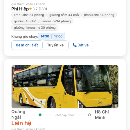
giá tham khảo / khách
Phi Hiệp
★
3.7 (180)
limousine 24 phòng
giường nằm 44 chỗ
limouisne 34 phòng
giường 40 chỗ
limousine34 phòng
giường limousine 30 phòng
Khung giờ chạy:
14:30
17:00
Xem chi tiết
Tuyến xe
Đặt vé
Quảng
Hồ Chí
chờ cập nhật
Ngãi
Minh
Liên hệ
giá tham khảo / khách