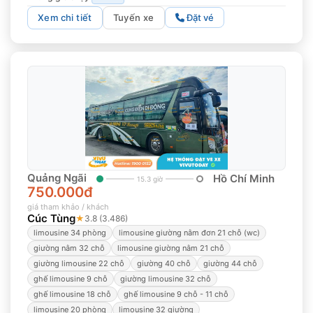
Xem chi tiết
Tuyến xe
Đặt vé
Quảng Ngãi
Hồ Chí Minh
15.3 giờ
750.000đ
giá tham khảo / khách
Cúc Tùng
★
3.8 (3.486)
limousine 34 phòng
limousine giường nằm đơn 21 chỗ (wc)
giường nằm 32 chỗ
limousine giường nằm 21 chỗ
giường limousine 22 chỗ
giường 40 chỗ
giường 44 chỗ
ghế limousine 9 chỗ
giường limousine 32 chỗ
ghế limousine 18 chỗ
ghế limousine 9 chỗ - 11 chỗ
limousine 20 phòng
limousine 32 giường