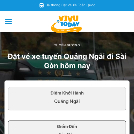
Skip
Hệ thống Đặt Vé Xe Toàn Quốc
to
content
TUYẾN ĐƯỜNG
Đặt vé xe tuyến Quảng Ngãi đi Sài
Gòn hôm nay
Điểm Khởi Hành
Điểm Đến