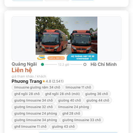
Quảng Ngãi
Hồ Chí Minh
12.2 giờ
Liên hệ
giá tham khảo / khách
Phương Trang
★
4.8 (2.541)
limousine giường nằm 34 chỗ
limousine 11 chỗ
ghế ngồi 28 chỗ
ghế ngồi 28 chỗ (mới)
giường 36 chỗ
giường limousine 34 chỗ
giường 40 chỗ
giường 44 chỗ
giường limousine 32 chỗ
limousine 24 phòng
giường limousine 24 phòng
ghế 28 chỗ
giường limousine 34 phòng
giường limousine 33 chỗ
ghế limousine 11 chỗ
giường 43 chỗ