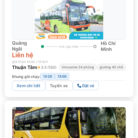
Quảng
Hồ Chí
chờ cập nhật
Ngãi
Minh
Liên hệ
giá tham khảo / khách
Thuận Tâm
★
3.5 (163)
limousine 24 phòng
giường 40 chỗ
Khung giờ chạy:
13:20
13:00
Xem chi tiết
Tuyến xe
Đặt vé