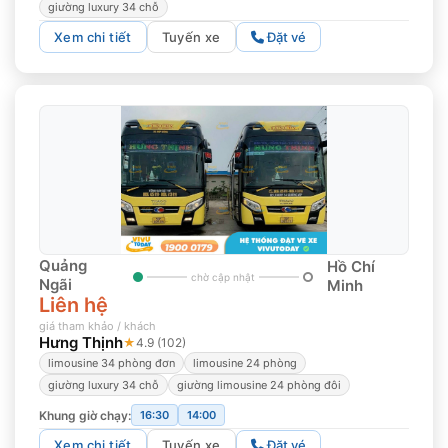
giường luxury 34 chỗ
Xem chi tiết
Tuyến xe
Đặt vé
Quảng
Hồ Chí
chờ cập nhật
Ngãi
Minh
Liên hệ
giá tham khảo / khách
Hưng Thịnh
★
4.9 (102)
limousine 34 phòng đơn
limousine 24 phòng
giường luxury 34 chỗ
giường limousine 24 phòng đôi
Khung giờ chạy:
16:30
14:00
Xem chi tiết
Tuyến xe
Đặt vé