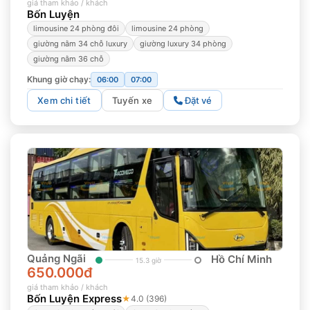
giá tham khảo / khách
Bốn Luyện
limousine 24 phòng đôi
limousine 24 phòng
giường nằm 34 chỗ luxury
giường luxury 34 phòng
giường nằm 36 chỗ
Khung giờ chạy:
06:00
07:00
Xem chi tiết
Tuyến xe
Đặt vé
Quảng Ngãi
Hồ Chí Minh
15.3 giờ
650.000đ
giá tham khảo / khách
Bốn Luyện Express
★
4.0 (396)