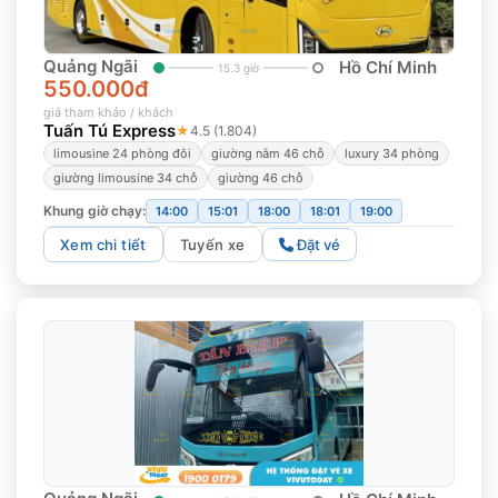
Quảng Ngãi
Hồ Chí Minh
15.3 giờ
550.000đ
giá tham khảo / khách
Tuấn Tú Express
★
4.5 (1.804)
limousine 24 phòng đôi
giường nằm 46 chỗ
luxury 34 phòng
giường limousine 34 chỗ
giường 46 chỗ
Khung giờ chạy:
14:00
15:01
18:00
18:01
19:00
Xem chi tiết
Tuyến xe
Đặt vé