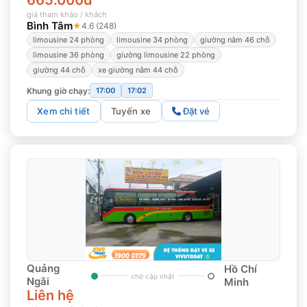
665.000đ
giá tham khảo / khách
Bình Tâm
★
4.6 (248)
limousine 24 phòng
limousine 34 phòng
giường nằm 46 chỗ
limousine 36 phòng
giường limousine 22 phòng
giường 44 chỗ
xe giường nằm 44 chỗ
Khung giờ chạy:
17:00
17:02
Xem chi tiết
Tuyến xe
Đặt vé
Quảng
Hồ Chí
chờ cập nhật
Ngãi
Minh
Liên hệ