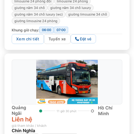
limousine 24 phòng đôi
limousine 24 phòng
giường nằm 34 chỗ
giường nằm 34 chỗ luxury
giường nằm 34 chỗ luxury (wc)
giường limousine 34 chỗ
giường limousine 24 phòng
Khung giờ chạy:
06:00
07:00
Xem chi tiết
Tuyến xe
Đặt vé
Quảng
Hồ Chí
11 giờ 30 phút
Ngãi
Minh
Liên hệ
giá tham khảo / khách
Chín Nghĩa