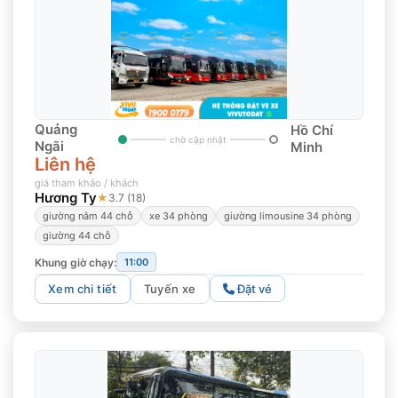
Quảng
Hồ Chí
chờ cập nhật
Ngãi
Minh
Liên hệ
giá tham khảo / khách
Hương Ty
★
3.7 (18)
giường nằm 44 chỗ
xe 34 phòng
giường limousine 34 phòng
giường 44 chỗ
Khung giờ chạy:
11:00
Xem chi tiết
Tuyến xe
Đặt vé