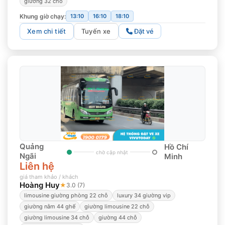
giường 32 chỗ
Khung giờ chạy:
13:10
16:10
18:10
Xem chi tiết
Tuyến xe
Đặt vé
Quảng
Hồ Chí
chờ cập nhật
Ngãi
Minh
Liên hệ
giá tham khảo / khách
Hoàng Huy
★
3.0 (7)
limousine giường phòng 22 chỗ
luxury 34 giường vip
giường nằm 44 ghế
giường limousine 22 chỗ
giường limousine 34 chỗ
giường 44 chỗ