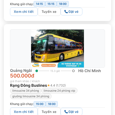
Khung giờ chạy:
14:15
15:15
18:00
Xem chi tiết
Tuyến xe
Đặt vé
Quảng Ngãi
Hồ Chí Minh
15.3 giờ
500.000đ
giá tham khảo / khách
Rạng Đông Buslines
★
4.4 (1.732)
limousine 34 phòng
limousine 24 phòng vip
giường limousine 34 phòng
Khung giờ chạy:
15:00
18:00
Xem chi tiết
Tuyến xe
Đặt vé