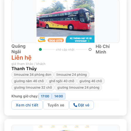
Quảng
Hồ Chí
chờ cập nhật
Ngãi
Minh
Liên hệ
giá tham khảo / khách
Thanh Thủy
limousine 34 phòng đơn
limousine 24 phòng
giường nằm 46 chỗ
ghế ngồi 40 chỗ
giường 46 chỗ
giường limousine 32 chỗ
giường limousine 24 phòng
Khung giờ chạy:
17:00
14:00
Xem chi tiết
Tuyến xe
Đặt vé