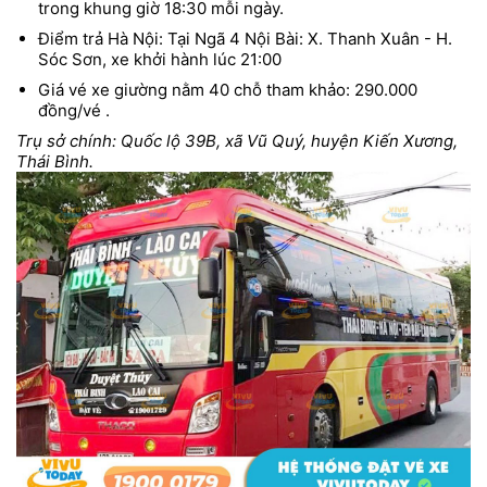
trong khung giờ 18:30 mỗi ngày.
Điểm trả Hà Nội: Tại Ngã 4 Nội Bài: X. Thanh Xuân - H.
Sóc Sơn, xe khởi hành lúc 21:00
Giá vé xe giường nằm 40 chỗ tham khảo: 290.000
đồng/vé .
Trụ sở chính: Quốc lộ 39B, xã Vũ Quý, huyện Kiến Xương,
Thái Bình.