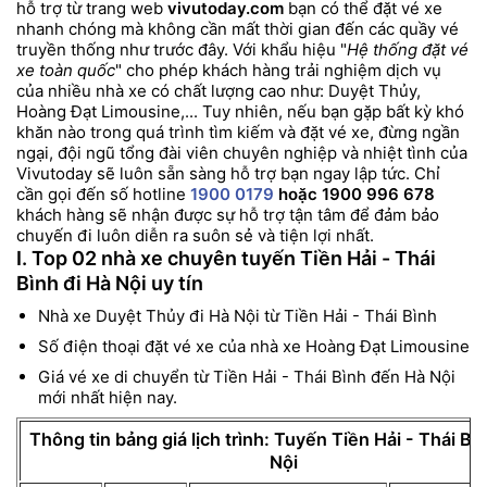
hỗ trợ từ trang web
vivutoday.com
bạn có thể đặt vé xe
nhanh chóng mà không cần mất thời gian đến các quầy vé
truyền thống như trước đây. Với khẩu hiệu "
Hệ thống đặt vé
xe toàn quốc
" cho phép khách hàng trải nghiệm dịch vụ
của nhiều nhà xe có chất lượng cao
như: Duyệt Thủy,
Hoàng Đạt Limousine,...
Tuy nhiên, nếu bạn gặp bất kỳ khó
khăn nào trong quá trình tìm kiếm và đặt vé xe, đừng ngần
ngại, đội ngũ tổng đài viên chuyên nghiệp và nhiệt tình của
Vivutoday sẽ luôn sẵn sàng hỗ trợ bạn ngay lập tức. Chỉ
cần gọi đến số hotline
1900 0179
hoặc 1900 996 678
khách hàng sẽ nhận được sự hỗ trợ tận tâm để đảm bảo
chuyến đi luôn diễn ra suôn sẻ và tiện lợi nhất.
I. Top 02 nhà xe chuyên tuyến Tiền Hải - Thái
Bình đi Hà Nội uy tín
Nhà xe
Duyệt Thủy đi Hà Nội từ Tiền Hải - Thái Bình
Số điện thoại đặt vé xe của nhà xe Hoàng Đạt Limousine
Giá vé xe di chuyển từ Tiền Hải - Thái Bình đến Hà Nội
mới nhất hiện nay.
Thông tin bảng giá lịch trình: Tuyến Tiền Hải - Thái Bì
Nội