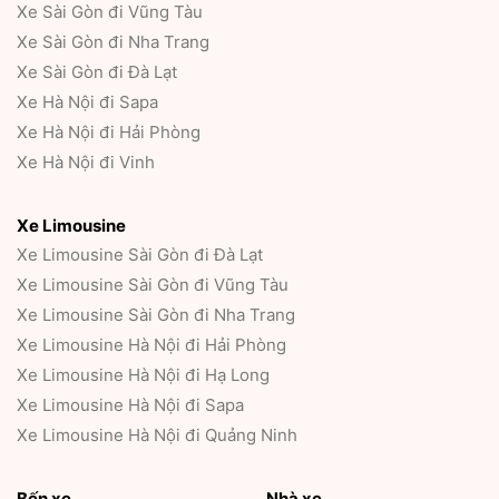
Xe Sài Gòn đi Vũng Tàu
Xe Sài Gòn đi Nha Trang
Xe Sài Gòn đi Đà Lạt
Xe Hà Nội đi Sapa
Xe Hà Nội đi Hải Phòng
Xe Hà Nội đi Vinh
Xe Limousine
Xe Limousine Sài Gòn đi Đà Lạt
Xe Limousine Sài Gòn đi Vũng Tàu
Xe Limousine Sài Gòn đi Nha Trang
Xe Limousine Hà Nội đi Hải Phòng
Xe Limousine Hà Nội đi Hạ Long
Xe Limousine Hà Nội đi Sapa
Xe Limousine Hà Nội đi Quảng Ninh
Bến xe
Nhà xe