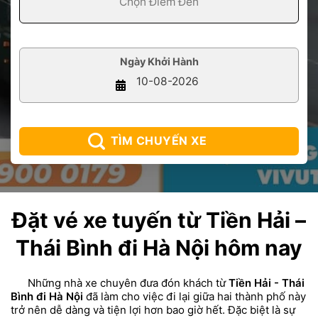
Ngày Khởi Hành
TÌM CHUYẾN XE
Đặt vé xe tuyến từ Tiền Hải –
Thái Bình đi Hà Nội hôm nay
Những nhà xe chuyên đưa đón khách từ
Tiền Hải - Thái
Bình đi Hà Nội
đã làm cho việc đi lại giữa hai thành phố này
trở nên dễ dàng và tiện lợi hơn bao giờ hết. Đặc biệt là sự