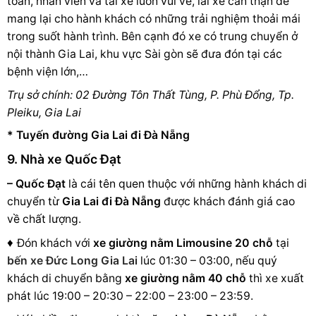
toàn, nhân viên và tài xế luôn vui vẻ, lái xe cẩn thận để
mang lại cho hành khách có những trải nghiệm thoải mái
trong suốt hành trình. Bên cạnh đó xe có trung chuyển ở
nội thành Gia Lai, khu vực Sài gòn sẽ đưa đón tại các
bệnh viện lớn,…
Trụ sở chính: 02 Đường Tôn Thất Tùng, P. Phù Đổng, Tp.
Pleiku, Gia Lai
* Tuyến đường Gia Lai đi Đà Nẵng
9. Nhà xe Quốc Đạt
– Quốc Đạt
là cái tên quen thuộc với những hành khách di
chuyển từ
Gia Lai đi Đà Nẵng
được khách đánh giá cao
về chất lượng.
♦
Đón khách với
xe giường nằm Limousine 20 chỗ
tại
bến xe Đức Long Gia Lai
lúc 01:30 – 03:00, nếu quý
khách di chuyển bằng
xe giường nằm 40 chỗ
thì xe xuất
phát lúc 19:00 – 20:30 – 22:00 – 23:00 – 23:59.