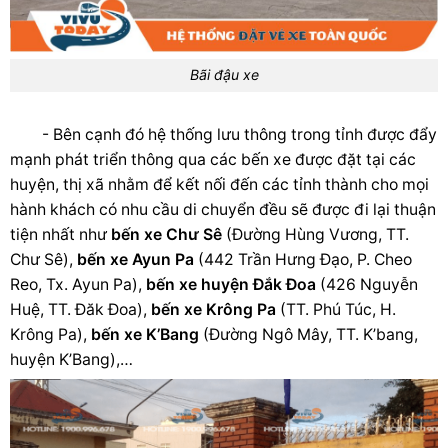
Bãi đậu xe
- Bên cạnh đó hệ thống lưu thông trong tỉnh được đẩy
mạnh phát triển thông qua các bến xe được đặt tại các
huyện, thị xã nhằm để kết nối đến các tỉnh thành cho mọi
hành khách có nhu cầu di chuyển đều sẽ được đi lại thuận
tiện nhất như
bến xe Chư Sê
(Đường Hùng Vương, TT.
Chư Sê),
bến xe Ayun Pa
(
442 Trần Hưng Đạo, P. Cheo
Reo, Tx. Ayun Pa),
bến xe huyện Đắk Đoa
(
426 Nguyễn
Huệ, TT. Đăk Đoa),
bến xe Krông Pa
(TT. Phú Túc, H.
Krông Pa),
bến xe
K’Bang
(Đường Ngô Mây, TT. K’bang,
huyện K’Bang),…