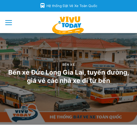
Skip
Hệ thống Đặt Vé Xe Toàn Quốc
to
content
BẾN XE
Bến xe Đức Long Gia Lai, tuyến đường,
giá vé các nhà xe đi từ bến