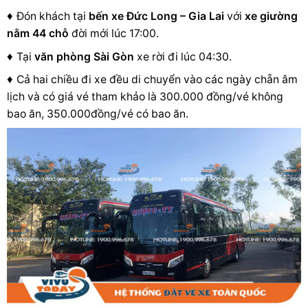
♦
Đón khách tại
bến xe
Đức Long – Gia Lai
với
xe giường
nằm 44 chỗ
đời mới lúc
17:00.
♦
Tại
văn phòng Sài Gòn
xe rời đi lúc 04:30.
♦
Cả hai chiều đi xe đều di chuyển vào
các ngày chẵn âm
lịch và có giá vé tham khảo là
300.000 đồng/vé không
bao ăn, 350.000đồng/vé có bao ăn.