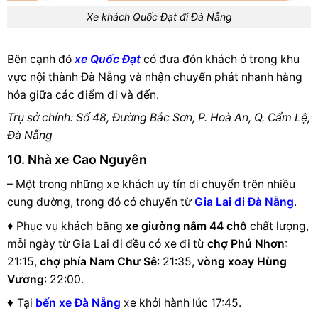
Xe khách Quốc Đạt đi Đà Nẵng
Bên cạnh đó
xe Quốc Đạt
có đưa đón khách ở trong khu
vực nội thành Đà Nẵng và nhận chuyển phát nhanh hàng
hóa giữa các điểm đi và đến.
Trụ sở chính: Số 48, Đường Bắc Sơn, P. Hoà An, Q. Cẩm Lệ,
Đà Nẵng
10.
Nhà xe Cao Nguyên
– Một trong những xe khách uy tín di chuyển trên nhiều
cung đường, trong đó có chuyến từ
Gia Lai đi Đà Nẵng
.
♦
Phục vụ khách bằng
xe giường nằm 44 chỗ
chất lượng,
mỗi ngày từ Gia Lai đi đều có xe đi từ
chợ Phú Nhơn
:
21:15,
chợ phía Nam Chư Sê
: 21:35,
vòng xoay Hùng
Vương
: 22:00.
♦
Tại
bến xe Đà Nẵng
xe khởi hành lúc 17:45.