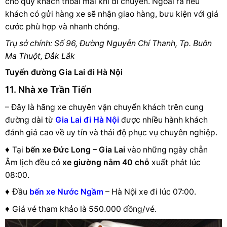
cho quý khách thoải mái khi di chuyển. Ngoài ra nếu
khách có gửi hàng xe sẽ nhận giao hàng, bưu kiện với giá
cước phù hợp và nhanh chóng.
Trụ sở chính: Số 96, Đường Nguyễn Chí Thanh, Tp. Buôn
Ma Thuột, Đắk Lắk
Tuyến đường Gia Lai đi Hà Nội
11. Nhà xe Trần Tiến
– Đây là hãng xe chuyên vận chuyển khách trên cung
đường dài từ
Gia Lai đi Hà Nội
được nhiều hành khách
đánh giá cao về uy tín và thái độ phục vụ chuyên nghiệp.
♦
Tại
bến xe Đức Long – Gia Lai
vào những ngày chẵn
Âm lịch đều có
xe giường nằm 40 chỗ
xuất phát lúc
08:00.
♦ Đ
ầu
bến xe Nước Ngầm
– Hà Nội xe đi lúc 07:00.
♦
Giá vé tham khảo là 550.000 đồng/vé.