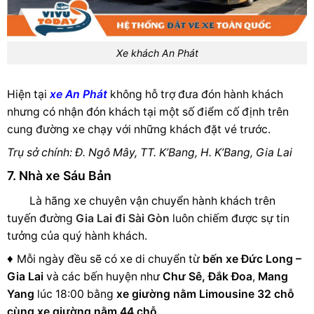
Xe khách An Phát
Hiện tại
xe An Phát
không hỗ trợ đưa đón hành khách
nhưng có nhận đón khách tại một số điểm cố định trên
cung đường xe chạy với những khách đặt vé trước.
Trụ sở chính: Đ. Ngô Mây, TT. K’Bang, H. K’Bang, Gia Lai
7. Nhà xe Sáu Bản
L
à hãng xe chuyên vận chuyển hành khách trên
tuyến đường
Gia Lai đi Sài Gòn
luôn chiếm được sự tin
tưởng của quý hành khách.
♦
Mỗi ngày đều sẽ có xe di chuyển từ
bến xe
Đức Long –
Gia Lai
và các bến huyện như
Chư Sê,
Đắk Đoa
,
Mang
Yang
lúc 18:00 bằng
xe giường nằm Limousine 32 chỗ
cùng xe giường nằm 44 chỗ.