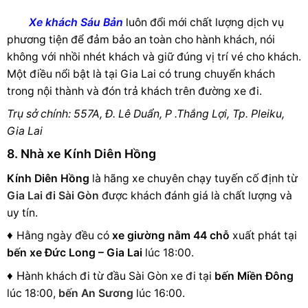
Xe khách Sáu Bản
luôn đổi mới chất lượng dịch vụ
phương tiện để đảm bảo an toàn cho hành khách, nói
không với
nhồi nhét khách và giữ đúng vị trí vé cho khách.
Một điều nổi bật là tại Gia Lai có trung chuyển khách
trong nội thành và đón trả khách trên đường xe đi.
Trụ sở chính: 557A, Đ. Lê Duẩn, P .Thắng Lợi, Tp. Pleiku,
Gia Lai
8. Nhà xe Kính Diên Hồng
Kính Diên Hồng
là hãng xe chuyên chạy tuyến cố định từ
Gia Lai đi Sài Gòn
được khách đánh giá là chất lượng và
uy tín.
♦
Hằng ngày đều có
xe giường nằm 44 chỗ
xuất phát tại
bến xe
Đức Long – Gia Lai
lúc 18:00.
♦ H
ành khách đi từ đầu Sài Gòn xe đi tại
bến Miền Đông
lúc 18:00,
bến An Sương
lúc 16:00.