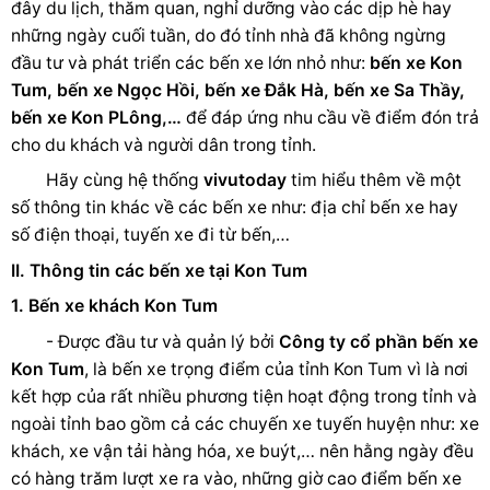
đây du lịch, thăm quan, nghỉ dưỡng vào các dịp hè hay
những ngày cuối tuần, do đó tỉnh nhà đã không ngừng
đầu tư và phát triển các bến xe lớn nhỏ như:
bến xe Kon
Tum, bến xe Ngọc Hồi, bến xe Đắk Hà, bến xe Sa Thầy,
bến xe Kon PLông,…
để đáp ứng nhu cầu về điểm đón trả
cho du khách và người dân trong tỉnh.
Hãy cùng hệ thống
vivutoday
tim hiểu thêm về một
số thông tin khác về các bến xe như: địa chỉ bến xe hay
số điện thoại, tuyến xe đi từ bến,…
II. Thông tin các bến xe tại Kon Tum
1. Bến xe khách Kon Tum
- Được đầu tư và quản lý bởi
Công ty cổ phần bến xe
Kon Tum
, là bến xe trọng điểm của tỉnh Kon Tum vì là nơi
kết hợp của rất nhiều phương tiện hoạt động trong tỉnh và
ngoài tỉnh bao gồm cả các chuyến xe tuyến huyện như: xe
khách, xe vận tải hàng hóa, xe buýt,… nên hằng ngày đều
có hàng trăm lượt xe ra vào, những giờ cao điểm bến xe