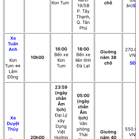
Kon Tum
chỗ
19/5B
ăn)
SĐ
P. Tây
Thạnh,
Q. Tân
Phú
Xe
Tuấn
16:00
18:00
Anh
270.0
Giường
Bến xe
Bến xe
VNĐ
10h00
nằm 38
Kon
Kon
liên tỉnh
SĐT
chỗ
Tum ⇔
Tum
Đà Lạt
Lâm
Đồng
23:59
(ngày
05:00
chẵn
(ngày
Âm
chẵn
lịch)
Âm
Đại Lý
Xe
lịch)
xây
Duyệt
Văn
Dựng
Thủy
phòng
550.0
Việt
Giường
Thái
VNĐ
20h00
Hường
nằm 40