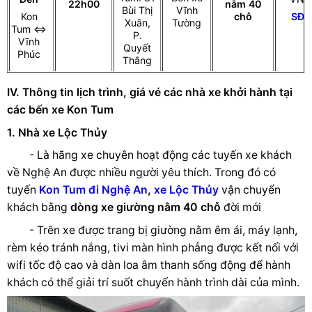
22h00
nằm 40
Bùi Thị
Vĩnh
Kon
SĐT
chỗ
Xuân,
Tường
Tum ⇔
P.
Vĩnh
Quyết
Phúc
Thắng
IV. Thông tin lịch trình, giá vé các nhà xe khởi hành tại
các bến xe Kon Tum
1. Nhà xe Lộc Thủy
- Là hãng xe chuyên hoạt động các tuyến xe khách
về Nghệ An được nhiều người yêu thích. Trong đó có
tuyến
Kon Tum đi Nghệ An
,
xe Lộc Thủy
vận chuyển
khách bằng
dòng xe giường nằm 40 chỗ
đời mới
- Trên xe được trang bị giường nằm êm ái, máy lạnh,
rèm kéo tránh nắng, tivi màn hình phẳng được kết nối với
wifi tốc độ cao và dàn loa âm thanh sống động để hành
khách có thể giải trí suốt chuyến hành trình dài của mình.