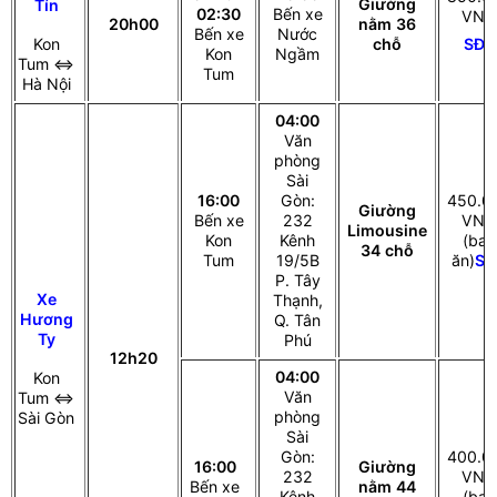
Giường
Tín
02:30
Bến xe
VNĐ
20h00
nằm 36
Bến xe
Nước
SĐT
Kon
chỗ
Kon
Ngầm
Tum ⇔
Tum
Hà Nội
04:00
Văn
phòng
Sài
16:00
Gòn:
450.0
Giường
Bến xe
232
VNĐ
Limousine
Kon
Kênh
(bao
34 chỗ
Tum
19/5B
ăn)
SĐ
P. Tây
Xe
Thạnh,
Hương
Q. Tân
Ty
Phú
12h20
04:00
Kon
Văn
Tum ⇔
phòng
Sài Gòn
Sài
Gòn:
400.0
16:00
Giường
232
VNĐ
Bến xe
nằm 44
Kênh
(bao