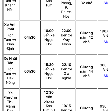
Tum ⇔
Kon
SĐT
Phong,
32 chỗ
Khánh
Tum
P.
Hòa
Phước
Hòa
Xe Anh
Phát
16:00
22:00
190.0
Giường
Kon
Bến xe
Bến xe
VNĐ
04h30
nằm 42
Tum ⇔
Ngọc
Quy
SĐT
chỗ
Bình
Hồi
Nhơn
Định
Xe Nhật
Tân
15:30
22:10
300.0
Giường
Kon
Bến xe
Bến xe
VNĐ
06h30
nằm 44
Tum ⇔
Ngọc
Gia
SĐT
chỗ
Đắk
Hồi
nghĩa
Nông
12:30
Xe
Văn
Phượng
phòng
Thu
Kon
19:15
Măng
630.0
Giường
Tum: 31
Bến xe
Đen
VNĐ