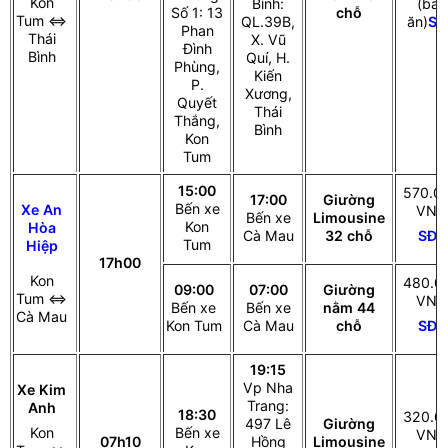
Kon
Bình:
(bao
Số 1: 13
chỗ
Tum ⇔
QL.39B,
ăn)
SĐ
Phan
Thái
X. Vũ
Đình
Bình
Quí, H.
Phùng,
Kiến
P.
Xương,
Quyết
Thái
Thắng,
Bình
Kon
Tum
15:00
570.0
17:00
Giường
Bến xe
Xe An
VNĐ
Bến xe
Limousine
Kon
Hòa
SĐT
Cà Mau
32 chỗ
Tum
Hiệp
17h00
Kon
480.0
09:00
07:00
Giường
Tum ⇔
VNĐ
Bến xe
Bến xe
nằm 44
Cà Mau
SĐT
Kon Tum
Cà Mau
chỗ
19:15
Vp Nha
Xe Kim
Trang:
Anh
18:30
320.0
497 Lê
Giường
Kon
Bến xe
VNĐ
07h10
Hồng
Limousine