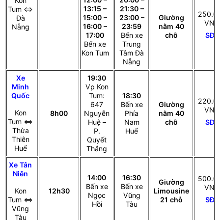
Kon
13:15 –
21:30 –
Tum ⇔
250.0
15:00 –
23:00 –
Giường
Đà
VNĐ
16:00 –
23:59
nằm 40
Nẵng
SĐT
17:00
Bến xe
chỗ
Bến xe
Trung
Kon Tum
Tâm Đà
Nẵng
Xe
19:30
Minh
Vp Kon
Quốc
Tum:
18:30
220.0
647
Bến xe
Giường
VNĐ
Kon
8h00
Nguyễn
Phía
nằm 40
Tum ⇔
SĐT
Huệ –
Nam
chỗ
Thừa
P.
Huế
Thiên
Quyết
Huế
Thắng
Xe Tân
Niên
14:00
16:30
500.0
Giường
Bến xe
Bến xe
VNĐ
Kon
12h30
Limousine
Ngọc
Vũng
SĐT
Tum ⇔
21 chỗ
Hồi
Tàu
Vũng
Tàu