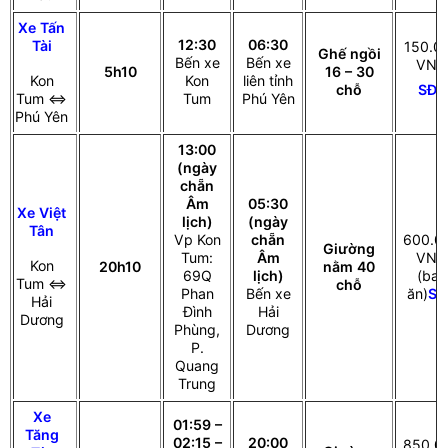
Xe Tấn
12:30
06:30
Tài
150.0
Ghế ngồi
Bến xe
Bến xe
VNĐ
5h10
16 – 30
Kon
Kon
liên tỉnh
SĐT
chỗ
Tum ⇔
Tum
Phú Yên
Phú Yên
13:00
(ngày
chẵn
Âm
05:30
Xe Việt
lịch)
(ngày
Tân
Vp Kon
chẵn
600.0
Giường
Tum:
Âm
VNĐ
Kon
20h10
nằm 40
69Q
lịch)
(bao
Tum ⇔
chỗ
Phan
Bến xe
ăn)
SĐ
Hải
Đình
Hải
Dương
Phùng,
Dương
P.
Quang
Trung
Xe
01:59 –
Tăng
02:15 –
20:00
850.0