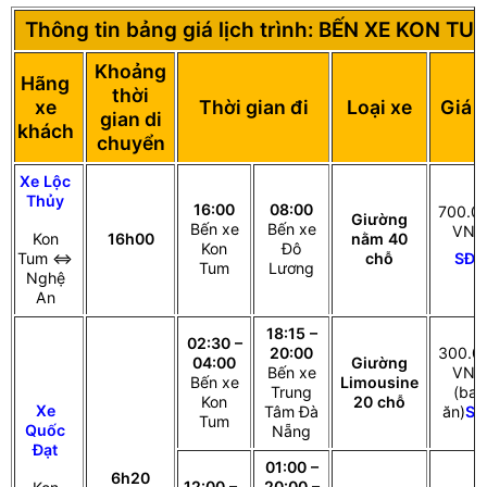
Thông tin bảng giá lịch trình: BẾN XE KON TU
Khoảng
Hãng
thời
xe
Thời gian đi
Loại xe
Giá 
gian di
khách
chuyển
Xe Lộc
Thủy
16:00
08:00
700.0
Giường
Bến xe
Bến xe
VNĐ
Kon
16h00
nằm 40
Kon
Đô
SĐT
Tum ⇔
chỗ
Tum
Lương
Nghệ
An
18:15 –
02:30 –
20:00
300.0
04:00
Giường
Bến xe
VNĐ
Bến xe
Limousine
Trung
(bao
Kon
20 chỗ
Xe
Tâm Đà
ăn)
SĐ
Tum
Quốc
Nẵng
Đạt
01:00 –
6h20
12:00 –
20:00 –