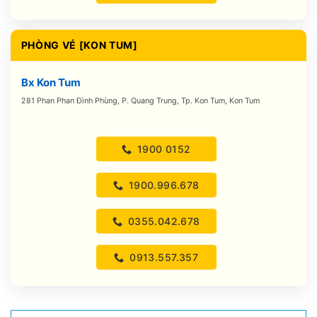
PHÒNG VÉ [KON TUM]
Bx Kon Tum
281 Phan Phan Đình Phùng, P. Quang Trung, Tp. Kon Tum, Kon Tum
1900 0152
1900.996.678
0355.042.678
0913.557.357