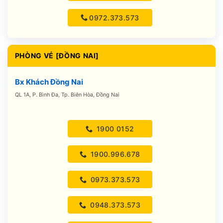
0972.373.573
PHÒNG VÉ [ĐỒNG NAI]
Bx Khách Đồng Nai
QL 1A, P. Bình Đa, Tp. Biên Hòa, Đồng Nai
1900 0152
1900.996.678
0973.373.573
0948.373.573