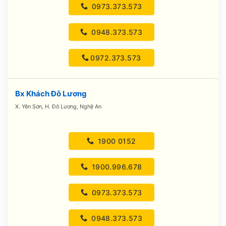
0973.373.573
0948.373.573
0972.373.573
Bx Khách Đô Lương
X. Yên Sơn, H. Đô Lương, Nghệ An
1900 0152
1900.996.678
0973.373.573
0948.373.573