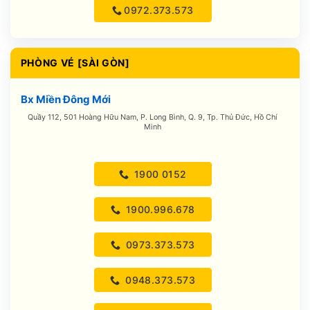
0972.373.573
PHÒNG VÉ [SÀI GÒN]
Bx Miền Đông Mới
Quầy 112, 501 Hoàng Hữu Nam, P. Long Bình, Q. 9, Tp. Thủ Đức, Hồ Chí
Minh
1900 0152
1900.996.678
0973.373.573
0948.373.573