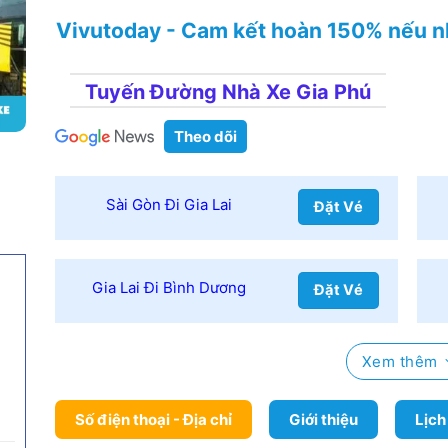
Vivutoday - Cam kết hoàn 150% nếu n
Tuyến Đường Nhà Xe Gia Phú
Theo dõi
Sài Gòn Đi Gia Lai
Đặt Vé
Gia Lai Đi Bình Dương
Đặt Vé
Xem thêm
Số điện thoại - Địa chỉ
Giới thiệu
Lịch