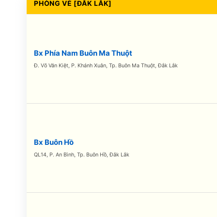
PHÒNG VÉ [ĐẮK LẮK]
Bx Phía Nam Buôn Ma Thuột
Đ. Võ Văn Kiệt, P. Khánh Xuân, Tp. Buôn Ma Thuột, Đắk Lắk
Bx Buôn Hồ
QL14, P. An Bình, Tp. Buôn Hồ, Đắk Lắk