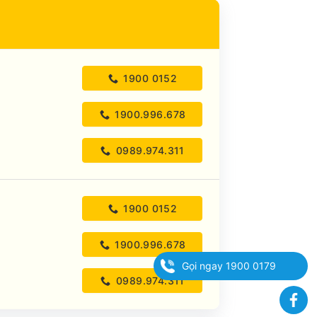
1900 0152
1900.996.678
0989.974.311
1900 0152
1900.996.678
Gọi ngay 1900 0179
0989.974.311
Fa