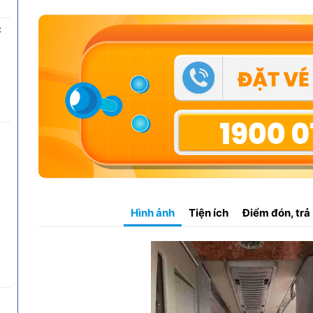
c
Hình ảnh
Tiện ích
Điểm đón, trả