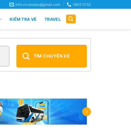
info.vivutoday@gmail.com
1900 0152
KIỂM TRA VÉ
TRAVEL
TÌM CHUYẾN XE