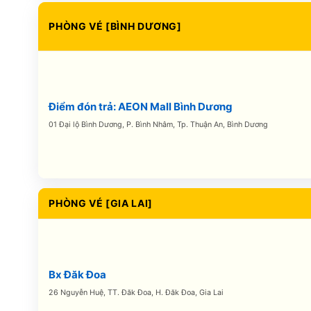
PHÒNG VÉ [BÌNH DƯƠNG]
Điểm đón trả: AEON Mall Bình Dương
01 Đại lộ Bình Dương, P. Bình Nhâm, Tp. Thuận An, Bình Dương
PHÒNG VÉ [GIA LAI]
Bx Đăk Đoa
26 Nguyễn Huệ, TT. Đăk Đoa, H. Đăk Đoa, Gia Lai