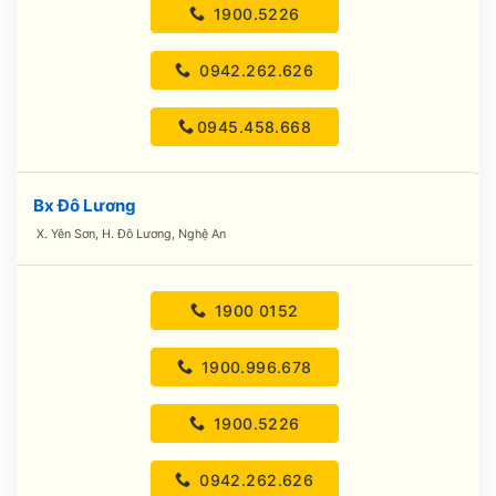
1900.5226
0942.262.626
0945.458.668
Bx Đô Lương
X. Yên Sơn, H. Đô Lương, Nghệ An
1900 0152
1900.996.678
1900.5226
0942.262.626