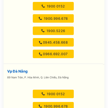
1900 0152
1900.996.678
1900.5226
0945.458.668
0966.692.007
Vp Đà Nẵng
89 Nam Trân, P. Hòa Minh, Q. Liên Chiểu, Đà Nẵng
1900 0152
1900.996.678