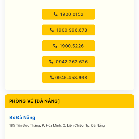
1900 0152
1900.996.678
1900.5226
0942.262.626
0945.458.668
PHÒNG VÉ [ĐÀ NẴNG]
Bx Đà Nẵng
185 Tôn Đức Thắng, P. Hòa Minh, Q. Liên Chiểu, Tp. Đà Nẵng