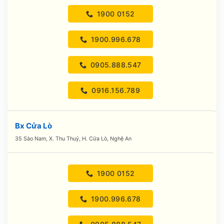
1900 0152
1900.996.678
0905.888.547
0916.156.789
Bx Cửa Lò
35 Sào Nam, X. Thu Thuỷ, H. Cửa Lò, Nghệ An
1900 0152
1900.996.678