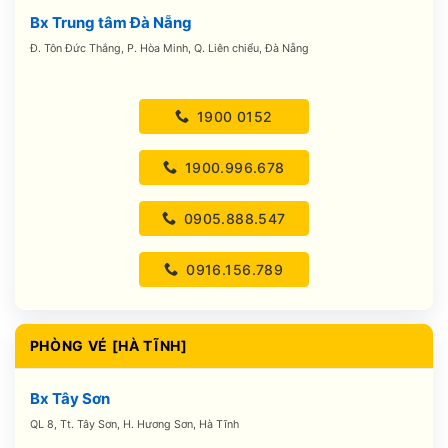
Bx Trung tâm Đà Nẵng
Đ. Tôn Đức Thắng, P. Hòa Minh, Q. Liên chiểu, Đà Nẵng
1900 0152
1900.996.678
0905.888.547
0916.156.789
PHÒNG VÉ [HÀ TĨNH]
Bx Tây Sơn
QL 8, Tt. Tây Sơn, H. Hương Sơn, Hà Tĩnh