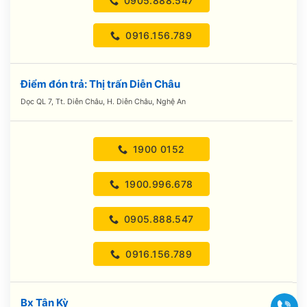
0905.888.547
0916.156.789
Điểm đón trả: Thị trấn Diễn Châu
Dọc QL 7, Tt. Diễn Châu, H. Diễn Châu, Nghệ An
1900 0152
1900.996.678
0905.888.547
0916.156.789
Bx Tân Kỳ
Gọi