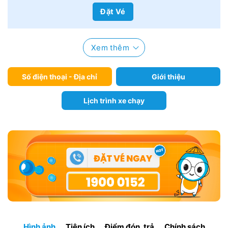
Đặt Vé
Xem thêm
Số điện thoại - Địa chỉ
Giới thiệu
Lịch trình xe chạy
Hình ảnh
Tiện ích
Điểm đón, trả
Chính sách