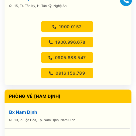
QL 15, Tt. Tân Kỳ, H. Tân Kỳ, Nghệ An
1900 0152
1900.996.678
0905.888.547
0916.156.789
PHÒNG VÉ [NAM ĐỊNH]
Bx Nam Định
QL 10, P. Lộc Hòa, Tp. Nam Định, Nam Định