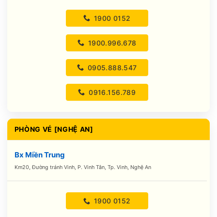
1900 0152
1900.996.678
0905.888.547
0916.156.789
PHÒNG VÉ [NGHỆ AN]
Bx Miền Trung
Km20, Đường tránh Vinh, P. Vinh Tân, Tp. Vinh, Nghệ An
1900 0152