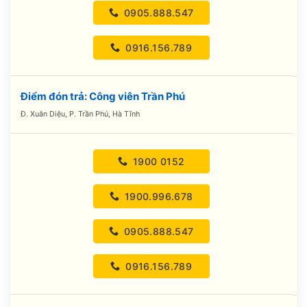
0905.888.547
0916.156.789
Điểm đón trả: Công viên Trần Phú
Đ. Xuân Diệu, P. Trần Phú, Hà Tĩnh
1900 0152
1900.996.678
0905.888.547
0916.156.789