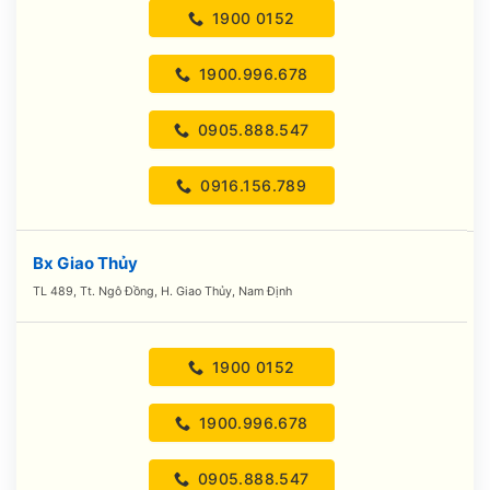
1900 0152
1900.996.678
0905.888.547
0916.156.789
Bx Giao Thủy
TL 489, Tt. Ngô Đồng, H. Giao Thủy, Nam Định
1900 0152
1900.996.678
0905.888.547