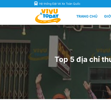
Skip
Hệ thống Đặt Vé Xe Toàn Quốc
to
content
TRANG CHỦ
GIỚ
Top 5 địa chỉ th