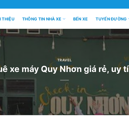
I THIỆU
THÔNG TIN NHÀ XE
BẾN XE
TUYẾN ĐƯỜNG
TRAVEL
uê xe máy Quy Nhơn giá rẻ, uy t