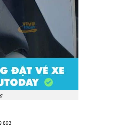
ng
9 893