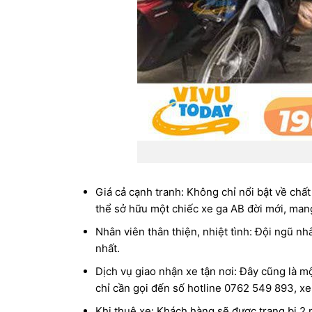
Giá cả cạnh tranh: Không chỉ nổi bật về chấ
thể sở hữu một chiếc xe ga AB đời mới, mang 
Nhân viên thân thiện, nhiệt tình: Đội ngũ nh
nhất.
Dịch vụ giao nhận xe tận nơi: Đây cũng là m
chỉ cần gọi đến số hotline 0762 549 893, x
Khi thuê xe: Khách hàng sẽ được trang bị 2 m