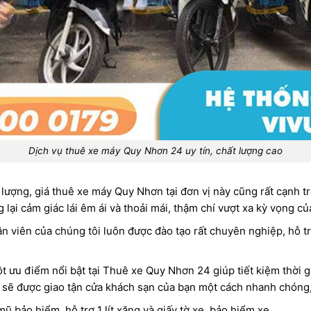
Dịch vụ thuê xe máy Quy Nhơn 24 uy tín, chất lượng cao
t lượng, giá thuê xe máy Quy Nhơn tại đơn vị này cũng rất cạnh 
lại cảm giác lái êm ái và thoải mái, thậm chí vượt xa kỳ vọng c
ân viên của chúng tôi luôn được đào tạo rất chuyên nghiệp, hỗ t
ột ưu điểm nổi bật tại Thuê xe Quy Nhơn 24 giúp tiết kiệm thời 
e sẽ được giao tận cửa khách sạn của bạn một cách nhanh chóng,
ũ bảo hiểm, hỗ trợ 1 lít xăng và giấy tờ xe, bảo hiểm xe.